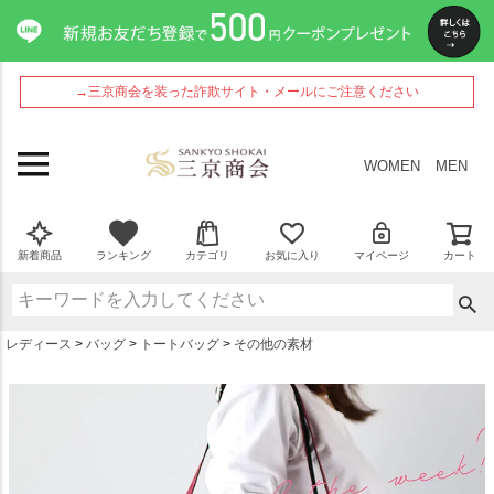
ペー
ジト
ップ
へ
→三京商会を装った詐欺サイト・メールにご注意ください
WOMEN
MEN
新着商品
ランキング
カテゴリ
お気に入り
マイページ
カート
レディース
バッグ
トートバッグ
その他の素材