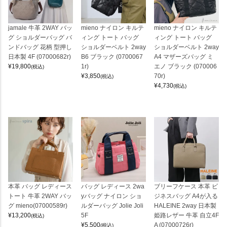
jamale 牛革 2WAY バッ
mieno ナイロン キルテ
mieno ナイロン キルテ
グ ショルダーバッグ バ
ィング トート バッグ
ィング トート バッグ
ンドバッグ 花柄 型押し
ショルダーベルト 2way
ショルダーベルト 2way
日本製 4F (07000682r)
B6 ブラック (0700067
A4 マザーズバッグ ミ
¥
19,800
1r)
エノ ブラック (070006
(税込)
¥
3,850
70r)
(税込)
¥
4,730
(税込)
本革 バッグ レディース
バッグ レディース 2wa
ブリーフケース 本革 ビ
トート 牛革 2WAY バッ
yバッグ ナイロン ショ
ジネスバッグ A4が入る
グ mieno(07000589r)
ルダーバッグ Jolie Joli
HALEINE 2way 日本製
¥
13,200
5F
姫路レザー 牛革 自立4F
(税込)
¥
5,500
A (07000726r)
(税込)