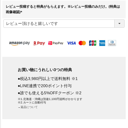
)
レビュー投稿すると特典がもらえます。※レビュー投稿のみだけ。(特典は
画像確認)
(
必
須
)
お買い物にうれしい3つの特典
●税込3,980円以上で送料無料 ※1
●LINE連携で200ポイント付与
●誰でも使える5%OFFクーポン ※2
※1.北海道・沖縄は別途1,100円送料がかかります
※2.カートに自動付与
→返品について