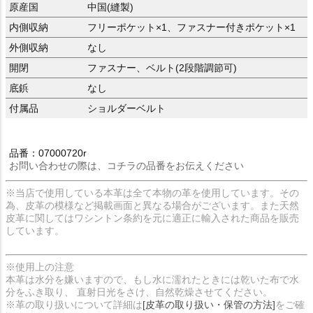
原産国
中国(縫製)
内側収納
フリーポケット×1、ファスナー付きポケット×1
外側収納
なし
開閉
ファスナー、ベルト(2段階調節可)
底鋲
なし
付属品
ショルダーベルト
品番：07000720r
お問い合わせの際は、コチラの品番をお伝えください
※当店で使用している本革は全て本物の革を使用しています。その
為、皮革の模様など掲載画面と異なる場合がございます。また天然
皮革に関してはワシントン条約を元に適正に輸入された商品を販売
しています。
※使用上の注意
本革は水分を嫌いますので、もし水に濡れたときには乾いた布で水
分をふき取り、 直射日光をさけ、自然乾燥させてください。
※革の取り扱いについて詳細は
[皮革の取り扱い・保管の方法]
をご確