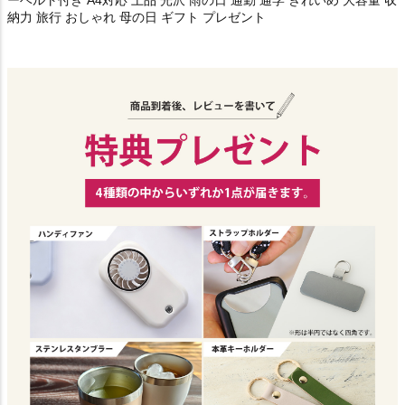
ーベルト付き A4対応 上品 光沢 雨の日 通勤 通学 きれいめ 大容量 収
納力 旅行 おしゃれ 母の日 ギフト プレゼント