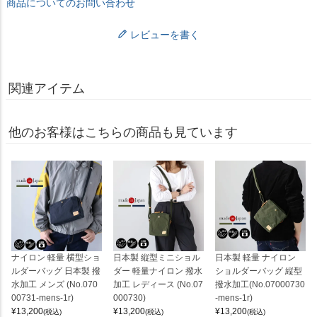
商品についてのお問い合わせ
レビューを書く
関連アイテム
他のお客様はこちらの商品も見ています
ナイロン 軽量 横型ショ
日本製 縦型ミニショル
日本製 軽量 ナイロン
ルダーバッグ 日本製 撥
ダー 軽量ナイロン 撥水
ショルダーバッグ 縦型
水加工 メンズ (No.070
加工 レディース (No.07
撥水加工(No.07000730
00731-mens-1r)
000730)
-mens-1r)
¥
13,200
¥
13,200
¥
13,200
(税込)
(税込)
(税込)