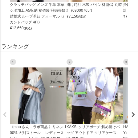
クラッチバッグ メンズ 牛革 本革
掛け時計 木製 パイン材 静音 丸時
掛け時計
シボ加工 A5収納 祝儀袋 冠婚葬祭
計 (09000765r)
計 (0900
結婚式 ループ革紐 フォーマル セ
¥
7,150
¥
7,150
(税込)
(
カンドバッグ 4FB
¥
12,650
(税込)
ランキング
1
2
3
《mau.さんコラボ商品 》リネン 1
KAKSI クリアポーチ 斜め掛けバ
HALEI
00% 大判ストール レディース
ッグ アウトドア クリアケース
Yバッグ 