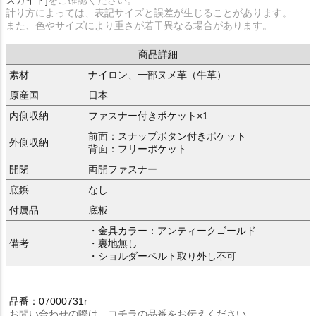
ズガイド]
をご確認ください。
計り方によっては、表記サイズと誤差が生じることがあります。
また、色やサイズにより重さが若干異なる場合があります。
商品詳細
素材
ナイロン、一部ヌメ革（牛革）
原産国
日本
内側収納
ファスナー付きポケット×1
前面：スナップボタン付きポケット
外側収納
背面：フリーポケット
開閉
両開ファスナー
底鋲
なし
付属品
底板
・金具カラー：アンティークゴールド
備考
・裏地無し
・ショルダーベルト取り外し不可
品番：07000731r
お問い合わせの際は、コチラの品番をお伝えください