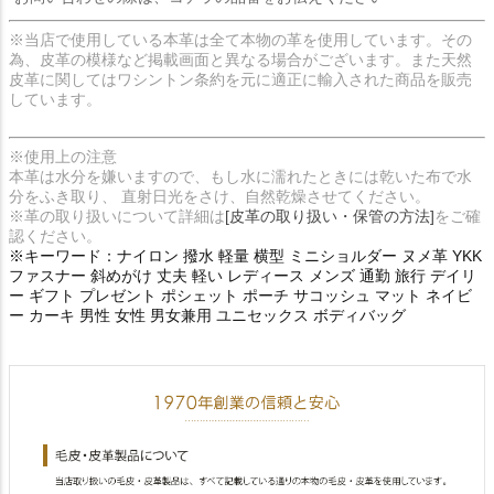
※当店で使用している本革は全て本物の革を使用しています。その
為、皮革の模様など掲載画面と異なる場合がございます。また天然
皮革に関してはワシントン条約を元に適正に輸入された商品を販売
しています。
※使用上の注意
本革は水分を嫌いますので、もし水に濡れたときには乾いた布で水
分をふき取り、 直射日光をさけ、自然乾燥させてください。
※革の取り扱いについて詳細は
[皮革の取り扱い・保管の方法]
をご確
認ください。
※キーワード：ナイロン 撥水 軽量 横型 ミニショルダー ヌメ革 YKK
ファスナー 斜めがけ 丈夫 軽い レディース メンズ 通勤 旅行 デイリ
ー ギフト プレゼント ポシェット ポーチ サコッシュ マット ネイビ
ー カーキ 男性 女性 男女兼用 ユニセックス ボディバッグ