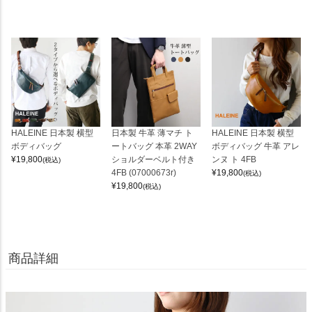
HALEINE 日本製 横型
日本製 牛革 薄マチ ト
HALEINE 日本製 横型
ボディバッグ
ートバッグ 本革 2WAY
ボディバッグ 牛革 アレ
¥
19,800
ショルダーベルト付き
ンヌ ト 4FB
(税込)
4FB (07000673r)
¥
19,800
(税込)
¥
19,800
(税込)
商品詳細