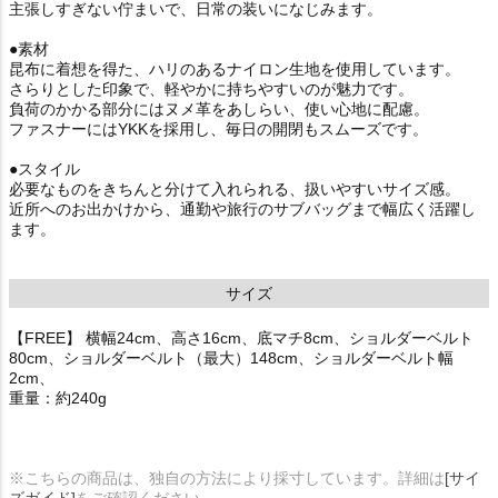
主張しすぎない佇まいで、日常の装いになじみます。
●素材
昆布に着想を得た、ハリのあるナイロン生地を使用しています。
さらりとした印象で、軽やかに持ちやすいのが魅力です。
負荷のかかる部分にはヌメ革をあしらい、使い心地に配慮。
ファスナーにはYKKを採用し、毎日の開閉もスムーズです。
●スタイル
必要なものをきちんと分けて入れられる、扱いやすいサイズ感。
近所へのお出かけから、通勤や旅行のサブバッグまで幅広く活躍し
ます。
サイズ
【FREE】 横幅24cm、高さ16cm、底マチ8cm、ショルダーベルト
80cm、ショルダーベルト（最大）148cm、ショルダーベルト幅
2cm、
重量：約240g
※こちらの商品は、独自の方法により採寸しています。詳細は
[サイ