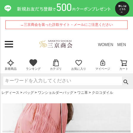
ペー
ジト
ップ
へ
→三京商会を装った詐欺サイト・メールにご注意ください
WOMEN
MEN
新着商品
ランキング
カテゴリ
お気に入り
マイページ
カート
レディース
バッグ
ワンショルダーバッグ
ワニ革
クロコダイル