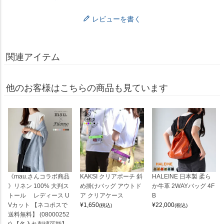
レビューを書く
関連アイテム
他のお客様はこちらの商品も見ています
《mau.さんコラボ商品
KAKSI クリアポーチ 斜
HALEINE 日本製 柔ら
》リネン 100% 大判ス
め掛けバッグ アウトド
か牛革 2WAYバッグ 4F
トール レディース U
ア クリアケース
B
Vカット 【ネコポスで
¥
1,650
¥
22,000
(税込)
(税込)
送料無料】 (08000252
r) 【名入れ刺繍可能】