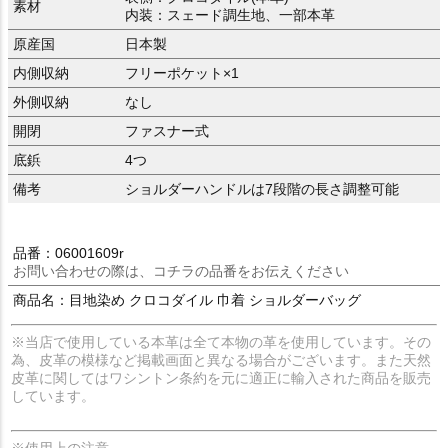
素材
内装：スェード調生地、一部本革
原産国
日本製
内側収納
フリーポケット×1
外側収納
なし
開閉
ファスナー式
底鋲
4つ
備考
ショルダーハンドルは7段階の長さ調整可能
品番：06001609r
お問い合わせの際は、コチラの品番をお伝えください
商品名：目地染め クロコダイル 巾着 ショルダーバッグ
※当店で使用している本革は全て本物の革を使用しています。その
為、皮革の模様など掲載画面と異なる場合がございます。また天然
皮革に関してはワシントン条約を元に適正に輸入された商品を販売
しています。