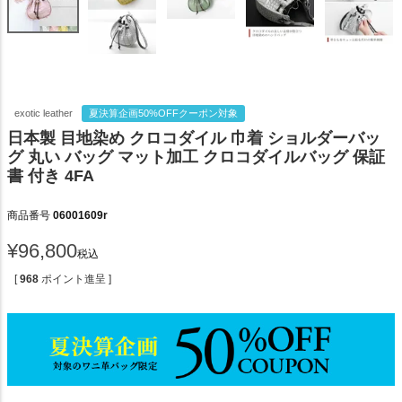
exotic leather
夏決算企画50%OFFクーポン対象
日本製 目地染め クロコダイル 巾着 ショルダーバッ
グ 丸い バッグ マット加工 クロコダイルバッグ 保証
書 付き 4FA
商品番号
06001609r
¥
96,800
税込
[
968
ポイント進呈 ]