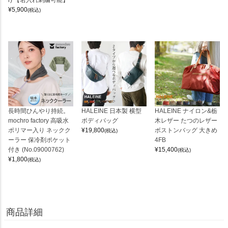
¥
5,900
(税込)
長時間ひんやり持続。
HALEINE 日本製 横型
HALEINE ナイロン&栃
mochro factory 高吸水
ボディバッグ
木レザー たつのレザー
ポリマー入り ネックク
¥
19,800
ボストンバッグ 大きめ
(税込)
ーラー 保冷剤ポケット
4FB
付き (No.09000762)
¥
15,400
(税込)
¥
1,800
(税込)
商品詳細