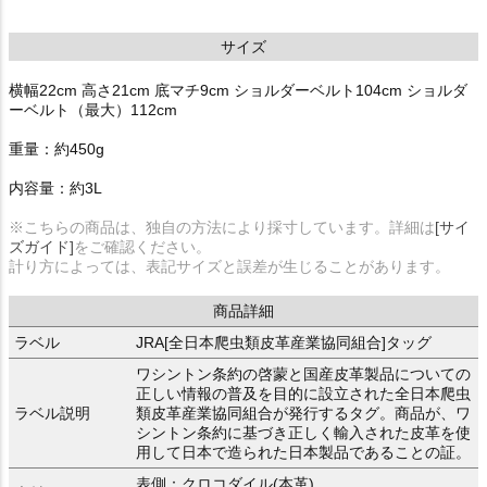
サイズ
横幅22cm 高さ21cm 底マチ9cm ショルダーベルト104cm ショルダ
ーベルト（最大）112cm
重量：約450g
内容量：約3L
※こちらの商品は、独自の方法により採寸しています。詳細は
[サイ
ズガイド]
をご確認ください。
計り方によっては、表記サイズと誤差が生じることがあります。
商品詳細
ラベル
JRA[全日本爬虫類皮革産業協同組合]タッグ
ワシントン条約の啓蒙と国産皮革製品についての
正しい情報の普及を目的に設立された全日本爬虫
ラベル説明
類皮革産業協同組合が発行するタグ。商品が、ワ
シントン条約に基づき正しく輸入された皮革を使
用して日本で造られた日本製品であることの証。
表側：クロコダイル(本革)