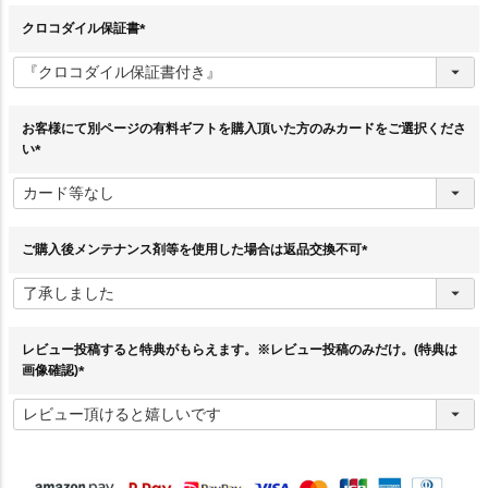
クロコダイル保証書
(
必
須
)
お客様にて別ページの有料ギフトを購入頂いた方のみカードをご選択くださ
い
(
必
須
)
ご購入後メンテナンス剤等を使用した場合は返品交換不可
(
必
須
)
レビュー投稿すると特典がもらえます。※レビュー投稿のみだけ。(特典は
画像確認)
(
必
須
)