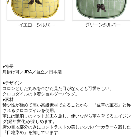
●特長
肩掛け可／JRA／自立／日本製
●デザイン
コロンとした丸みを帯びた見た目がなんとも可愛らしい、
クロコダイルの巾着ショルダーバッグ。
●素材
稀少性が極めて高い高級素材であることから、『皮革の宝石』と称
されるクロコダイルを使用。
革には艶消しのマット加工を施し、使いながら革を育てるエイジン
グ(経年変化)が楽しめます。
腑の目地部分のみにコントラストの美しいシルバーカラーを残した
『目地染め』を施しています。