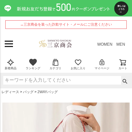
ペー
ジト
ップ
へ
→三京商会を装った詐欺サイト・メールにご注意ください
WOMEN
MEN
新着商品
ランキング
カテゴリ
お気に入り
マイページ
カート
レディース
バッグ
2WAYバッグ