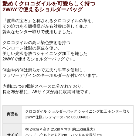
艶めくクロコダイルを可愛らしく持つ
2WAYで使えるショルダーバッグ
『皮革の宝石』と称されるクロコダイルの革を、
その迫力ある腑模様が左右対称に美しく並ぶ
贅沢なセンター取りで使用しました。
クロコダイルの高い染色技術を持つ
ヘンローン社製の原皮を使い、
美しい光沢を放つシャイニング加工を施した
2WAYで使えるショルダーバッグです。
側面や内側は滑らかで丈夫な牛革を使用し、
フラワーデザインのキーホルダーが付いています。
内側は3つの収納スペースに分かれており、
長財布が横に、A5サイズが縦に収納可能です。
クロコダイル ショルダーバッグ シャイニング加工 センター取り
商品名
2WAY仕様 / レディース (No.06000403)
横 24cm × 高さ 25cm × マチ 約11cm(最大)
サイズ
ハンドル立ち上がり21cm、ハンドル全長51cm