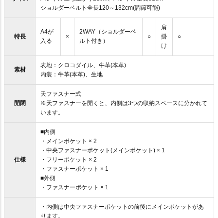
ショルダーベルト全長120～132cm(調節可能)
肩
A4が
2WAY（ショルダーベ
特長
×
○
掛
○
入る
ルト付き）
け
表地：クロコダイル、牛革(本革)
素材
内装：牛革(本革)、生地
天ファスナー式
開閉
※天ファスナーを開くと、内側は3つの収納スペースに分かれて
います。
■内側
・メインポケット × 2
・中央ファスナーポケット(メインポケット) × 1
仕様
・フリーポケット × 2
・ファスナーポケット × 1
■外側
・ファスナーポケット × 1
・内側は中央ファスナーポケットの前後にメインポケットがあ
ります。