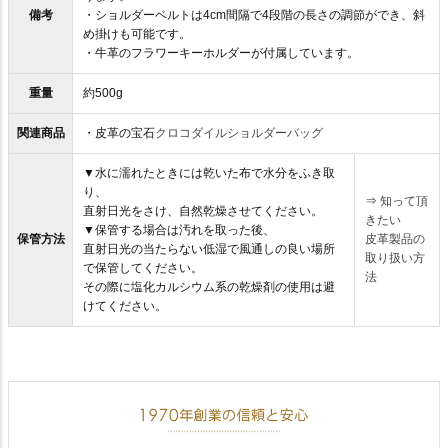
備考
・ショルダーベルトは4cm間隔で4段階の長さの調節ができ、斜
め掛けも可能です。
・牛革のフラワーキーホルダーが付属しています。
重量
約500g
関連商品
・皮革の宝石
クロコダイルショルダーバッグ
▼水に濡れたときには乾いた布で水分をふき取
り、
⇒
知って頂
直射日光をさけ、自然乾燥させてください。
きたい
▼保管する場合は汚れを取った後、
保管方法
皮革製品の
直射日光の当たらない低湿で風通しの良い場所
取り扱い方
で保管してください。
法
その際に塩化カルシウム系の乾燥剤の使用は避
けてください。