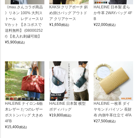
《mau.さんコラボ商品
KAKSI クリアポーチ 斜
HALEINE 日本製 柔ら
》リネン 100% 大判ス
め掛けバッグ アウトド
か牛革 2WAYバッグ 4F
トール レディース U
ア クリアケース
B
Vカット 【ネコポスで
¥
1,650
¥
22,000
(税込)
(税込)
送料無料】 (08000252
r) 【名入れ刺繍可能】
¥
5,900
(税込)
HALEINE ナイロン&栃
HALEINE 日本製 横型
HALEINE 一枚革 ダイ
木レザー たつのレザー
ボディバッグ
ヤモンドパイソン 長財
ボストンバッグ 大きめ
¥
19,800
布 内側牛革仕立て 4FA
(税込)
4FB
¥
27,500
(税込)
¥
15,400
(税込)