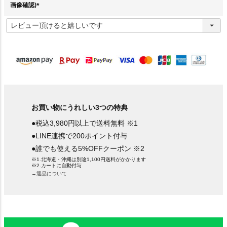
画像確認)
(
必
須
)
お買い物にうれしい3つの特典
●税込3,980円以上で送料無料 ※1
●LINE連携で200ポイント付与
●誰でも使える5%OFFクーポン ※2
※1.北海道・沖縄は別途1,100円送料がかかります
※2.カートに自動付与
→返品について