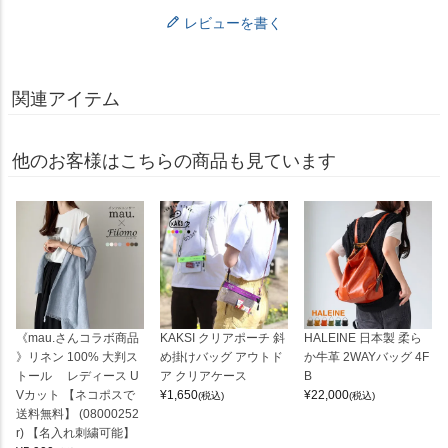
レビューを書く
関連アイテム
他のお客様はこちらの商品も見ています
《mau.さんコラボ商品
KAKSI クリアポーチ 斜
HALEINE 日本製 柔ら
》リネン 100% 大判ス
め掛けバッグ アウトド
か牛革 2WAYバッグ 4F
トール レディース U
ア クリアケース
B
Vカット 【ネコポスで
¥
1,650
¥
22,000
(税込)
(税込)
送料無料】 (08000252
r) 【名入れ刺繍可能】