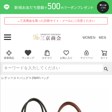
ペー
ジト
ップ
へ
→三京商会を装った詐欺サイト・メールにご注意ください
WOMEN
MEN
新着商品
ランキング
カテゴリ
お気に入り
マイページ
カート
レディース
バッグ
2WAYバッグ