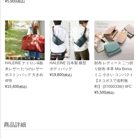
¥
5,900
(税込)
HALEINE ナイロン&栃
HALEINE 日本製 横型
財布 レディース 二つ折
木レザー たつのレザー
ボディバッグ
り財布 本革 Mia Borsa
ボストンバッグ 大きめ
¥
19,800
ミニ 小さい コンパクト
(税込)
4FB
【ネコポスで送料無
¥
15,400
料】 (07000338r) 4FC
(税込)
¥
5,500
(税込)
商品詳細