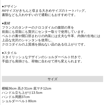
●デザイン
A4サイズがきちんと収まる大きめサイズのトートバッグ。
書類なども入れやすいので通勤にもおすすめです。
●素材
フランスのタンナーのクロコダイルの腹部の革を
前面にも背面にも贅沢にセンター取りで使用しています。
ベルトの裏や開口部まわりの内装には丈夫な牛革、内側の生地には
上品な光沢のシャンタンを使用し、
クロコダイルの上質感を損ねない品のある仕上がりです。
●スタイル
スタイリッシュなデザインのショルダーベルト付きで、
手提げも肩掛けも、荷物に合わせて持ち変えられます。
サイズ
横幅36cm 高さ31cm 底マチ12cm
ハンドル立ち上がり13.5cm
ハンドル周囲37cm
ショルダーベルト80cm