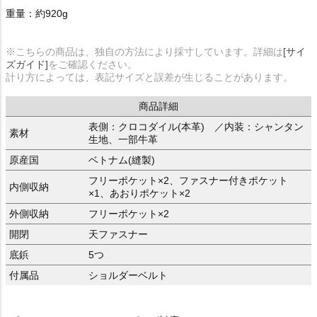
重量：約920g
※こちらの商品は、独自の方法により採寸しています。詳細は
[サイ
ズガイド]
をご確認ください。
計り方によっては、表記サイズと誤差が生じることがあります。
商品詳細
表側：クロコダイル(本革) ／内装：シャンタン
素材
生地、一部牛革
原産国
ベトナム(縫製)
フリーポケット×2、ファスナー付きポケット
内側収納
×1、あおりポケット×2
外側収納
フリーポケット×2
開閉
天ファスナー
底鋲
5つ
付属品
ショルダーベルト