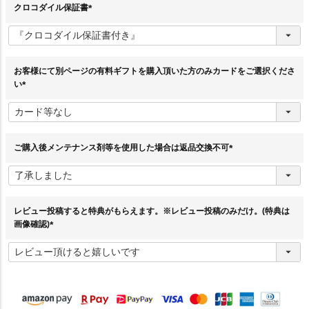
クロコダイル保証書
(
必
須
)
お客様にて別ページの有料ギフトを購入頂いた方のみカードをご選択くださ
い
(
必
須
)
ご購入後メンテナンス剤等を使用した場合は返品交換不可
(
必
須
)
レビュー投稿すると特典がもらえます。※レビュー投稿のみだけ。(特典は
画像確認)
(
必
須
)