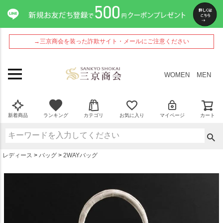
ペー
ジト
ップ
へ
→三京商会を装った詐欺サイト・メールにご注意ください
WOMEN
MEN
新着商品
ランキング
カテゴリ
お気に入り
マイページ
カート
レディース
バッグ
2WAYバッグ