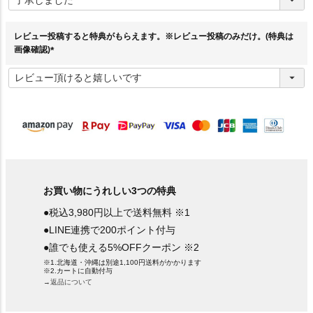
須
)
レビュー投稿すると特典がもらえます。※レビュー投稿のみだけ。(特典は
画像確認)
(
必
須
)
お買い物にうれしい3つの特典
●税込3,980円以上で送料無料 ※1
●LINE連携で200ポイント付与
●誰でも使える5%OFFクーポン ※2
※1.北海道・沖縄は別途1,100円送料がかかります
※2.カートに自動付与
→返品について