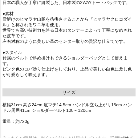
日本の職人が丁寧に縫製した、日本製の2WAYトートバッグです。
●素材
雪解けのヒマラヤ山脈を彷彿させることから『ヒマラヤクロコダイ
ル』と称されるワニ革を使用。
世界でも高い技術力を誇る日本のタンナーによって丁寧になめされ
た皮革です。
左右対称のように美しい革のセンター取りの贅沢な仕立てです。
●スタイル
付属のベルトで斜め掛けもできるショルダーバッグとして使えま
す。
ピンク色のコバ塗り仕上げをしており、上品で美しい白色に差し色
が可愛らしく映えます。
サイズ
横幅31cm 高さ24cm 底マチ14.5cm ハンドル立ち上がり15cm ハン
ドル周囲41cm ショルダーベルト108～120cm
重量：約720g
※こちらの商品は、独自の方法により採寸しています。詳細は
[サイ