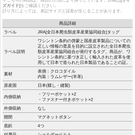
ズガイド]
をご確認ください。
計り方によっては、表記サイズと誤差が生じることがあります。
商品詳細
ラベル
JRA[全日本爬虫類皮革産業協同組合]タッグ
ワシントン条約の啓蒙と国産皮革製品についての
正しい情報の普及を目的に設立された全日本爬虫
ラベル説明
類皮革産業協同組合が発行するタグ。商品が、ワ
シントン条約に基づき正しく輸入された皮革を使
用して日本で造られた日本製品であることの証。
表側：クロコダイル
素材
内装：ラムレザー(羊革)
原産国
日本(鞣し・縫製)
・フリーポケット×2
内側収納
・ファスナー付きポケット×2
外側収納
なし
開閉
マグネットボタン
底鋲
4つ
付属品
ショルダーベルト