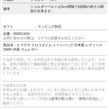
ショルダーベルトは3cm間隔で5段階の長さの調
備考
節が出来ます。
ギフト
：ラッピング対応
品番：06001343r
お問い合わせの際は、コチラの品番をお伝えください
商品名：ヒマラヤ クロコダイル トートバッグ 日本製 レディース
2WAY 内装 ラムレザー
※当店で使用している本革は全て本物の革を使用しています。その
為、皮革の模様など掲載画面と異なる場合がございます。また天然
皮革に関してはワシントン条約を元に適正に輸入された商品を販売
しています。
※使用上の注意
本革は水分を嫌いますので、もし水に濡れたときには乾いた布で水
分をふき取り、 直射日光をさけ、自然乾燥させてください。
※革の取り扱いについて詳細は
[皮革の取り扱い・保管の方法]
をご
確認ください。