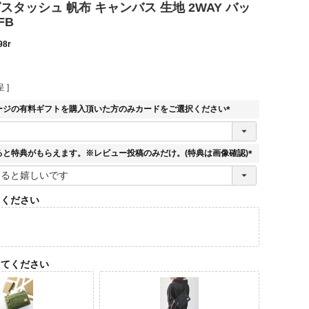
e ピスタッシュ 帆布 キャンバス 生地 2WAY バッ
FB
98r
 ]
ージの有料ギフトを購入頂いた方のみカードをご選択ください
(
必
須
ると特典がもらえます。※レビュー投稿のみだけ。(特典は画像確認)
)
(
必
須
てください
)
してください