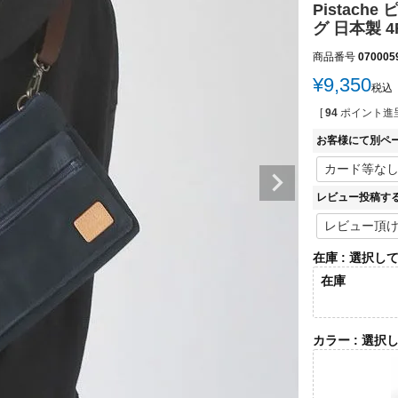
Pistach
グ 日本製 4
商品番号
070005
¥
9,350
税込
[
94
ポイント進呈
お客様にて別ペ
レビュー投稿す
在庫
選択し
在庫
カラー
選択