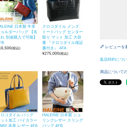
ALEINE 日本製 牛革
クロコダイル メンズ
ショルダーバッグ 【名
トートバッグ センター
入れ 別途購入で可能】
取り マット 加工 大容
FB
量 『クロコダイル保証
レビューを
16,500
書付き』 4FA
(税込)
¥
275,000
(税込)
返品特約につ
商品について
クロコダイル バッグ
HALEINE 日本製 シュ
マット加工 バイカラー
リンクレザー スリング
WAY 本革 レザー 4FA
バッグ 4FB