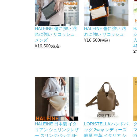
HALEINE 傷に強い 汚
HALEINE 傷に強い 汚
H
れに強い サコッシュ
れに強い サコッシュ
メンズ
¥
16,500
(税込)
¥
16,500
4
(税込)
¥
HALEINE 日本製 イタ
LORISTELLA ハンドバ
リアン シュリンクレザ
ッグ 2way レディース
ー スリングバッグ 4F
軽量 牛革 イタリア シ
2