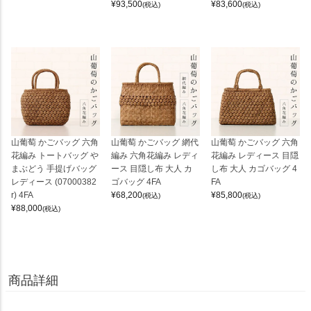
¥
93,500
¥
83,600
(税込)
(税込)
山葡萄 かごバッグ 六角
山葡萄 かごバッグ 網代
山葡萄 かごバッグ 六角
花編み トートバッグ や
編み 六角花編み レディ
花編み レディース 目隠
まぶどう 手提げバッグ
ース 目隠し布 大人 カ
し布 大人 カゴバッグ 4
レディース (07000382
ゴバッグ 4FA
FA
r) 4FA
¥
68,200
¥
85,800
(税込)
(税込)
¥
88,000
(税込)
商品詳細