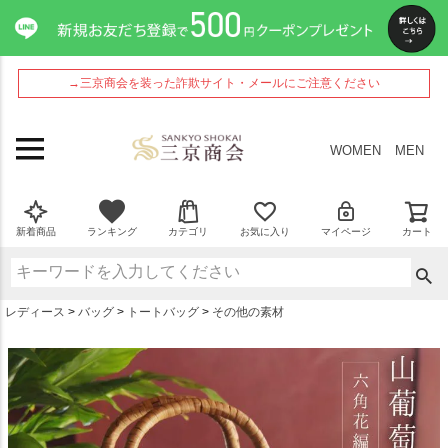
ペー
ジト
ップ
へ
→三京商会を装った詐欺サイト・メールにご注意ください
WOMEN
MEN
新着商品
ランキング
カテゴリ
お気に入り
マイページ
カート
レディース
バッグ
トートバッグ
その他の素材