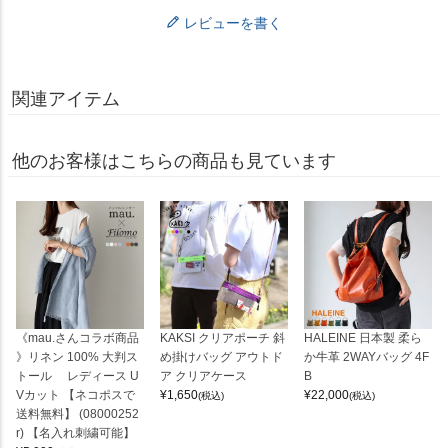
レビューを書く
関連アイテム
他のお客様はこちらの商品も見ています
《mau.さんコラボ商品
KAKSI クリアポーチ 斜
HALEINE 日本製 柔ら
》リネン 100% 大判ス
め掛けバッグ アウトド
か牛革 2WAYバッグ 4F
トール レディース U
ア クリアケース
B
Vカット 【ネコポスで
¥
1,650
¥
22,000
(税込)
(税込)
送料無料】 (08000252
r) 【名入れ刺繍可能】