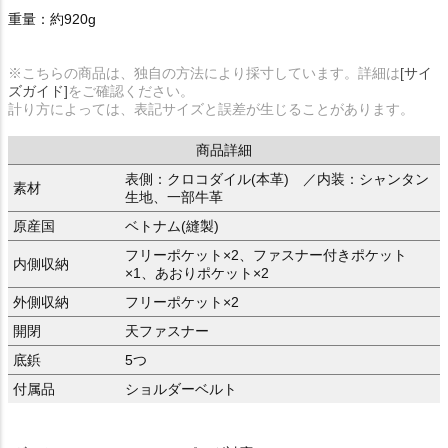
重量：約920g
※こちらの商品は、独自の方法により採寸しています。詳細は
[サイ
ズガイド]
をご確認ください。
計り方によっては、表記サイズと誤差が生じることがあります。
商品詳細
表側：クロコダイル(本革) ／内装：シャンタン
素材
生地、一部牛革
原産国
ベトナム(縫製)
フリーポケット×2、ファスナー付きポケット
内側収納
×1、あおりポケット×2
外側収納
フリーポケット×2
開閉
天ファスナー
底鋲
5つ
付属品
ショルダーベルト