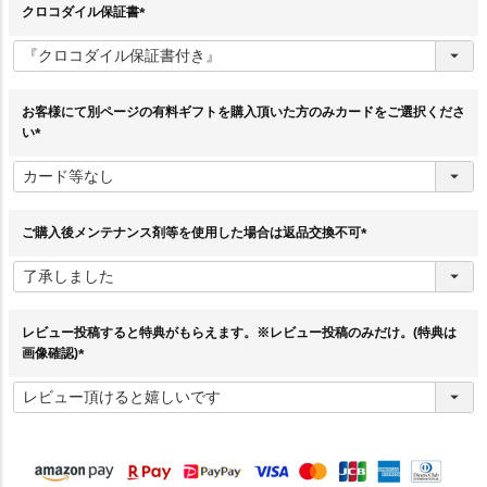
クロコダイル保証書
(
必
須
)
お客様にて別ページの有料ギフトを購入頂いた方のみカードをご選択くださ
い
(
必
須
)
ご購入後メンテナンス剤等を使用した場合は返品交換不可
(
必
須
)
レビュー投稿すると特典がもらえます。※レビュー投稿のみだけ。(特典は
画像確認)
(
必
須
)