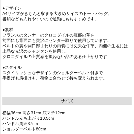
●デザイン
A4サイズがきちんと収まる大きめサイズのトートバッグ。
書類なども入れやすいので通勤にもおすすめです。
●素材
フランスのタンナーのクロコダイルの腹部の革を
前面にも背面にも贅沢にセンター取りで使用しています。
ベルトの裏や開口部まわりの内装には丈夫な牛革、内側の生地には
上品な光沢のシャンタンを使用し、
クロコダイルの上質感を損ねない品のある仕上がりです。
●スタイル
スタイリッシュなデザインのショルダーベルト付きで、
手提げも肩掛けも、荷物に合わせて持ち変えられます。
サイズ
横幅36cm 高さ31cm 底マチ12cm
ハンドル立ち上がり13.5cm
ハンドル周囲37cm
ショルダーベルト80cm