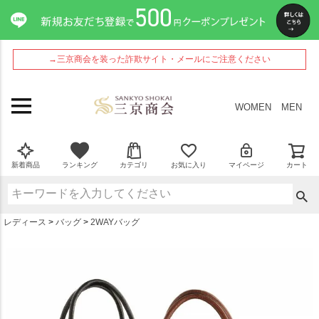
ペー
ジト
ップ
へ
→三京商会を装った詐欺サイト・メールにご注意ください
WOMEN
MEN
新着商品
ランキング
カテゴリ
お気に入り
マイページ
カート
レディース
バッグ
2WAYバッグ