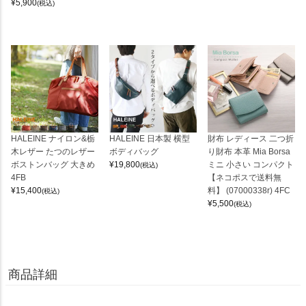
¥
5,900
(税込)
HALEINE ナイロン&栃
HALEINE 日本製 横型
財布 レディース 二つ折
木レザー たつのレザー
ボディバッグ
り財布 本革 Mia Borsa
ボストンバッグ 大きめ
¥
19,800
ミニ 小さい コンパクト
(税込)
4FB
【ネコポスで送料無
¥
15,400
料】 (07000338r) 4FC
(税込)
¥
5,500
(税込)
商品詳細