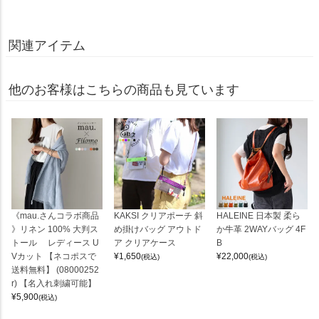
関連アイテム
他のお客様はこちらの商品も見ています
《mau.さんコラボ商品
KAKSI クリアポーチ 斜
HALEINE 日本製 柔ら
》リネン 100% 大判ス
め掛けバッグ アウトド
か牛革 2WAYバッグ 4F
トール レディース U
ア クリアケース
B
Vカット 【ネコポスで
¥
1,650
¥
22,000
(税込)
(税込)
送料無料】 (08000252
r) 【名入れ刺繍可能】
¥
5,900
(税込)