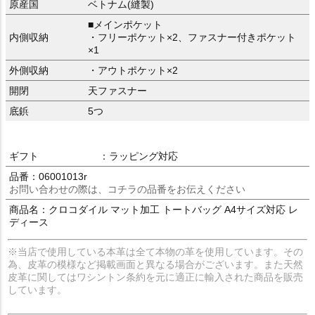
原産国
ベトナム(縫製)
■メインポケット
内側収納
・フリーポケット×2、ファスナー付きポケット
×1
外側収納
・アウトポケット×2
開閉
天ファスナー
底鋲
5つ
ギフト
：ラッピング対応
品番：06001013r
お問い合わせの際は、コチラの品番をお伝えください
商品名：クロコダイル マット加工 トートバッグ A4サイズ対応 レ
ディース
※当店で使用している本革は全て本物の革を使用しています。その
為、皮革の模様など掲載画面と異なる場合がございます。また天然
皮革に関してはワシントン条約を元に適正に輸入された商品を販売
しています。