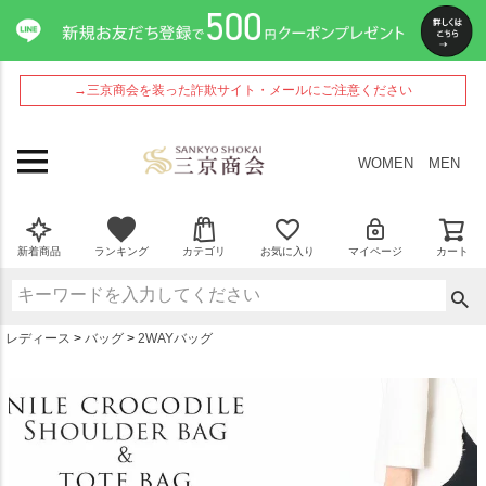
ペー
ジト
ップ
へ
→三京商会を装った詐欺サイト・メールにご注意ください
WOMEN
MEN
新着商品
ランキング
カテゴリ
お気に入り
マイページ
カート
レディース
バッグ
2WAYバッグ