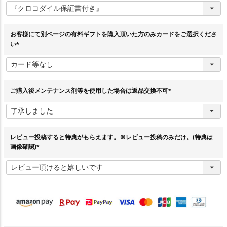
必
須
)
お客様にて別ページの有料ギフトを購入頂いた方のみカードをご選択くださ
い
(
必
須
)
ご購入後メンテナンス剤等を使用した場合は返品交換不可
(
必
須
)
レビュー投稿すると特典がもらえます。※レビュー投稿のみだけ。(特典は
画像確認)
(
必
須
)