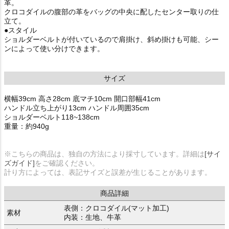
革。
クロコダイルの腹部の革をバッグの中央に配したセンター取りの仕
立て。
●スタイル
ショルダーベルトが付いているので肩掛け、斜め掛けも可能、シー
ンによって使い分けできます。
サイズ
横幅39cm 高さ28cm 底マチ10cm 開口部幅41cm
ハンドル立ち上がり13cm ハンドル周囲35cm
ショルダーベルト118~138cm
重量：約940g
※こちらの商品は、独自の方法により採寸しています。詳細は
[サイ
ズガイド]
をご確認ください。
計り方によっては、表記サイズと誤差が生じることがあります。
商品詳細
表側：クロコダイル(マット加工)
素材
内装：生地、牛革