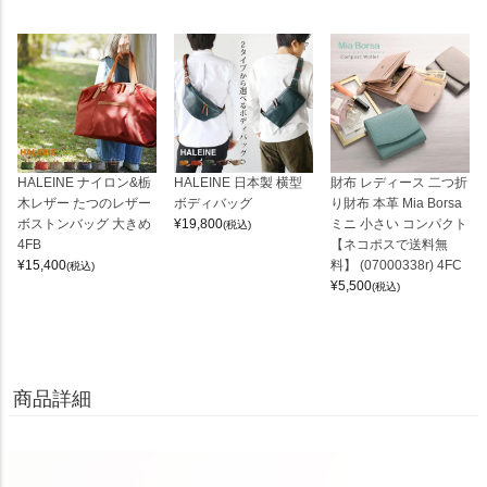
HALEINE ナイロン&栃
HALEINE 日本製 横型
財布 レディース 二つ折
木レザー たつのレザー
ボディバッグ
り財布 本革 Mia Borsa
ボストンバッグ 大きめ
¥
19,800
ミニ 小さい コンパクト
(税込)
4FB
【ネコポスで送料無
¥
15,400
料】 (07000338r) 4FC
(税込)
¥
5,500
(税込)
商品詳細