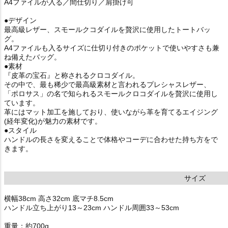
A4ファイルが入る／間仕切り／肩掛け可
●デザイン
最高級レザー、スモールクコダイルを贅沢に使用したトートバッ
グ。
A4ファイルも入るサイズに仕切り付きのポケットで使いやすさも兼
ね備えたバッグ。
●素材
『皮革の宝石』と称されるクロコダイル。
その中で、最も稀少で最高級素材と言われるプレシャスレザー、
「ポロサス」の名で知られるスモールクロコダイルを贅沢に使用し
ています。
革にはマット加工を施しており、使いながら革を育てるエイジング
(経年変化)が魅力の素材です。
●スタイル
ハンドルの長さを変えることで体格やコーデに合わせた持ち方をで
きます。
サイズ
横幅38cm 高さ32cm 底マチ8.5cm
ハンドル立ち上がり13～23cm ハンドル周囲33～53cm
重量：約700g