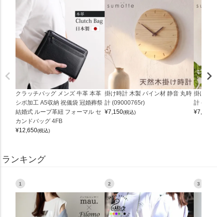
クラッチバッグ メンズ 牛革 本革
掛け時計 木製 パイン材 静音 丸時
掛け時計
シボ加工 A5収納 祝儀袋 冠婚葬祭
計 (09000765r)
計 (0900
結婚式 ループ革紐 フォーマル セ
¥
7,150
¥
7,150
(税込)
(
カンドバッグ 4FB
¥
12,650
(税込)
ランキング
1
2
3