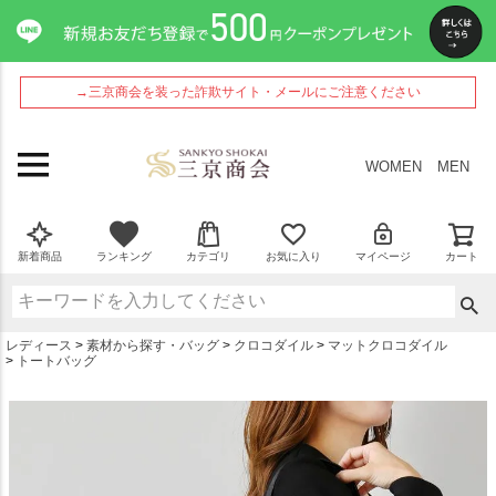
ペー
ジト
ップ
へ
→三京商会を装った詐欺サイト・メールにご注意ください
WOMEN
MEN
新着商品
ランキング
カテゴリ
お気に入り
マイページ
カート
レディース
素材から探す・バッグ
クロコダイル
マットクロコダイル
トートバッグ