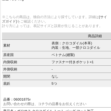
※こちらの商品は、独自の方法により採寸しています。詳細は
[サイ
ズガイド]
をご確認ください。
計り方によっては、表記サイズと誤差が生じることがあります。
商品詳細
表側：クロコダイル(本革)
素材
内装：生地、一部クロコダイル
原産国
ベトナム(縫製)
内側収納
ファスナー付きポケット×1
外側収納
-
開閉
なし
底鋲
5つ
品番：06001875r
お問い合わせの際は、コチラの品番をお伝えください
商品名：ボロサス クロコダイル トート バッグ マット加工