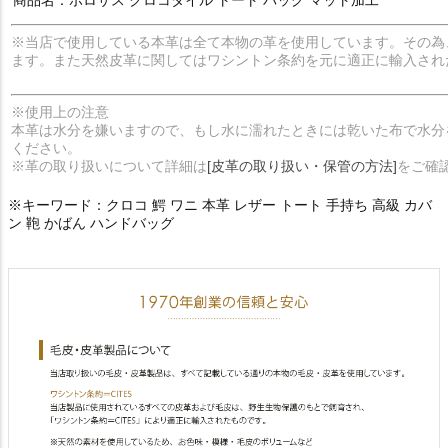
※当店で使用している本革は全て本物の革を使用しています。その為
ます。また天然皮革に関してはワシントン条約を元に適正に輸入され
※使用上の注意
本革は水分を嫌いますので、もし水に濡れたときには乾いた布で水分
ください。
※革の取り扱いについて詳細は
[皮革の取り扱い・保管の方法]
をご確
※キーワード：クロコ 鰐 ワニ 本革 レザー トート 手持ち 高級 カバ
ン 鞄 かばん ハンドバッグ