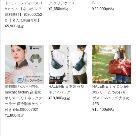
トール レディース U
ア クリアケース
B
Vカット 【ネコポスで
¥
1,650
¥
22,000
(税込)
(税込)
送料無料】 (08000252
r) 【名入れ刺繍可能】
¥
5,900
(税込)
長時間ひんやり持続。
HALEINE 日本製 横型
HALEINE ナイロン&栃
mochro factory 高吸水
ボディバッグ
木レザー たつのレザー
ポリマー入り ネックク
¥
19,800
ボストンバッグ 大きめ
(税込)
ーラー 保冷剤ポケット
4FB
付き (No.09000762)
¥
15,400
(税込)
¥
1,800
(税込)