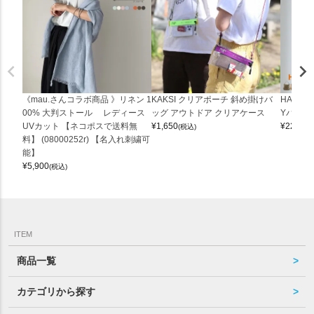
《mau.さんコラボ商品 》リネン 1
KAKSI クリアポーチ 斜め掛けバ
HALEI
00% 大判ストール レディース
ッグ アウトドア クリアケース
Yバッグ 
UVカット 【ネコポスで送料無
¥
1,650
¥
22,000
(税込)
料】 (08000252r) 【名入れ刺繍可
能】
¥
5,900
(税込)
ITEM
商品一覧
カテゴリから探す