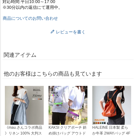
対応時間:平日10:00～17:00
※30分以内の返信にて運用中。
商品についてのお問い合わせ
レビューを書く
関連アイテム
他のお客様はこちらの商品も見ています
《mau.さんコラボ商品
KAKSI クリアポーチ 斜
HALEINE 日本製 柔ら
》リネン 100% 大判ス
め掛けバッグ アウトド
か牛革 2WAYバッグ 4F