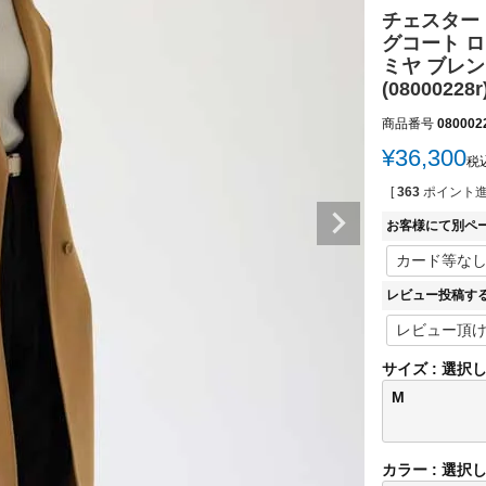
チェスター 
グコート ロ
ミヤ ブレン
(08000228r
商品番号
080002
¥
36,300
税
[
363
ポイント進
お客様にて別ペ
レビュー投稿す
サイズ
選択
M
カラー
選択