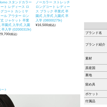
ilomo スタンドカラー
ノーカラー ストレッチ
コート レディース ロ
ロングコート レディー
ングコート カシミヤ
ス ブラック 卒業式 卒
ウール アウター ロン
園式 入学式 入園式 卒
グ丈 ジャケット 卒業
入学 (08000279r)
 卒園式 入学式 入園
¥
16,500
(税込)
 卒入学 (02000319r)
ブランド名
29,700
(税込)
ブランド紹介
素材
原産国
裏地
留め具
コート
ポケット
付属品