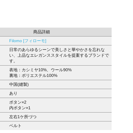
商品詳細
Filomo [フィローモ]
日常のあらゆるシーンで美しさと華やかさを忘れな
い、上品なエレガンススタイルを提案するブランドで
す。
表地：カシミヤ10%、ウール90%
裏地：ポリエステル100%
中国(縫製)
あり
ボタン×2
内ボタン×1
左右1ケ所づつ
ベルト