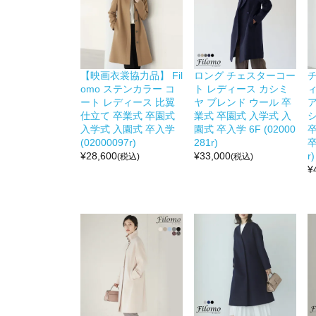
【映画衣裳協力品】 Fil
ロング チェスターコー
omo ステンカラー コ
ト レディース カシミ
ート レディース 比翼
ヤ ブレンド ウール 卒
仕立て 卒業式 卒園式
業式 卒園式 入学式 入
シ
入学式 入園式 卒入学
園式 卒入学 6F (02000
(02000097r)
281r)
卒
¥
28,600
¥
33,000
r)
(税込)
(税込)
¥