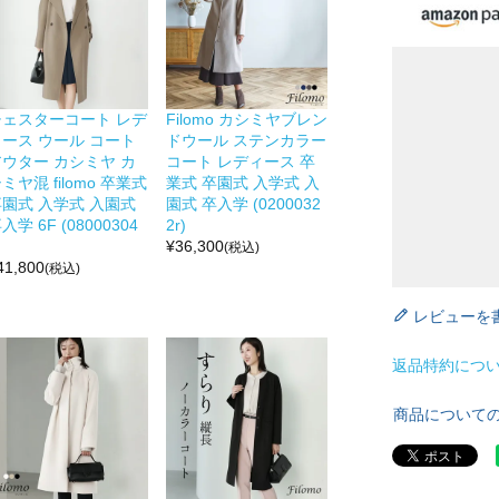
チェスターコート レデ
Filomo カシミヤブレン
ィース ウール コート
ドウール ステンカラー
アウター カシミヤ カ
コート レディース 卒
ミヤ混 filomo 卒業式
業式 卒園式 入学式 入
卒園式 入学式 入園式
園式 卒入学 (0200032
入学 6F (08000304
2r)
¥
36,300
(税込)
41,800
(税込)
レビューを
返品特約につ
商品について