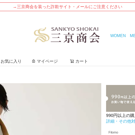
→三京商会を装った詐欺サイト・メールにご注意ください
WOMEN
M
検索
お気に入り
マイページ
カート
990円以上の
詳細・その他
Filomo