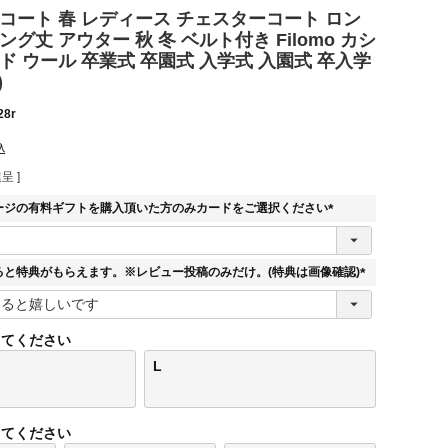
コート 春 レディース チェスターコート ロン
ング丈 アウター 秋 冬 ベルト付き Filomo カシ
ド ウール 卒業式 卒園式 入学式 入園式 卒入学
)
28r
込
呈 ]
ージの有料ギフトを購入頂いた方のみカードをご選択ください
(
必
須
ると特典がもらえます。※レビュー投稿のみだけ。(特典は画像確認)
)
(
必
須
してください
)
L
してください