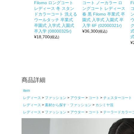
Filomo ロングコート
コート ノーカラー ロ
F
レディース 冬 スタン
ングコート レディース
ドカラーコート 洗える
春 黒 Filomo 卒業式 卒
ウールタッチ 卒業式
園式 入学式 入園式 卒
卒園式 入学式 入園式
入学 6F (02000321r)
卒入学 (08000325r)
¥
36,300
式
(税込)
¥
18,700
式
(税込)
¥
商品詳細
item
レディース
ファッション
アウター
コート
チェスターコート
レディース
素材から探す・ファッション
カシミヤ混
レディース
ファッション
アウター
コート
テーラードカラー