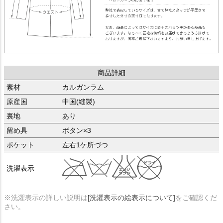
商品詳細
素材
カルガンラム
原産国
中国(縫製)
裏地
あり
留め具
ボタン×3
ポケット
左右1ケ所づつ
洗濯表示
※洗濯表示の詳しい説明は
[洗濯表示の絵表示について]
をご確認くだ
さい。