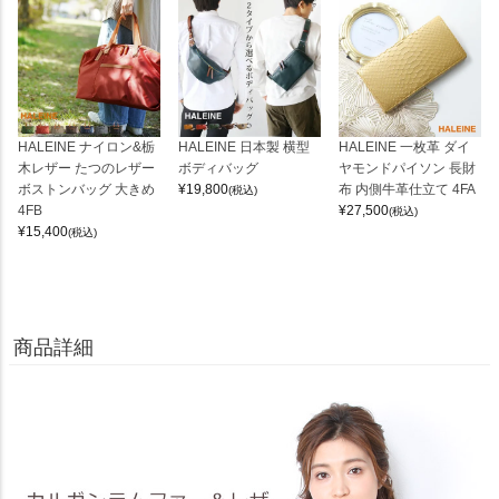
HALEINE ナイロン&栃
HALEINE 日本製 横型
HALEINE 一枚革 ダイ
木レザー たつのレザー
ボディバッグ
ヤモンドパイソン 長財
ボストンバッグ 大きめ
¥
19,800
布 内側牛革仕立て 4FA
(税込)
4FB
¥
27,500
(税込)
¥
15,400
(税込)
商品詳細