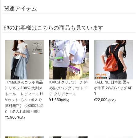
関連アイテム
他のお客様はこちらの商品も見ています
《mau.さんコラボ商品
KAKSI クリアポーチ 斜
HALEINE 日本製 柔ら
》リネン 100% 大判ス
め掛けバッグ アウトド
か牛革 2WAYバッグ 4F
トール レディース U
ア クリアケース
B
Vカット 【ネコポスで
¥
1,650
¥
22,000
(税込)
(税込)
送料無料】 (08000252
r) 【名入れ刺繍可能】
¥
5,900
(税込)