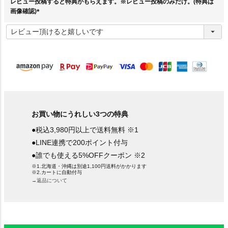
レビュー投稿すると特典がもらえます。※レビュー投稿のみだけ。(特典は
画像確認)
(
必
須
)
お買い物にうれしい3つの特典
●税込3,980円以上で送料無料 ※1
●LINE連携で200ポイント付与
●誰でも使える5%OFFクーポン ※2
※1.北海道・沖縄は別途1,100円送料がかかります
※2.カートに自動付与
→返品について