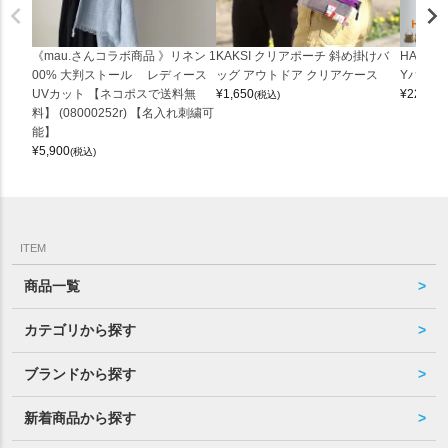
《mau.さんコラボ商品 》リネン 1
KAKSI クリアポーチ 斜め掛けバ
HALEI
00% 大判ストール レディース
ッグ アウトドア クリアケース
Yバッグ 
UVカット 【ネコポスで送料無
¥
1,650
¥
22,000
(税込)
料】 (08000252r) 【名入れ刺繍可
能】
¥
5,900
(税込)
ITEM
商品一覧
カテゴリから探す
ブランドから探す
新着商品から探す