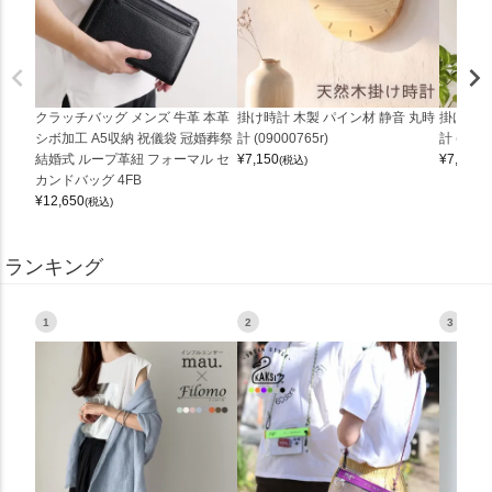
クラッチバッグ メンズ 牛革 本革
掛け時計 木製 パイン材 静音 丸時
掛け時計
シボ加工 A5収納 祝儀袋 冠婚葬祭
計 (09000765r)
計 (0900
結婚式 ループ革紐 フォーマル セ
¥
7,150
¥
7,150
(税込)
(
カンドバッグ 4FB
¥
12,650
(税込)
ランキング
1
2
3