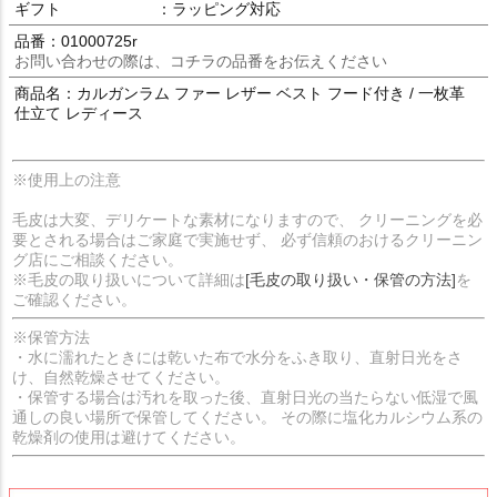
ギフト
：ラッピング対応
品番：01000725r
お問い合わせの際は、コチラの品番をお伝えください
商品名：カルガンラム ファー レザー ベスト フード付き / 一枚革
仕立て レディース
※使用上の注意
毛皮は大変、デリケートな素材になりますので、 クリーニングを必
要とされる場合はご家庭で実施せず、 必ず信頼のおけるクリーニン
グ店にご相談ください。
※毛皮の取り扱いについて詳細は
[毛皮の取り扱い・保管の方法]
を
ご確認ください。
※保管方法
・水に濡れたときには乾いた布で水分をふき取り、直射日光をさ
け、自然乾燥させてください。
・保管する場合は汚れを取った後、直射日光の当たらない低湿で風
通しの良い場所で保管してください。 その際に塩化カルシウム系の
乾燥剤の使用は避けてください。