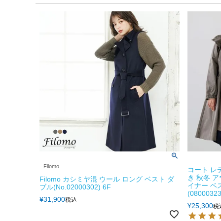
Filomo
コート レ
き 秋冬 ア
Filomo カシミヤ混 ウール ロング ベスト ダ
イナー ベ
ブル(No.02000302) 6F
(08000323
¥
31,900
税込
¥
25,300
税