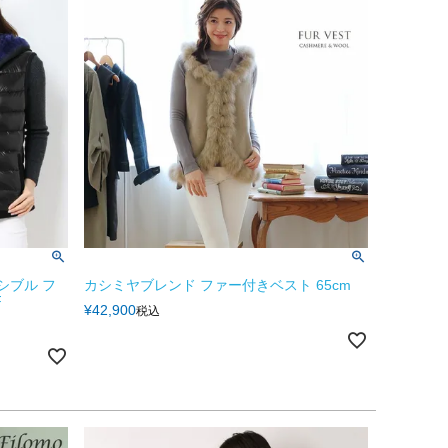
シブル フ
カシミヤブレンド ファー付きベスト 65cm
F
¥
42,900
税込