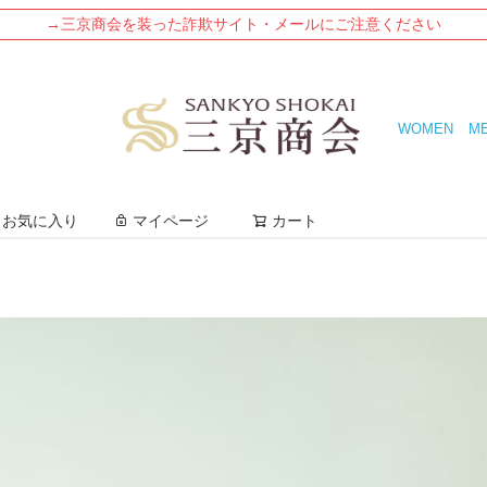
→三京商会を装った詐欺サイト・メールにご注意ください
WOMEN
M
検索
お気に入り
マイページ
カート