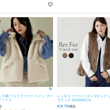
 ミンク調 フェイクファー ベスト フー
レッキス ファー ベスト Vネック
ディース
ブラック (01000917r)
¥
18,700
込
税込