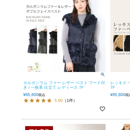
カルガンラム ファー レザー ベスト フード付
レッキス 
き / 一枚革 仕立て レディース 7F
7F
¥
85,800
¥
85,800
税込
税
5.00
（1件）