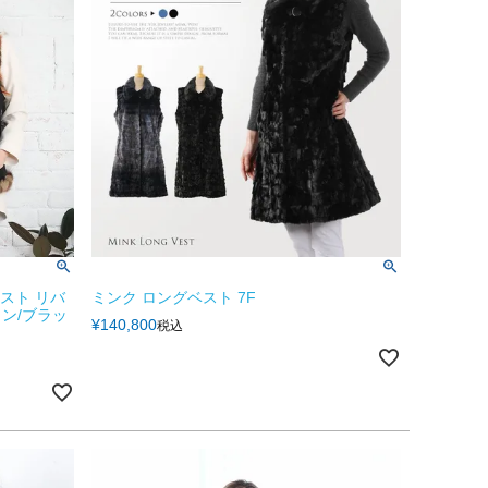
ベスト リバ
ミンク ロングベスト 7F
ン/ブラッ
¥
140,800
税込