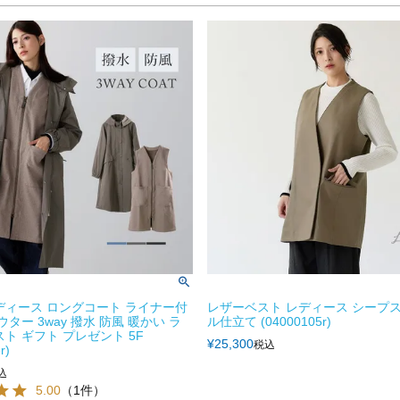
ディース ロングコート ライナー付
レザーベスト レディース シープス
ウター 3way 撥水 防風 暖かい ラ
ル仕立て (04000105r)
スト ギフト プレゼント 5F
¥
25,300
税込
r)
込
5.00
（1件）