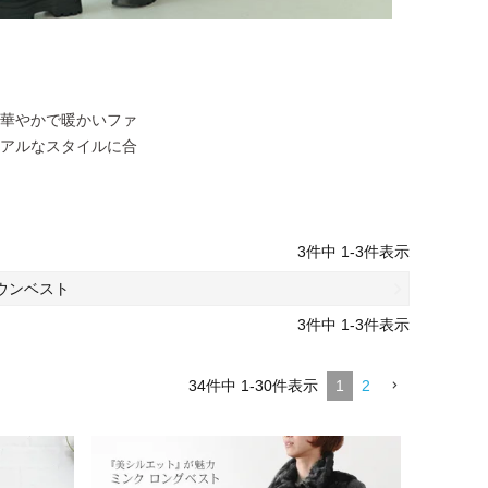
華やかで暖かいファ
アルなスタイルに合
3
件中
1
-
3
件表示
ウンベスト
3
件中
1
-
3
件表示
34
件中
1
-
30
件表示
1
2