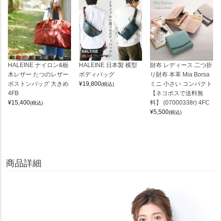
HALEINE ナイロン&栃
HALEINE 日本製 横型
財布 レディース 二つ折
木レザー たつのレザー
ボディバッグ
り財布 本革 Mia Borsa
ボストンバッグ 大きめ
¥
19,800
ミニ 小さい コンパクト
(税込)
4FB
【ネコポスで送料無
¥
15,400
料】 (07000338r) 4FC
(税込)
¥
5,500
(税込)
商品詳細