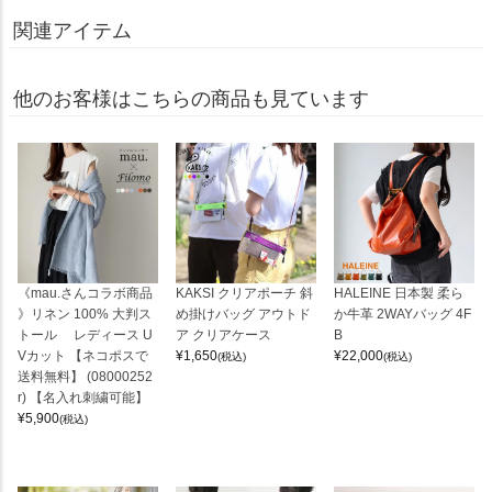
関連アイテム
他のお客様はこちらの商品も見ています
《mau.さんコラボ商品
KAKSI クリアポーチ 斜
HALEINE 日本製 柔ら
》リネン 100% 大判ス
め掛けバッグ アウトド
か牛革 2WAYバッグ 4F
トール レディース U
ア クリアケース
B
Vカット 【ネコポスで
¥
1,650
¥
22,000
(税込)
(税込)
送料無料】 (08000252
r) 【名入れ刺繍可能】
¥
5,900
(税込)