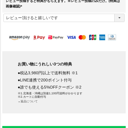
レビュー投稿すると特典がもらえます。※レビュー投稿のみだけ。(特典は
画像確認)
(
必
須
)
お買い物にうれしい3つの特典
●税込3,980円以上で送料無料 ※1
●LINE連携で200ポイント付与
●誰でも使える5%OFFクーポン ※2
※1.北海道・沖縄は別途1,100円送料がかかります
※2.カートに自動付与
→返品について