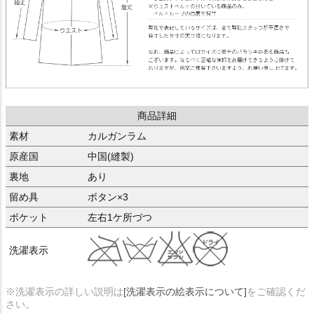
商品詳細
素材
カルガンラム
原産国
中国(縫製)
裏地
あり
留め具
ボタン×3
ポケット
左右1ケ所づつ
洗濯表示
※洗濯表示の詳しい説明は
[洗濯表示の絵表示について]
をご確認くだ
さい。