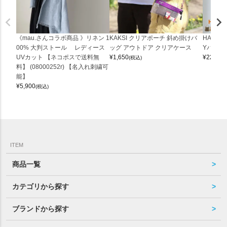
《mau.さんコラボ商品 》リネン 1
KAKSI クリアポーチ 斜め掛けバ
HALEI
00% 大判ストール レディース
ッグ アウトドア クリアケース
Yバッグ 
UVカット 【ネコポスで送料無
¥
1,650
¥
22,000
(税込)
料】 (08000252r) 【名入れ刺繍可
能】
¥
5,900
(税込)
ITEM
商品一覧
カテゴリから探す
ブランドから探す