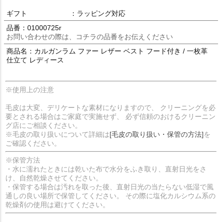
ギフト
：ラッピング対応
品番：01000725r
お問い合わせの際は、コチラの品番をお伝えください
商品名：カルガンラム ファー レザー ベスト フード付き / 一枚革
仕立て レディース
※使用上の注意
毛皮は大変、デリケートな素材になりますので、 クリーニングを必
要とされる場合はご家庭で実施せず、 必ず信頼のおけるクリーニン
グ店にご相談ください。
※毛皮の取り扱いについて詳細は
[毛皮の取り扱い・保管の方法]
を
ご確認ください。
※保管方法
・水に濡れたときには乾いた布で水分をふき取り、直射日光をさ
け、自然乾燥させてください。
・保管する場合は汚れを取った後、直射日光の当たらない低湿で風
通しの良い場所で保管してください。 その際に塩化カルシウム系の
乾燥剤の使用は避けてください。