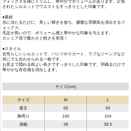
フォックスを縁にトリムし、華やかでボリュームがあります。計算
されたシルエットでウエストもすっきりとした印象です。
●素材
光に当たるたびに、美しい輝きを放ち、優雅な雰囲気を演出するフ
ォックス。
毛足が長いので、ボリューム感と華やかな印象を与えます。
カシミア混で暖かさと軽さを実現！
●スタイル
女性らしいシルエットで、パンツやスカート、ラフなジーンズなど
何にでも合わせられる一枚です。
お尻まで隠れる程よい長さですっきりした印象です。羽織るだけで
華やかな存在感を演出します。
サイズ(cm)
サイズ
M
L
着丈
65
65
胸周り
100
104
肩幅
38
38.5