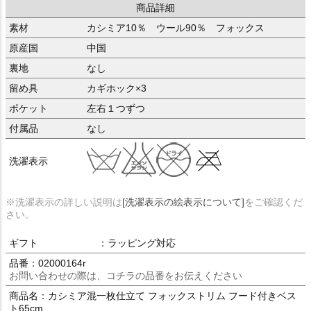
商品詳細
素材
カシミア10％ ウール90％ フォックス
原産国
中国
裏地
なし
留め具
カギホック×3
ポケット
左右１つずつ
付属品
なし
洗濯表示
※洗濯表示の詳しい説明は
[洗濯表示の絵表示について]
をご確認くだ
さい。
ギフト
：ラッピング対応
品番：02000164r
お問い合わせの際は、コチラの品番をお伝えください
商品名：カシミア混一枚仕立て フォックストリム フード付きベス
ト65cm