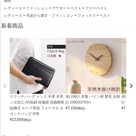
item
レディース
ファッション
アウター
ベスト
ファーベスト
レディース
毛皮から探す・ファッション
フォックス
ベスト
新着商品
クラッチバッグ メンズ 牛革 本革
掛け時計 木製 パイン材 静音 丸時
掛け時計
シボ加工 A5収納 祝儀袋 冠婚葬祭
計 (09000765r)
計 (0900
結婚式 ループ革紐 フォーマル セ
¥
7,150
¥
7,150
(税込)
(
カンドバッグ 4FB
¥
12,650
(税込)