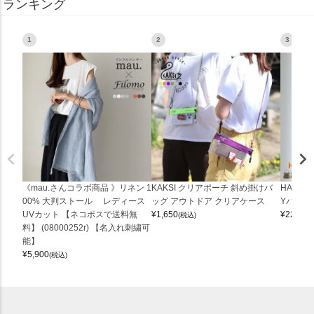
ランキング
1
2
3
《mau.さんコラボ商品 》リネン 1
KAKSI クリアポーチ 斜め掛けバ
HALEI
00% 大判ストール レディース
ッグ アウトドア クリアケース
Yバッグ 
UVカット 【ネコポスで送料無
¥
1,650
¥
22,000
(税込)
料】 (08000252r) 【名入れ刺繍可
能】
¥
5,900
(税込)