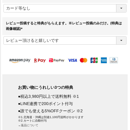
(
必
須
)
レビュー投稿すると特典がもらえます。※レビュー投稿のみだけ。(特典は
画像確認)
(
必
須
)
お買い物にうれしい3つの特典
●税込3,980円以上で送料無料 ※1
●LINE連携で200ポイント付与
●誰でも使える5%OFFクーポン ※2
※1.北海道・沖縄は別途1,100円送料がかかります
※2.カートに自動付与
→返品について