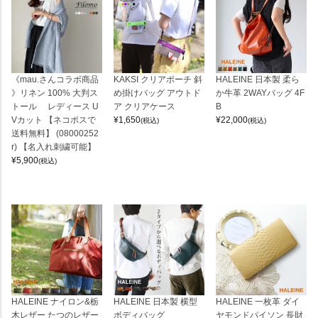
《mau.さんコラボ商品
KAKSI クリアポーチ 斜
HALEINE 日本製 柔ら
》リネン 100% 大判ス
め掛けバッグ アウトド
か牛革 2WAYバッグ 4F
トール レディース U
ア クリアケース
B
Vカット 【ネコポスで
¥
1,650
¥
22,000
(税込)
(税込)
送料無料】 (08000252
r) 【名入れ刺繍可能】
¥
5,900
(税込)
HALEINE ナイロン&栃
HALEINE 日本製 横型
HALEINE 一枚革 ダイ
木レザー たつのレザー
ボディバッグ
ヤモンドパイソン 長財