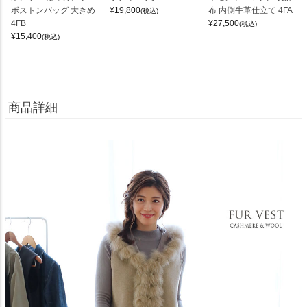
ボストンバッグ 大きめ
¥
19,800
布 内側牛革仕立て 4FA
(税込)
4FB
¥
27,500
(税込)
¥
15,400
(税込)
商品詳細