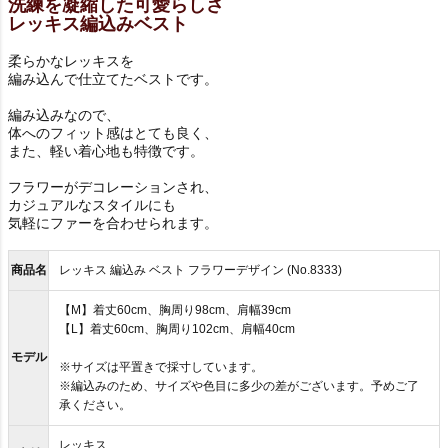
洗練を凝縮した可愛らしさ
レッキス編込みベスト
柔らかなレッキスを
編み込んで仕立てたベストです。
編み込みなので、
体へのフィット感はとても良く、
また、軽い着心地も特徴です。
フラワーがデコレーションされ、
カジュアルなスタイルにも
気軽にファーを合わせられます。
商品名
レッキス 編込み ベスト フラワーデザイン (No.8333)
【M】着丈60cm、胸周り98cm、肩幅39cm
【L】着丈60cm、胸周り102cm、肩幅40cm
モデル
※サイズは平置きで採寸しています。
※編込みのため、サイズや色目に多少の差がございます。予めご了
承ください。
レッキス