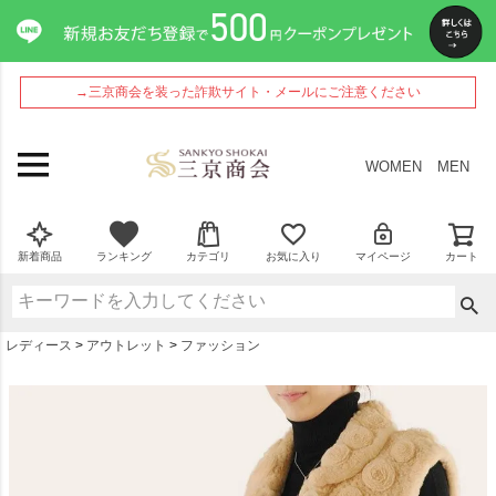
ペー
ジト
ップ
へ
→三京商会を装った詐欺サイト・メールにご注意ください
WOMEN
MEN
新着商品
ランキング
カテゴリ
お気に入り
マイページ
カート
レディース
アウトレット
ファッション