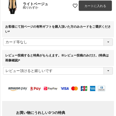
ライトベージュ
カートに入れる
残りわずか
お客様にて別ページの有料ギフトを購入頂いた方のみカードをご選択くださ
い
(
必
須
)
レビュー投稿すると特典がもらえます。※レビュー投稿のみだけ。(特典は
画像確認)
(
必
須
)
お買い物にうれしい3つの特典