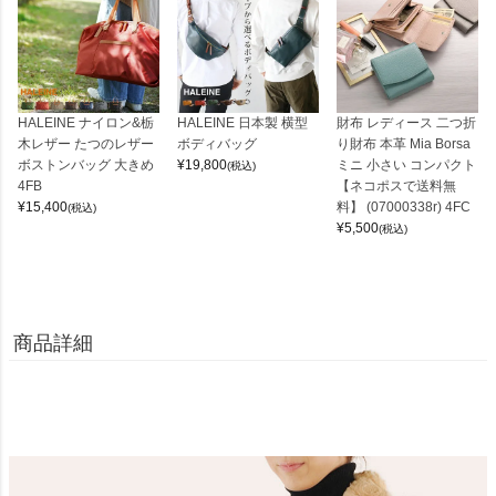
HALEINE ナイロン&栃
HALEINE 日本製 横型
財布 レディース 二つ折
木レザー たつのレザー
ボディバッグ
り財布 本革 Mia Borsa
ボストンバッグ 大きめ
¥
19,800
ミニ 小さい コンパクト
(税込)
4FB
【ネコポスで送料無
¥
15,400
料】 (07000338r) 4FC
(税込)
¥
5,500
(税込)
商品詳細