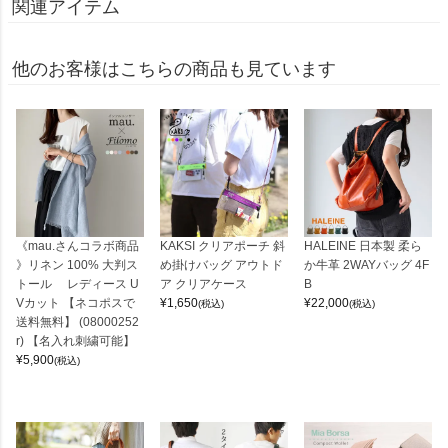
関連アイテム
他のお客様はこちらの商品も見ています
《mau.さんコラボ商品
KAKSI クリアポーチ 斜
HALEINE 日本製 柔ら
》リネン 100% 大判ス
め掛けバッグ アウトド
か牛革 2WAYバッグ 4F
トール レディース U
ア クリアケース
B
Vカット 【ネコポスで
¥
1,650
¥
22,000
(税込)
(税込)
送料無料】 (08000252
r) 【名入れ刺繍可能】
¥
5,900
(税込)