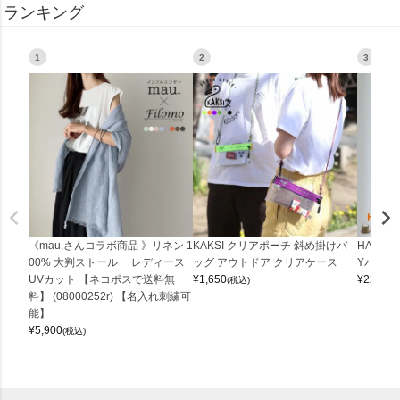
ランキング
1
2
3
《mau.さんコラボ商品 》リネン 1
KAKSI クリアポーチ 斜め掛けバ
HALEI
00% 大判ストール レディース
ッグ アウトドア クリアケース
Yバッグ 
UVカット 【ネコポスで送料無
¥
1,650
¥
22,000
(税込)
料】 (08000252r) 【名入れ刺繍可
能】
¥
5,900
(税込)