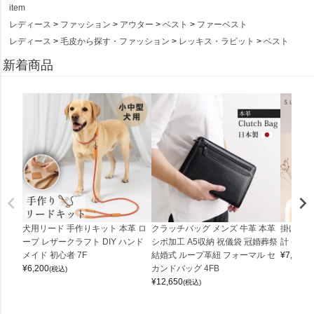
item
レディース
ファッション
アウター
ベスト
ファーベスト
レディース
毛皮から探す・ファッション
レッキス・ラビット
ベスト
新着商品
犬用リード 手作りキット 本革 ロ
クラッチバッグ メンズ 牛革 本革
掛け時計
ープ レザークラフト DIY ハンド
シボ加工 A5収納 祝儀袋 冠婚葬祭
計 (0900
メイド 初心者 7F
結婚式 ループ革紐 フォーマル セ
¥
7,150
(
¥
6,200
カンドバッグ 4FB
(税込)
¥
12,650
(税込)