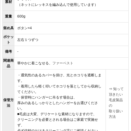
素材
（ネットにレッキスを編み込んで使用しています）
重量
600g
留め具
ボタン×4
ポケッ
左右１つずつ
ト
備考
-
関連商
華やかに着こなせる、
ファーベスト
品
・通気性のあるカバーを掛け、光とホコリを遮断しま
す。
・着用したら軽く叩いてホコリを落としてから収納し
⇒
知って
てください。
頂きたい
・保管時にハンガーに吊るす場合は、
保管方
毛皮製品
厚みのあるしっかりとしたハンガーをお選びくださ
法
の
い。
取り扱い
■毛皮は大変、デリケートな素材になりますので、
方法
クリーニングを必要とされる場合はご家庭で実施せ
ず、
必ず信頼のおけるクリーニング店にご相談ください。