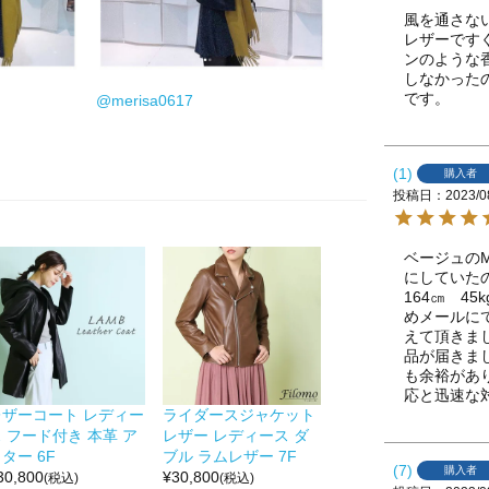
風を通さな
レザーです
ンのような
しなかった
です。
@merisa0617
1
購入者
投稿日
2023/0
ベージュの
にしていた
164㎝　4
めメールに
えて頂きま
品が届きま
も余裕があ
応と迅速な
レザーコート レディー
ライダースジャケット
 フード付き 本革 ア
レザー レディース ダ
ター 6F
ブル ラムレザー 7F
7
購入者
30,800
¥
30,800
(税込)
(税込)