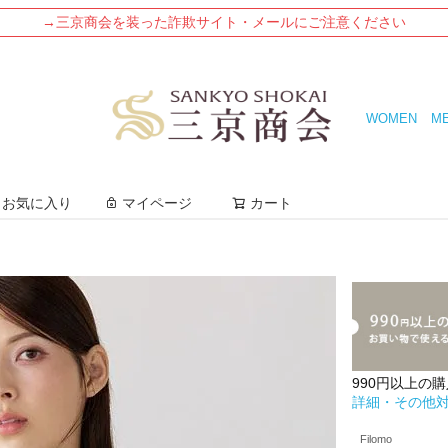
→三京商会を装った詐欺サイト・メールにご注意ください
WOMEN
M
検索
お気に入り
マイページ
カート
990円以上の
詳細・その他
Filomo