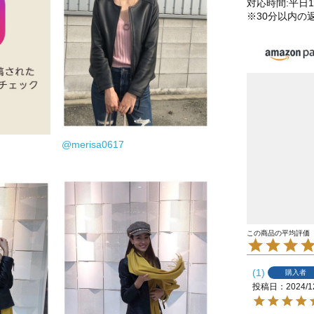
対応時間:平日10
※30分以内の
@merisa0617
1
購入者
投稿日
2024/1