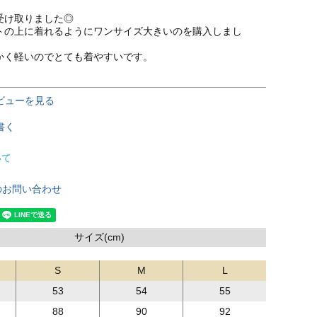
け取りました◎

トの上に着れるようにワンサイズ大きいのを購入しまし
ビューを見る
書く
いて
のお問い合わせ
サイズ(cm)
S
M
L
53
54
55
88
90
92