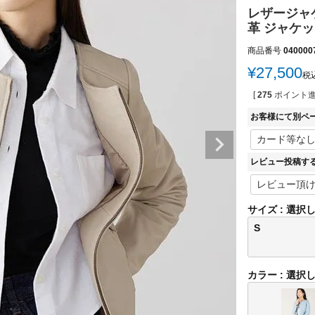
レザージャケ
革 ジャケット 
商品番号
040000
¥
27,500
税
[
275
ポイント進
お客様にて別ペ
レビュー投稿す
サイズ
選択
S
カラー
選択