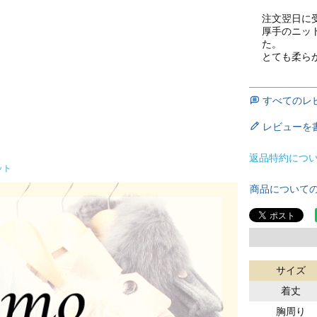
注文翌日に受
厚手のニッ
た。

すべてのレ
レビューを
返品特約につ
ット
商品について
サイズ
着丈
胸周り