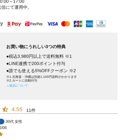
:00～17:00
返信にて運用中。
お買い物にうれしい3つの特典
●税込3,980円以上で送料無料 ※1
●LINE連携で200ポイント付与
●誰でも使える5%OFFクーポン ※2
※1.北海道・沖縄は別途1,100円送料がかかります
※2.カートに自動付与
→返品について
4.55
11
30代
女性
2/06