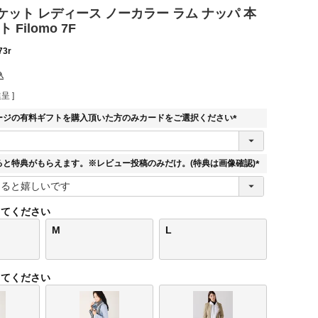
ット レディース ノーカラー ラム ナッパ 本
Filomo 7F
73r
込
呈 ]
ージの有料ギフトを購入頂いた方のみカードをご選択ください
(
必
須
ると特典がもらえます。※レビュー投稿のみだけ。(特典は画像確認)
)
(
必
須
してください
)
M
L
してください