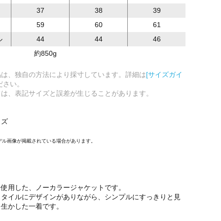
37
38
39
59
60
61
ル
44
44
46
約850g
品は、独自の方法により採寸しています。詳細は
[サイズガイ
ださい。
ては、表記サイズと誤差が生じることがあります。
イズ
デル画像が掲載されている場合があります。
を使用した、ノーカラージャケットです。
スタイルにデザインがありながら、シンプルにすっきりと見
を生かした一着です。