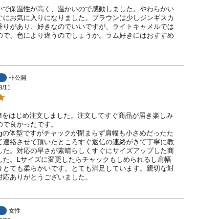
いで保温性が高く、温かいので感動しました。やわらかい
ぐにお気に入りになりました。ブラウンは少しジンギスカ
香りがあり、好きなのでいいですが、ライトキャメルでは
ので、色により違うのでしょうか。ラム好きにはおすすめ
非公開
8/11
Mをはじめ注文しました。注文してすぐ商品が届き楽しみ
ので良かったです。

5kgの体型ですがチャックが閉まらず肩幅も小さめだったた
て連絡させて頂いたところすぐ返信の連絡がきて丁寧に教
した。対応の早さが素晴らしくすぐにサイズアップした商
した。Lサイズに変更したらチャックもしめられるし肩幅
りとても柔らかいです。とても満足しています。親切な対
対応ありがとうございました。
女性