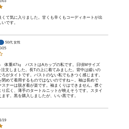
2/03
良くて気に入りました。甘くも辛くもコーディネートが出
しいです。
50代
女性
0/25
㎝　体重47㎏　バストはAカップの私です。日頃Mサイズ
を注文しました。長Tの上に着てみました。背中は緩いの
ごろがタイトです。バストのない私でもきつく感じます。
を閉めて着用するものではないのですね～。袖は長めで
ァスナーは脱ぎ着が楽です。袖まくりはできません。襟ぐ
より広く、薄手のタートルニットが映えそうです。スタイ
えます。黒を購入しましたが、いい黒です。　
1/19