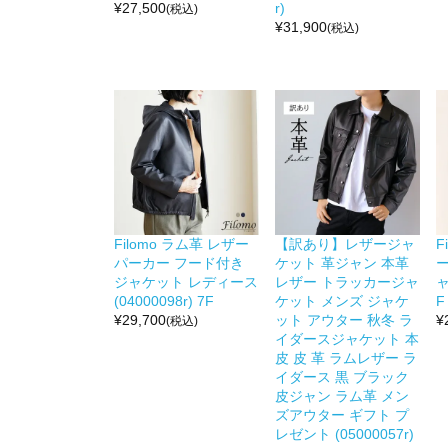
¥
27,500
r)
(税込)
¥
31,900
(税込)
Filomo ラム革 レザー
【訳あり】レザージャ
F
パーカー フード付き
ケット 革ジャン 本革
ジャケット レディース
レザー トラッカージャ
ャ
(04000098r) 7F
ケット メンズ ジャケ
F
¥
29,700
ット アウター 秋冬 ラ
¥
(税込)
イダースジャケット 本
皮 皮 革 ラムレザー ラ
イダース 黒 ブラック
皮ジャン ラム革 メン
ズアウター ギフト プ
レゼント (05000057r)