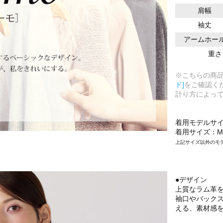
肩幅
袖丈
アームホー
重さ
※こちらの商
ド]
をご確認く
計り方によっ
着用モデルサ
着用サイズ：M
上記サイズ以外のモ
●デザイン
上質なラム革
袖口やバック
える、素材感