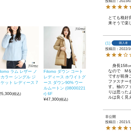
投稿日
2023/0
とても格好
来そうで楽
1
購入者
投稿日
2022/1
　身長158
なので　M
ilomo ラム レザー ノ
Filomo ダウン コート
ですが前身
ーカラー シングル ジ
レディース ホワイトグ
ファスナー
ケット レディース 7
ース ダウン90% ウー
す。袖のフ
ルムートン (08000221
りは思った
25,300
r) 6F
(税込)
ルは良く見
¥
47,300
(税込)
非公開
投稿日
2021/1