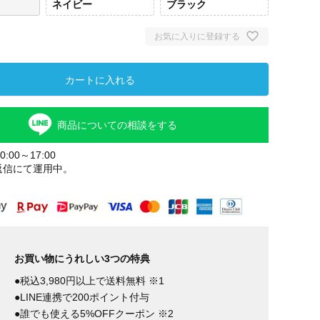
ネイビー
ブラック
お気に入りに登録する
カートに入れる
商品についての相談をする
:00～17:00
返信にて運用中。
ベージュ
ネイビー
ブラ
お買い物にうれしい3つの特典
●税込3,980円以上で送料無料 ※1
●LINE連携で200ポイント付与
●誰でも使える5%OFFクーポン ※2