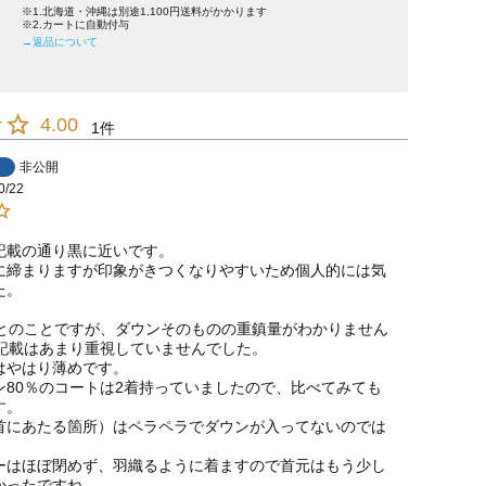
※1.北海道・沖縄は別途1,100円送料がかかります
※2.カートに自動付与
→返品について
4.00
1
非公開
0/22
記載の通り黒に近いです。

に締まりますが印象がきつくなりやすいため個人的には気
。

％とのことですが、ダウンそのものの重鎮量がわかりません
記載はあまり重視していませんでした。

はやはり薄めです。

ン80％のコートは2着持っていましたので、比べてみても
。

首にあたる箇所）はペラペラでダウンが入ってないのでは


ーはほぼ閉めず、羽織るように着ますので首元はもう少し
ったですね。
