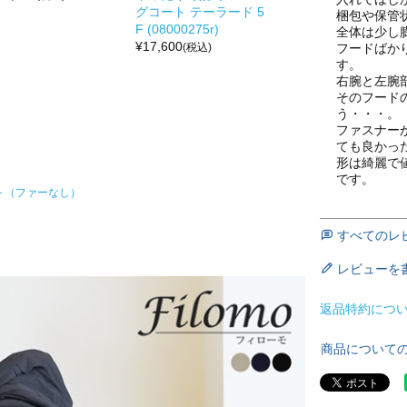
グコート テーラード 5
梱包や保管
F (08000275r)
全体は少し
¥
17,600
(税込)
フードばか
す。

右腕と左腕
そのフード
う・・・。

ファスナー
ても良かっ
形は綺麗で
です。
ト（ファーなし）
すべてのレ
レビューを
返品特約につ
商品について