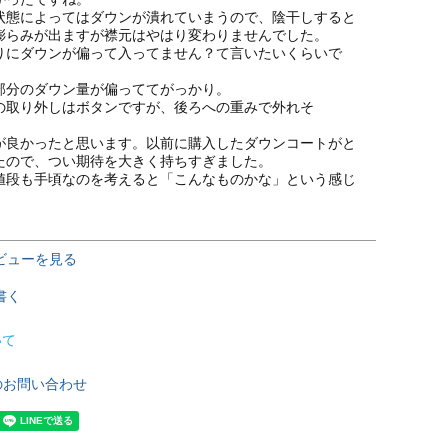
状態によってはダウンが潰れていまうので、陰干しすると
膨らみが出ますが襟元はやはり変わりませんでした。

りにダウンが偏って入ってません？て言いたいくらいで
部分のダウン量が偏っててがっかり。

の取り外しはボタンですが、後ろへの重みで外れそ
が良かったと思います。以前に購入したダウンコートがと
たので、つい期待を大きく持ちすぎました。

値段も手頃なのを考えると「こんなものかな」という感じ
ビューを見る
書く
いて
のお問い合わせ