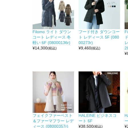
Filomo ライト ダウン
フード付き ダウンコー
F
コート レディース 冬
ト レディース 5F (080
軽い 6F (08000136r)
00273r)
レ
¥
14,300
¥
9,460
2
(税込)
(税込)
¥
フェイクファーベスト
HALEINE ビジネスコ
H
＆ファーマフラー レデ
ート 6F
ー
ィース (08000357r)
¥
38,500
¥
(税込)