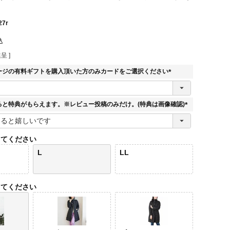
27r
込
呈 ]
ージの有料ギフトを購入頂いた方のみカードをご選択ください
(
必
須
ると特典がもらえます。※レビュー投稿のみだけ。(特典は画像確認)
)
(
必
須
してください
)
L
LL
してください