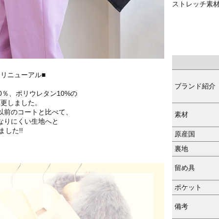
ストレッチ素
リニューアル■
ブランド紹介
0％、ポリウレタン10%の
変更しました。
以前のコートと比べて、
素材
なりにくい生地へと
した!!
原産国
裏地
留め具
ポケット
備考