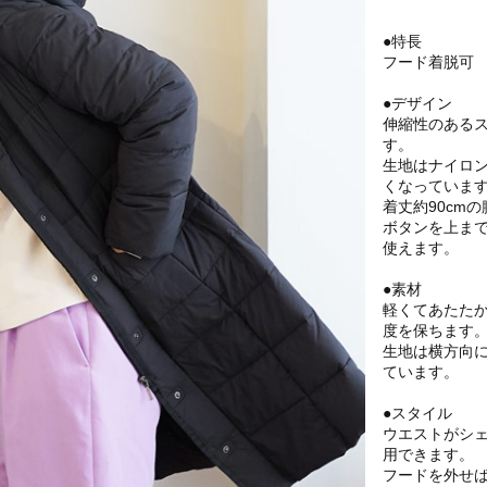
●特長
フード着脱可
●デザイン
伸縮性のある
す。
生地はナイロン
くなっていま
着丈約90cm
ボタンを上ま
使えます。
●素材
軽くてあたたか
度を保ちます
生地は横方向
ています。
●スタイル
ウエストがシ
用できます。
フードを外せ