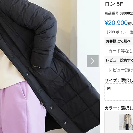
ロン 5F
商品番号
080001
¥
20,900
税
[
209
ポイント進
お客様にて別ペ
レビュー投稿す
サイズ
選択
M
カラー
選択