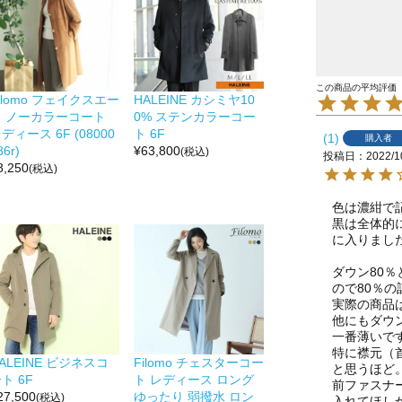
ilomo フェイクスエー
HALEINE カシミヤ10
ド ノーカラーコート
0% ステンカラーコー
ディース 6F (08000
ト 6F
1
購入者
86r)
¥
63,800
(税込)
投稿日
2022/1
8,250
(税込)
色は濃紺で
黒は全体的
に入りました
ダウン80
ので80％の
実際の商品
他にもダウ
一番薄いです
特に襟元（
ALEINE ビジネスコ
Filomo チェスターコー
と思うほど。
ト 6F
ト レディース ロング
前ファスナ
27,500
ゆったり 弱撥水 ロン
(税込)
入れてほしか