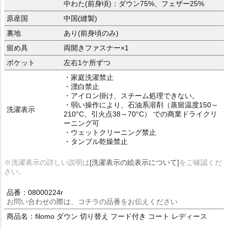
中わた(前身頃)：ダウン75%、フェザー25%
原産国
中国(縫製)
裏地
あり(前身頃のみ)
留め具
両開きファスナー×1
ポケット
左右1ケ所ずつ
・家庭洗濯禁止
・漂白禁止
・アイロン掛け、スチーム処理できない。
・弱い操作により、石油系溶剤（蒸留温度150～
洗濯表示
210°C、引火点38～70°C） での商業ドライクリ
ーニング可
・ウェットクリーニング禁止
・タンブル乾燥禁止
※洗濯表示の詳しい説明は
[洗濯表示の絵表示について]
をご確認くだ
さい。
品番：08000224r
お問い合わせの際は、コチラの品番をお伝えください
商品名：filomo ダウン 切り替え フード付き コート レディース