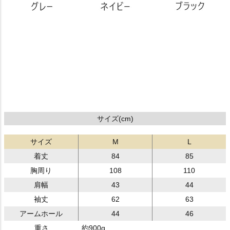
サイズ(cm)
サイズ
M
L
着丈
84
85
胸周り
108
110
肩幅
43
44
袖丈
62
63
アームホール
44
46
重さ
約900g