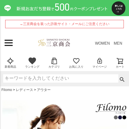
ペー
ジト
ップ
へ
→三京商会を装った詐欺サイト・メールにご注意ください
WOMEN
MEN
新着商品
ランキング
カテゴリ
お気に入り
マイページ
カート
Filomo
レディース
アウター