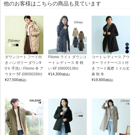
他のお客様はこちらの商品も見ています
ダウンコート フード付
Filomo ライト ダウンコ
コート レディース アウ
き ハンガリー ダウン9
ート レディース 冬 軽
ター ライナーベスト付
0％ 手洗い Filomo 冬 ア
い 6F (08000136r)
き フード風襟 ミドル丈
ウター 5F (08000266r)
¥
14,300
春 秋 冬
(税込)
¥
27,500
¥
19,800
(税込)
(税込)