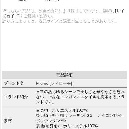
※こちらの商品は、独自の方法により採寸しています。詳細は
[サイ
ズガイド]
をご確認ください。
計り方によっては、表記サイズと誤差が生じることがあります。
商品詳細
ブランド名
Filomo [フィローモ]
日常のあらゆるシーンで美しさと華やかさを忘れ
ブランド紹介
ない、上品なエレガンススタイルを提案するブラ
ンドです。
前身頃：ポリエステル100%
後身頃・袖・襟：レーヨン80％、ナイロン13%、
素材
ポリウレタン7%
裏地(前身頃)：ポリエステル100%