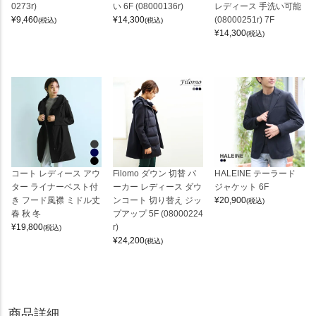
0273r)
い 6F (08000136r)
レディース 手洗い可能
¥
9,460
¥
14,300
(08000251r) 7F
(税込)
(税込)
¥
14,300
(税込)
コート レディース アウ
Filomo ダウン 切替 パ
HALEINE テーラード
ター ライナーベスト付
ーカー レディース ダウ
ジャケット 6F
き フード風襟 ミドル丈
ンコート 切り替え ジッ
¥
20,900
(税込)
春 秋 冬
プアップ 5F (08000224
¥
19,800
r)
(税込)
¥
24,200
(税込)
商品詳細