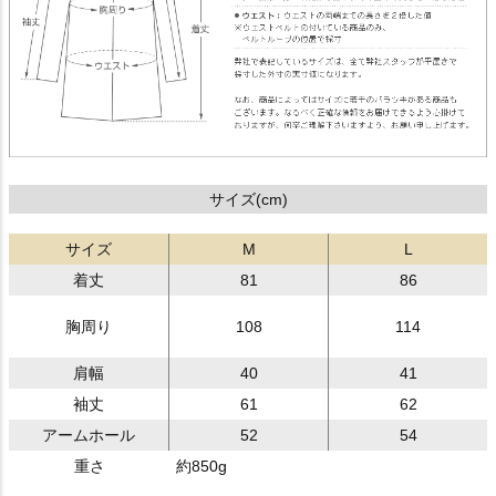
サイズ(cm)
サイズ
M
L
着丈
81
86
胸周り
108
114
肩幅
40
41
袖丈
61
62
アームホール
52
54
重さ
約850g