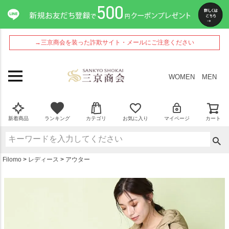
ペー
ジト
ップ
へ
→三京商会を装った詐欺サイト・メールにご注意ください
WOMEN
MEN
新着商品
ランキング
カテゴリ
お気に入り
マイページ
カート
Filomo
レディース
アウター