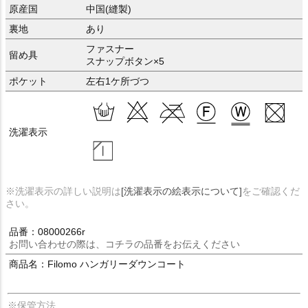
原産国
中国(縫製)
裏地
あり
ファスナー
留め具
スナップボタン×5
ポケット
左右1ケ所づつ
洗濯表示
※洗濯表示の詳しい説明は
[洗濯表示の絵表示について]
をご確認くだ
さい。
品番：08000266r
お問い合わせの際は、コチラの品番をお伝えください
商品名：Filomo ハンガリーダウンコート
※保管方法