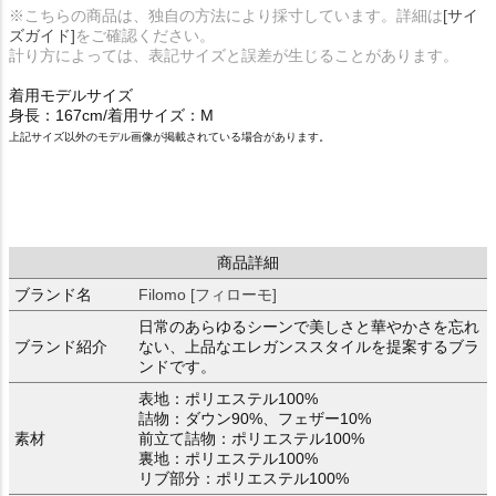
※こちらの商品は、独自の方法により採寸しています。詳細は
[サイ
ズガイド]
をご確認ください。
計り方によっては、表記サイズと誤差が生じることがあります。
着用モデルサイズ
身長：167cm/着用サイズ：M
上記サイズ以外のモデル画像が掲載されている場合があります。
商品詳細
ブランド名
Filomo [フィローモ]
日常のあらゆるシーンで美しさと華やかさを忘れ
ブランド紹介
ない、上品なエレガンススタイルを提案するブラ
ンドです。
表地：ポリエステル100%
詰物：ダウン90%、フェザー10%
素材
前立て詰物：ポリエステル100%
裏地：ポリエステル100%
リブ部分：ポリエステル100%