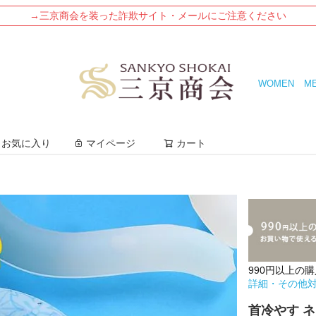
→三京商会を装った詐欺サイト・メールにご注意ください
WOMEN
M
検索
お気に入り
マイページ
カート
990円以上の
詳細・その他
首冷やす 