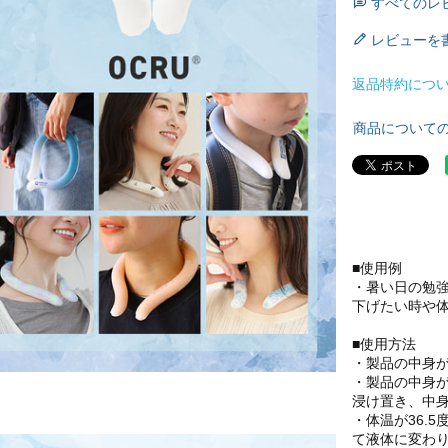
すべてのレ
レビューを
返品特約につ
商品について
■使用例
・暑い日の勉
下げたい時や
■使用方法
・製品の中身
・製品の中身が
浸け置き、中
・体温が36.
て液体に変わ