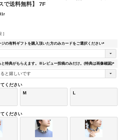
スで送料無料】 7F
31r
 ]
ージの有料ギフトを購入頂いた方のみカードをご選択ください
(
必
須
ると特典がもらえます。※レビュー投稿のみだけ。(特典は画像確認)
)
(
必
須
してください
)
M
L
してください