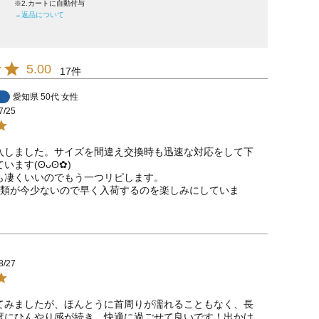
※2.カートに自動付与
→返品について
5.00
17
愛知県
50代
女性
7/25
入しました。サイズを間違え交換時も迅速な対応をして下
(⁠ʘ⁠ᴗ⁠ʘ⁠✿⁠)

も凄くいいのでもう一つリピします。

種類が今少ないので早く入荷するのを楽しみにしていま
8/27
てみましたが、ほんとうに首周りが濡れることもなく、長
度にひんやり感が続き、快適に過ごせて良いです！出かけ