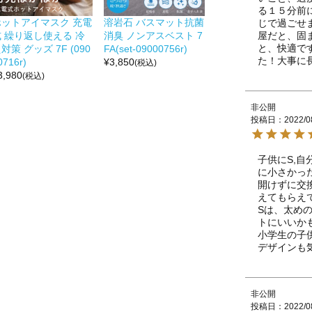
る１５分前
ホットアイマスク 充電
溶岩石 バスマット抗菌
じで過ごせ
屋だと、固
式 繰り返し使える 冷
消臭 ノンアスベスト 7
と、快適で
対策 グッズ 7F (090
FA(set-09000756r)
た！大事に
0716r)
¥
3,850
(税込)
3,980
(税込)
非公開
投稿日
2022/0
子供にS,自
に小さかっ
開けずに交
えてもらえて
Sは、太め
トにいいかも
小学生の子
デザインも
非公開
投稿日
2022/0