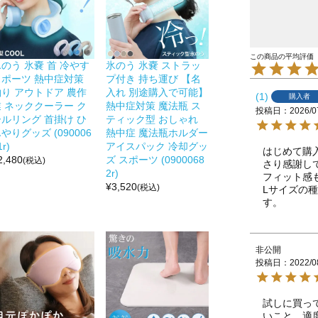
のう 氷嚢 首 冷やす
氷のう 氷嚢 ストラッ
スポーツ 熱中症対策
プ付き 持ち運び 【名
釣り アウトドア 農作
入れ 別途購入で可能】
1
購入者
業 ネッククーラー ク
熱中症対策 魔法瓶 ス
投稿日
2026/0
ールリング 首掛け ひ
ティック型 おしゃれ
やりグッズ (090006
熱中症 魔法瓶ホルダー
1r)
アイスパック 冷却グッ
はじめて購
2,480
ズ スポーツ (0900068
(税込)
さり感謝しています
2r)
フィット感
¥
3,520
(税込)
Lサイズの
す。
非公開
投稿日
2022/0
試しに買っ
いこと、適