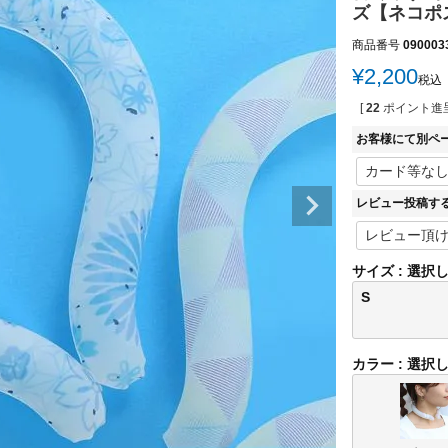
ズ【ネコポ
商品番号
090003
¥
2,200
税込
[
22
ポイント進呈
お客様にて別ペ
レビュー投稿す
サイズ
選択
S
カラー
選択