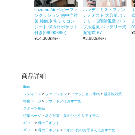
suzumu Air ベビーファ
ハンディミストファン
ンクッション 熱中症対
ナノミスト 大容量バッ
策 接触冷感 シリコン
テリー 5段階風量 パワ
え
シート 保冷材ポケット
フル送風 バッテリー式
0
付き(09000685r)
充電式 B7
¥
¥
14,300
¥
3,980
(税込)
(税込)
商品詳細
item
レディース
ファッション
ファッション小物
紫外線対策
特集ページ
アウトドアにおすすめ
スポーツ用品
特集ページ
暑さ対策～夏のひんやりアイテム～
ギフト
母の日ギフト
ギフト
母の日ギフト
50代60代のお母さんにおすすめ