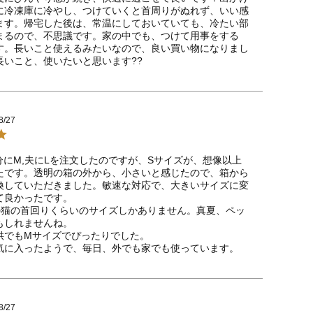
に冷凍庫に冷やし、つけていくと首周りがぬれず、いい感
ます。帰宅した後は、常温にしておいていても、冷たい部
まるので、不思議です。家の中でも、つけて用事をする
す。長いこと使えるみたいなので、良い買い物になりまし
長いこと、使いたいと思います??
8/27
分にM,夫にLを注文したのですが、Sサイズが、想像以上
たです。透明の箱の外から、小さいと感じたので、箱から
換していただきました。敏速な対応で、大きいサイズに変
良かったです。

の猫の首回りくらいのサイズしかありません。真夏、ペッ
しれませんね。

供でもMサイズでぴったりでした。

気に入ったようで、毎日、外でも家でも使っています。
8/27