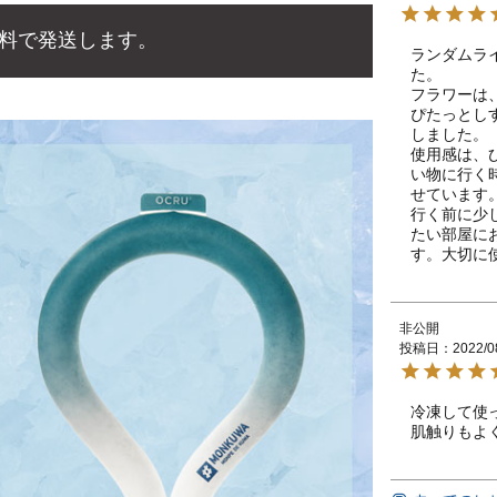
料で発送します。
ランダムラ
た。

フラワーは
ぴたっとし
しました。

使用感は、
い物に行く
せています。
行く前に少
たい部屋に
す。大切に
非公開
投稿日
2022/0
冷凍して使
肌触りもよ