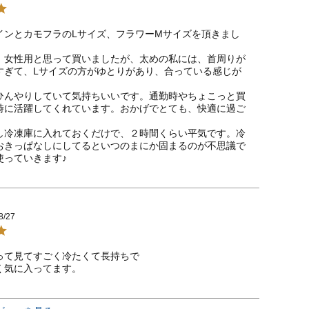
インとカモフラのLサイズ、フラワーMサイズを頂きまし
、女性用と思って買いましたが、太めの私には、首周りが
すぎて、Lサイズの方がゆとりがあり、合っている感じが
ひんやりしていて気持ちいいです。通勤時やちょこっと買
時に活躍してくれています。おかげでとても、快適に過ご


し冷凍庫に入れておくだけで、２時間くらい平気です。冷
おきっぱなしにしてるといつのまにか固まるのが不思議で
使っていきます♪
8/27
って見てすごく冷たくて長持ちで

く気に入ってます。