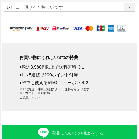
(
必
須
)
お買い物にうれしい3つの特典
●税込3,980円以上で送料無料 ※1
●LINE連携で200ポイント付与
●誰でも使える5%OFFクーポン ※2
※1.北海道・沖縄は別途1,100円送料がかかります
※2.カートに自動付与
→返品について
商品についての相談をする