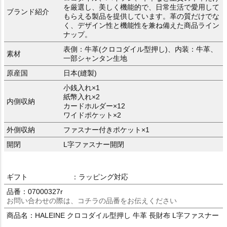
を厳選し、美しく機能的で、日常生活で愛用して
ブランド紹介
もらえる製品を提供しています。革の質だけでな
く、デザイン性と機能性を兼ね備えた商品ライン
ナップ。
表側：牛革(クロコダイル型押し)、内装：牛革、
素材
一部シャンタン生地
原産国
日本(縫製)
小銭入れ×1
紙幣入れ×2
内側収納
カードホルダー×12
ワイドポケット×2
外側収納
ファスナー付きポケット×1
開閉
L字ファスナー開閉
ギフト
：ラッピング対応
品番：07000327r
お問い合わせの際は、コチラの品番をお伝えください
商品名：HALEINE クロコダイル型押し 牛革 長財布 L字ファスナー