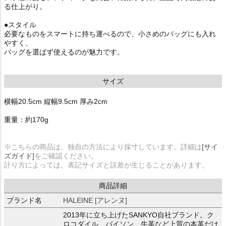
る仕上がり。
●スタイル
必要なものをスマートに持ち運べるので、小さめのバッグにも入れ
やすく、
バッグを選ばず使えるのが魅力です。
サイズ
横幅20.5cm 縦幅9.5cm 厚み2cm
重量：約170g
※こちらの商品は、独自の方法により採寸しています。詳細は
[サイ
ズガイド]
をご確認ください。
計り方によっては、表記サイズと誤差が生じることがあります。
商品詳細
ブランド名
HALEINE [アレンヌ]
2013年に立ち上げたSANKYO自社ブランド。ク
ロコダイル、パイソン、牛革など上質の本革だけ