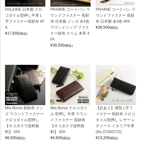
HALEINE 日本製 クロ
PRAIRIE コードバン ラ
PRAIRIE コードバン ラ
コダイル型押し牛革 L
ウンドファスナー 長財
ウンドファスナー 長財
字ファスナー長財布 4F
布 日本製 メンズ 全4色
布 日本製 全4色 4FA
A
ラウンドジップ ファス
¥
38,500
(税込)
¥
17,600
ナー財布 スリム 本革 4
(税込)
FA
¥
38,500
(税込)
Mia Borsa 長財布 メン
Mia Borsa クロコダイ
【訳あり】薄型 L字フ
ズ ラウンドファスナー
ル 型押し 牛革 ラウン
ァスナー 長財布 クロコ
クロコダイル型押し
ドファスナー 長財布
ダイル型押し レザー レ
【ネコポスで送料無
【ネコポスで送料無
ディース イタリア牛革
料】 4FA
料】 4FA
(No.07000723)
¥
6,600
¥
6,600
¥
13,200
(税込)
(税込)
(税込)