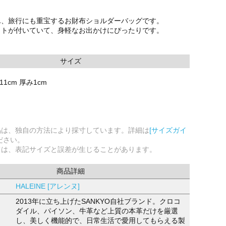
ん、旅行にも重宝するお財布ショルダーバッグです。
ットが付いていて、身軽なお出かけにぴったりです。
サイズ
11cm 厚み1cm
品は、独自の方法により採寸しています。詳細は
[サイズガイ
ださい。
ては、表記サイズと誤差が生じることがあります。
商品詳細
HALEINE [アレンヌ]
2013年に立ち上げたSANKYO自社ブランド。クロコ
ダイル、パイソン、牛革など上質の本革だけを厳選
し、美しく機能的で、日常生活で愛用してもらえる製