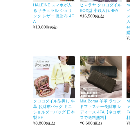
HALEINE スマホが入
ヒマラヤ クロコダイル
m
る ナチュラル シュリ
BOX型 小銭入れ 4FA
ンク レザー 長財布 4F
¥
16,500
(税込)
A
入
¥
19,800
e
(税込)
¥
クロコダイル型押し 牛
Mia Borsa 羊革 ラウン
M
革 お財布バッグ ミニ
ドファスナー長財布 レ
ァ
ショルダーバッグ 日本
ディース 4FA【ネコポ
製 5F
スで送料無料】
¥
8,800
¥
6,600
¥
(税込)
(税込)