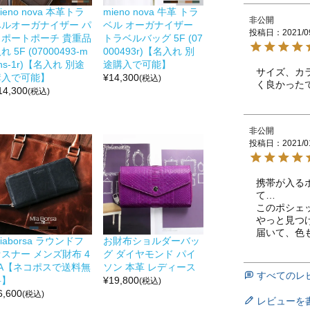
ieno nova 本革トラ
mieno nova 牛革 トラ
非公開
ベルオーガナイザー パ
ベル オーガナイザー
投稿日
2021/0
スポートポーチ 貴重品
トラベルバッグ 5F (07
れ 5F (07000493-m
000493r)【名入れ 別
ns-1r)【名入れ 別途
途購入で可能】
サイズ、カ
購入で可能】
¥
14,300
(税込)
く良かった
14,300
(税込)
非公開
投稿日
2021/0
携帯が入る
て…

このポシェ
やっと見つ
届いて、色
iaborsa ラウンドフ
お財布ショルダーバッ
スナー メンズ財布 4
グ ダイヤモンド パイ
FA【ネコポスで送料無
ソン 本革 レディース
すべてのレ
料】
¥
19,800
(税込)
6,600
(税込)
レビューを