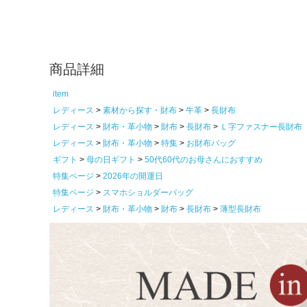
商品詳細
item
レディース
素材から探す・財布
牛革
長財布
レディース
財布・革小物
財布
長財布
Ｌ字ファスナー長財布
レディース
財布・革小物
特集
お財布バッグ
ギフト
母の日ギフト
50代60代のお母さんにおすすめ
特集ページ
2026年の開運日
特集ページ
スマホショルダーバッグ
レディース
財布・革小物
財布
長財布
薄型長財布