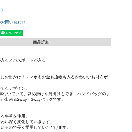
いて
のお問い合わせ
商品詳細
が入る／パスポートが入る
快にお出かけ！スマホもお金も通帳も入るかわいいお財布ポ
持てるデザイン。
2本付いていて、斜め掛けや肩掛けもでき、ハンドバッグのよ
が出来る2way・3wayバッグです。
ある牛革を使用。
味わい深く変化していきます。
ているので長く愛用していただけます。