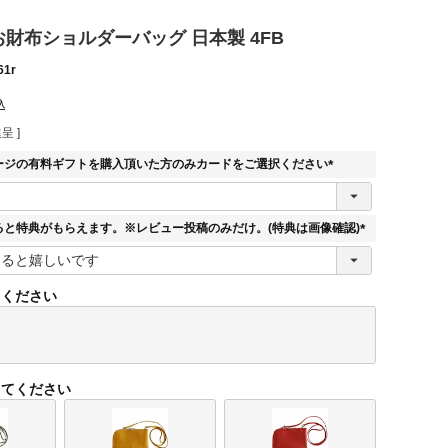
E お財布ショルダーバッグ 日本製 4FB
61r
込
呈 ]
ージの有料ギフトを購入頂いた方のみカードをご選択ください
(
必
須
ると特典がもらえます。※レビュー投稿のみだけ。(特典は画像確認)
)
(
必
須
てください
)
してください