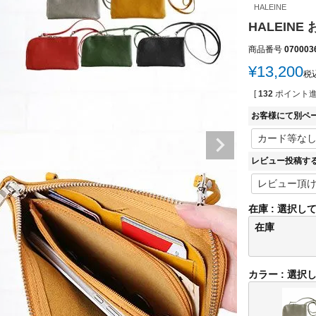
HALEINE
HALEIN
商品番号
070003
¥
13,200
税
[
132
ポイント進
お客様にて別ペ
レビュー投稿す
在庫
選択し
在庫
カラー
選択