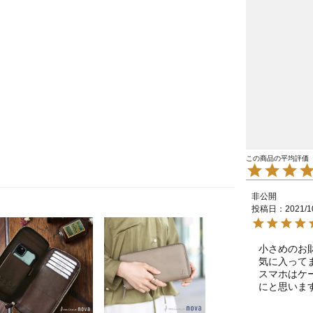
非公開
投稿日
2021/1
小さめのお
気に入ってま
スマホはケ
にと思いま