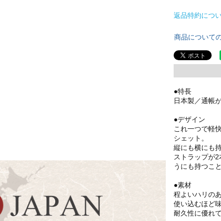
返品特約につ
商品について
●特長
日本製／通帳
●デザイン
これ一つで軽
シェット。
縦にも横にも
ストラップが
うにも持つこと
●素材
程よいハリの
使い込むほど
耐久性に優れ