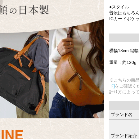
●スタイル
普段はもちろ
ICカードポケ
横幅18cm 縦幅
重量：約120g
※こちらの商
ド]
をご確認く
計り方によっ
ブランド名
ブランド紹介