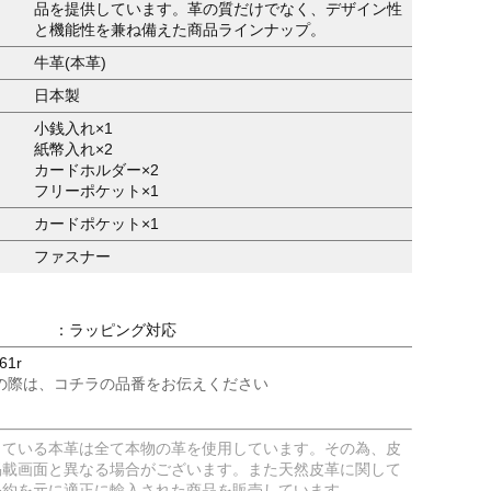
品を提供しています。革の質だけでなく、デザイン性
と機能性を兼ね備えた商品ラインナップ。
牛革(本革)
日本製
小銭入れ×1
紙幣入れ×2
カードホルダー×2
フリーポケット×1
カードポケット×1
ファスナー
：ラッピング対応
61r
の際は、コチラの品番をお伝えください
している本革は全て本物の革を使用しています。その為、皮
掲載画面と異なる場合がございます。また天然皮革に関して
条約を元に適正に輸入された商品を販売しています。