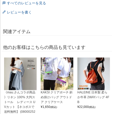
すべてのレビューを見る
レビューを書く
関連アイテム
他のお客様はこちらの商品も見ています
《mau.さんコラボ商品
KAKSI クリアポーチ 斜
HALEINE 日本製 柔ら
》リネン 100% 大判ス
め掛けバッグ アウトド
か牛革 2WAYバッグ 4F
トール レディース U
ア クリアケース
B
Vカット 【ネコポスで
¥
1,650
¥
22,000
(税込)
(税込)
送料無料】 (08000252