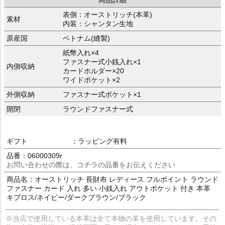
表側：オーストリッチ(本革)
素材
内装：シャンタン生地
原産国
ベトナム(縫製)
紙幣入れ×4
ファスナー式小銭入れ×1
内側収納
カードホルダー×20
ワイドポケット×2
外側収納
ファスナー式ポケット×1
開閉
ラウンドファスナー式
ギフト
：ラッピング有料
品番：06000309r
お問い合わせの際は、コチラの品番をお伝えください
商品名：オーストリッチ 長財布 レディース フルポイント ラウンド
ファスナー カード 入れ 多い 小銭入れ アウトポケット 付き 本革
キプロス/ネイビー/ダークブラウン/ブラック
※当店で使用している本革は全て本物の革を使用しています。その