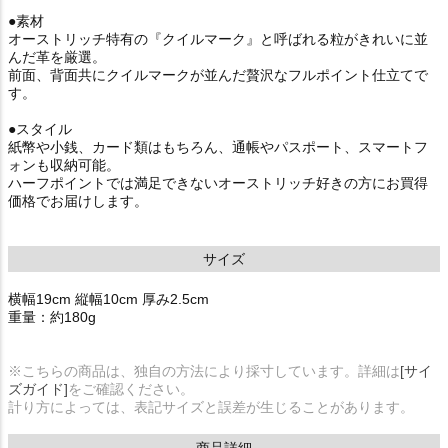
●素材
オーストリッチ特有の『クイルマーク』と呼ばれる粒がきれいに並
んだ革を厳選。
前面、背面共にクイルマークが並んだ贅沢なフルポイント仕立てで
す。
●スタイル
紙幣や小銭、カード類はもちろん、通帳やパスポート、スマートフ
ォンも収納可能。
ハーフポイントでは満足できないオーストリッチ好きの方にお買得
価格でお届けします。
サイズ
横幅19cm 縦幅10cm 厚み2.5cm
重量：約180g
※こちらの商品は、独自の方法により採寸しています。詳細は
[サイ
ズガイド]
をご確認ください。
計り方によっては、表記サイズと誤差が生じることがあります。
商品詳細