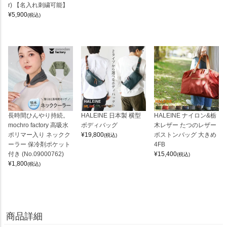
r) 【名入れ刺繍可能】
¥
5,900
(税込)
長時間ひんやり持続。
HALEINE 日本製 横型
HALEINE ナイロン&栃
mochro factory 高吸水
ボディバッグ
木レザー たつのレザー
ポリマー入り ネックク
¥
19,800
ボストンバッグ 大きめ
(税込)
ーラー 保冷剤ポケット
4FB
付き (No.09000762)
¥
15,400
(税込)
¥
1,800
(税込)
商品詳細