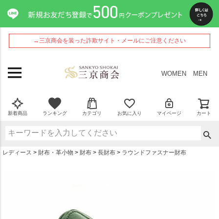
ペー
ジト
ップ
へ
→三京商会を装った詐欺サイト・メールにご注意ください
WOMEN
MEN
新着商品
ランキング
カテゴリ
お気に入り
マイページ
カート
レディース
財布・革小物
財布
長財布
ラウンドファスナー財布