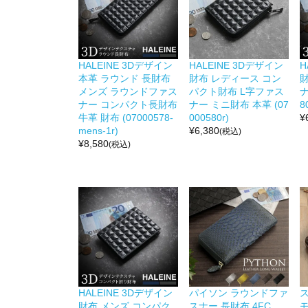
HALEINE 3Dデザイン
HALEINE 3Dデザイン
H
本革 ラウンド 長財布
財布 レディース コン
財
メンズ ラウンドファス
パクト財布 L字ファス
ナ
ナー コンパクト長財布
ナー ミニ財布 本革 (07
8
牛革 財布 (07000578-
000580r)
¥
mens-1r)
¥
6,380
(税込)
¥
8,580
(税込)
HALEINE 3Dデザイン
パイソン ラウンドファ
財布 メンズ コンパク
スナー 長財布 4FC