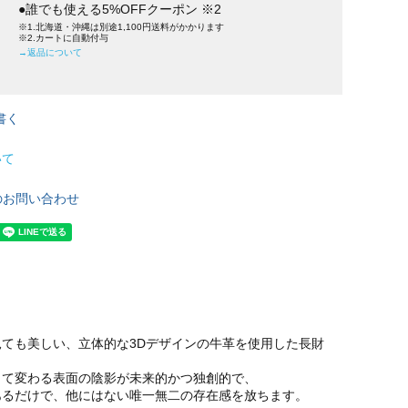
●誰でも使える5%OFFクーポン ※2
※1.北海道・沖縄は別途1,100円送料がかかります
※2.カートに自動付与
→返品について
書く
いて
のお問い合わせ
ても美しい、立体的な3Dデザインの牛革を使用した長財
って変わる表面の陰影が未来的かつ独創的で、
あるだけで、他にはない唯一無二の存在感を放ちます。