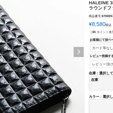
HALEIN
ラウンドファ
商品番号
070005
¥
8,580
税込
[
86
ポイント進呈
お客様にて別ペ
レビュー投稿す
在庫
選択し
在庫
カラー
選択