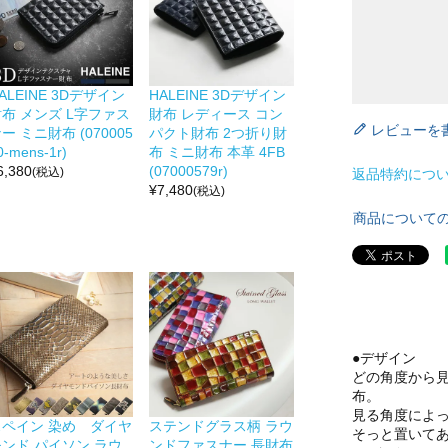
ALEINE 3Dデザイン
HALEINE 3Dデザイン
布 メンズ L字ファス
財布 レディース コン
レビューを
ー ミニ財布 (070005
パクト財布 2つ折り財
0-mens-1r)
布 ミニ財布 本革 4FB
6,380
(07000579r)
(税込)
返品特約につ
¥
7,480
(税込)
商品について
●デザイン
どの角度から見
布。
見る角度によ
スペイン 染め ダイヤ
ステンドグラス柄 ラウ
そっと置いて
モンド パイソン ラウ
ンドファスナー 長財布