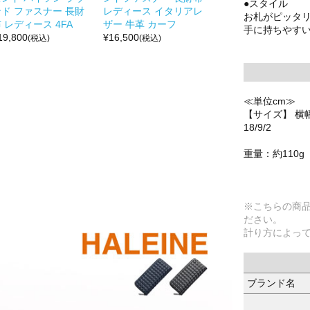
●スタイル
ンド ファスナー 長財
レディース イタリアレ
お札がピッタ
 レディース 4FA
ザー 牛革 カーフ
手に持ちやす
19,800
¥
16,500
(税込)
(税込)
≪単位cm≫
【サイズ】 横幅
18/9/2
重量：約110g
※こちらの商
ださい。
計り方によっ
ブランド名