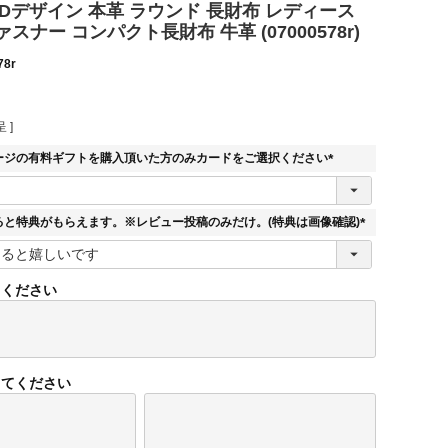
E 3Dデザイン 本革 ラウンド 長財布 レディース
スナー コンパクト長財布 牛革 (07000578r)
78r
 ]
ージの有料ギフトを購入頂いた方のみカードをご選択ください
(
必
須
ると特典がもらえます。※レビュー投稿のみだけ。(特典は画像確認)
)
(
必
須
てください
)
してください