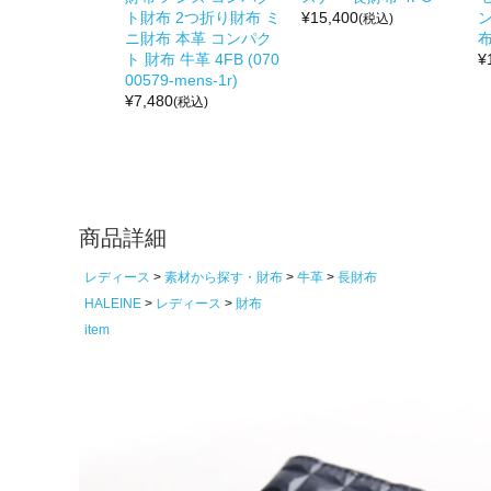
ト財布 2つ折り財布 ミ
¥
15,400
(税込)
ニ財布 本革 コンパク
布
ト 財布 牛革 4FB (070
¥
00579-mens-1r)
¥
7,480
(税込)
商品詳細
レディース
素材から探す・財布
牛革
長財布
HALEINE
レディース
財布
item