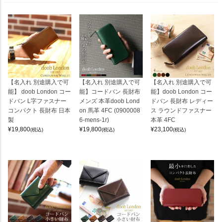
【名入れ 別途購入で可
【名入れ 別途購入で可
【名入れ 別途購入で可
能】 doob London コー
能】コードバン 長財布
能】doob London コー
ドバン L字ファスナー
メンズ 本革doob Lond
ドバン 長財布 レディー
コンパクト 長財布 日本
on 馬革 4FC (0900008
ス ラウンドファスナー
製
6-mens-1r)
本革 4FC
¥
19,800
¥
19,800
¥
23,100
(税込)
(税込)
(税込)