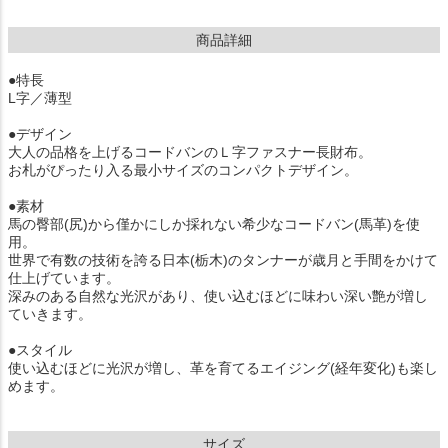
商品詳細
●特長
L字／薄型
●デザイン
大人の品格を上げるコードバンのＬ字ファスナー長財布。
お札がぴったり入る最小サイズのコンパクトデザイン。
●素材
馬の臀部(尻)から僅かにしか採れない希少なコードバン(馬革)を使
用。
世界で有数の技術を誇る日本(栃木)のタンナーが歳月と手間をかけて
仕上げています。
深みのある自然な光沢があり、使い込むほどに味わい深い艶が増し
ていきます。
●スタイル
使い込むほどに光沢が増し、革を育てるエイジング(経年変化)も楽し
めます。
サイズ