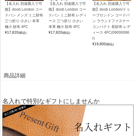
【名入れ 別途購入で可
【名入れ 別途購入で可
【名入れ 別途購入で可
能】doob London コー
能】doob London コー
能】doob London/ドゥ
ドバン メンズ ミニ財布
ドバン ミニ財布 レディ
ーブロンドン コードバ
三つ折り 小さい 本革
ース 三つ折り 小さい
ン ラウンドファスナー
極小 財布 4FC
本革 極小 財布 4FC
コンパクト 長財布 レデ
¥
17,820
¥
17,820
ィース 4FC(09000086
(税込)
(税込)
r)
¥
19,800
(税込)
商品詳細
名入れで特別なギフトにしませんか