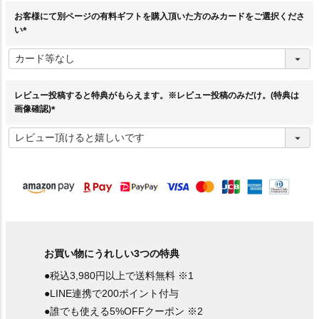
お客様にて別ページの有料ギフトを購入頂いた方のみカードをご選択くださ
い
(
必
須
)
レビュー投稿すると特典がもらえます。※レビュー投稿のみだけ。(特典は
画像確認)
(
必
須
)
お買い物にうれしい3つの特典
●税込3,980円以上で送料無料 ※1
●LINE連携で200ポイント付与
●誰でも使える5%OFFクーポン ※2