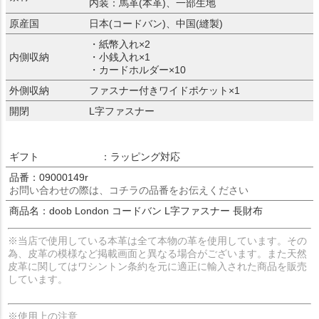
内装：馬革(本革)、一部生地
原産国
日本(コードバン)、中国(縫製)
・紙幣入れ×2
内側収納
・小銭入れ×1
・カードホルダー×10
外側収納
ファスナー付きワイドポケット×1
開閉
L字ファスナー
ギフト
：ラッピング対応
品番：09000149r
お問い合わせの際は、コチラの品番をお伝えください
商品名：doob London コードバン L字ファスナー 長財布
※当店で使用している本革は全て本物の革を使用しています。その
為、皮革の模様など掲載画面と異なる場合がございます。また天然
皮革に関してはワシントン条約を元に適正に輸入された商品を販売
しています。
※使用上の注意