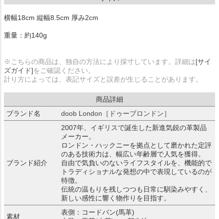
横幅18cm 縦幅8.5cm 厚み2cm
重量：約140g
※こちらの商品は、独自の方法により採寸しています。詳細は
[サイ
ズガイド]
をご確認ください。
計り方によっては、表記サイズと誤差が生じることがあります。
商品詳細
ブランド名
doob London［ドゥーブロンドン］
2007年、イギリスで誕生した新進気鋭の革製品
メーカー。
ロンドン・ハックニーを拠点として磨かれた定評
のある技術力は、幅広い年齢層で人気を獲得。
ブランド紹介
自由で気負いのないライフスタイルを、機能的で
トラディショナルな発想の中で表現しているのが
特徴。
伝統の温もりを残しつつも日常に馴染みやすく、
新しい感性に響く物作りを目指す。
表側：コードバン(馬革)
素材