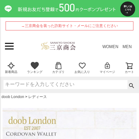
ペー
ジト
ップ
へ
→三京商会を装った詐欺サイト・メールにご注意ください
WOMEN
MEN
新着商品
ランキング
カテゴリ
お気に入り
マイページ
カート
doob London
レディース