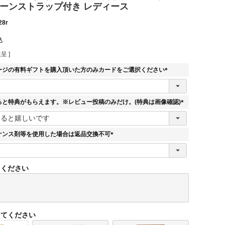
ェーンストラップ付き レディース
28r
込
呈 ]
ージの有料ギフトを購入頂いた方のみカードをご選択ください
(
必
須
ると特典がもらえます。※レビュー投稿のみだけ。(特典は画像確認)
)
(
必
須
ナンス剤等を使用した場合は返品交換不可
)
(
必
須
てください
)
してください