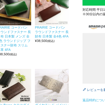
対応時間:平日10
※30分以内の
RAIRIE コードバン
PRAIRIE コードバン
ラウンドファスナー 長
ラウンドファスナー 長
布 日本製 メンズ 全
財布 日本製 全4色 4FA
色 ラウンドジップ フ
¥
38,500
(税込)
ァスナー財布 スリム
革 4FA
38,500
(税込)
レビューを
返品特約につ
ia Borsa クロコダイ
ダイヤモンド パイソン