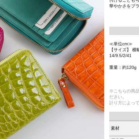
華やかさをプ
≪単位cm≫
【サイズ】 横
14/9.5/2/41
重量：約120g
※こちらの商
ださい。
計り方によっ
素材