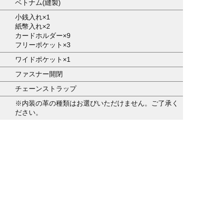
ベトナム(縫製)
小銭入れ×1
紙幣入れ×2
カードホルダー×9
フリーポケット×3
ワイドポケット×1
ファスナー開閉
チェーンストラップ
※内装の革の種類はお選びいただけません。ご了承く
ださい。