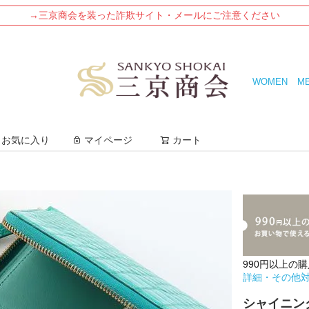
→三京商会を装った詐欺サイト・メールにご注意ください
WOMEN
M
検索
お気に入り
マイページ
カート
990円以上の
詳細・その他
シャイニン