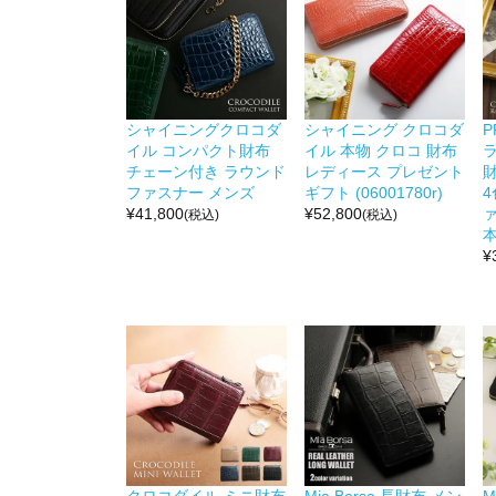
シャイニングクロコダ
シャイニング クロコダ
P
イル コンパクト財布
イル 本物 クロコ 財布
チェーン付き ラウンド
レディース プレゼント
財
ファスナー メンズ
ギフト (06001780r)
4
¥
41,800
¥
52,800
(税込)
(税込)
本
¥
クロコダイル ミニ財布
Mia Borsa 長財布 メン
M