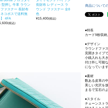
 型押し 牛革 ラウン
長財布 レディース ラ
商品について
ドファスナー 長財布
ウンド ファスナー 全8
【ネコポスで送料無
色
】 4FA
¥
15,400
(税込)
6,600
(税込)
●特長
カード9枚収納
●デザイン
ラウンドファ
見開きタイプ
小銭入れも大
付け外し可能
になっていま
●素材
数ある皮革の
美しい光沢を
まるで宝石の
●スタイル
チェーンスト
付けることも