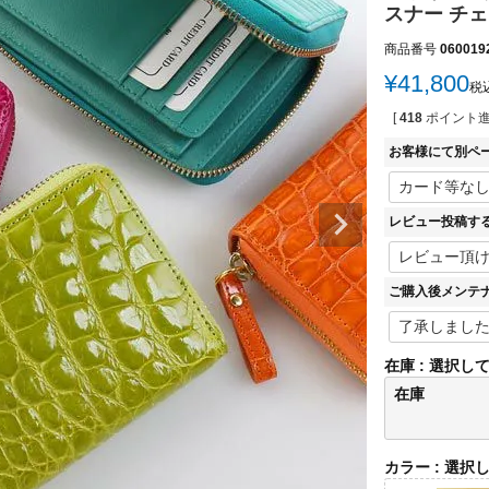
スナー チ
商品番号
060019
¥
41,800
税
[
418
ポイント進
お客様にて別ペ
レビュー投稿す
ご購入後メンテ
在庫
選択し
在庫
カラー
選択