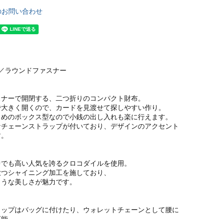
のお問い合わせ
／ラウンドファスナー
スナーで開閉する、二つ折りのコンパクト財布。
で大きく開くので、カードを見渡せて探しやすい作り。
きめのボックス型なので小銭の出し入れも楽に行えます。
なチェーンストラップが付いており、デザインのアクセント
す。
中でも高い人気を誇るクロコダイルを使用。
放つシャイニング加工を施しており、
ような美しさが魅力です。
ラップはバッグに付けたり、ウォレットチェーンとして腰に
可能。