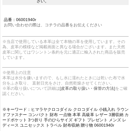
さい。
品番：06001940r
お問い合わせの際は、コチラの品番をお伝えください
※当店で使用している本革は全て本物の革を使用しています。その
為、皮革の模様など掲載画面と異なる場合がございます。また天然
皮革に関してはワシントン条約を元に適正に輸入された商品を販売
しています。
※使用上の注意
本革は水分を嫌いますので、もし水に濡れたときには乾いた布で水
分をふき取り、 直射日光をさけ、自然乾燥させてください。
※革の取り扱いについて詳細は
[皮革の取り扱い・保管の方法]
をご確
認ください。
※キーワード：ヒマラヤクロコダイル クロコダイル 小銭入れ ラウン
ドファスナー コンパクト 財布 一点物 本革 高級革 レザー 3層収納 カ
ードポケット 3つ折り 手のひらサイズ ギフト プレゼント メンズ レ
ディース ユニセックス トラベル 財布収納 贈り物 06001940r