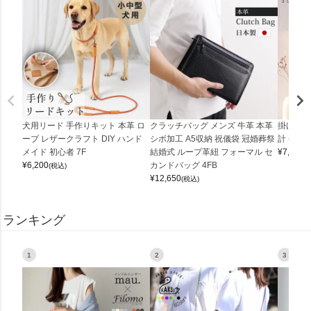
犬用リード 手作りキット 本革 ロ
クラッチバッグ メンズ 牛革 本革
掛け時計
ープ レザークラフト DIY ハンド
シボ加工 A5収納 祝儀袋 冠婚葬祭
計 (0900
メイド 初心者 7F
結婚式 ループ革紐 フォーマル セ
¥
7,150
(
¥
6,200
カンドバッグ 4FB
(税込)
¥
12,650
(税込)
ランキング
1
2
3