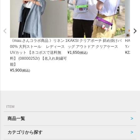
《mau.さんコラボ商品 》リネン 1
KAKSI クリアポーチ 斜め掛けバ
HALEI
00% 大判ストール レディース
ッグ アウトドア クリアケース
Yバッグ 
UVカット 【ネコポスで送料無
¥
1,650
¥
22,000
(税込)
料】 (08000252r) 【名入れ刺繍可
能】
¥
5,900
(税込)
ITEM
商品一覧
カテゴリから探す