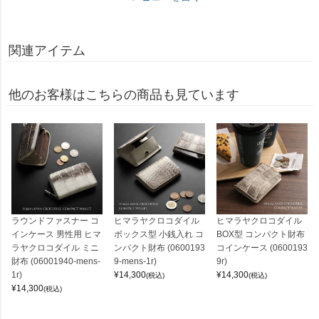
関連アイテム
他のお客様はこちらの商品も見ています
ラウンドファスナー コ
ヒマラヤクロコダイル
ヒマラヤクロコダイル
インケース 男性用 ヒマ
ボックス型 小銭入れ コ
BOX型 コンパクト財布
ラヤクロコダイル ミニ
ンパクト財布 (0600193
コインケース (0600193
財布 (06001940-mens-
9-mens-1r)
9r)
1r)
¥
14,300
¥
14,300
(税込)
(税込)
¥
14,300
(税込)