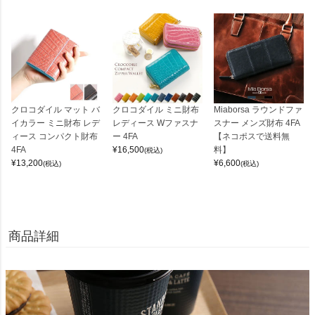
クロコダイル マット バ
クロコダイル ミニ財布
Miaborsa ラウンドファ
イカラー ミニ財布 レデ
レディース Wファスナ
スナー メンズ財布 4FA
ィース コンパクト財布
ー 4FA
【ネコポスで送料無
4FA
¥
16,500
料】
(税込)
¥
13,200
¥
6,600
(税込)
(税込)
商品詳細