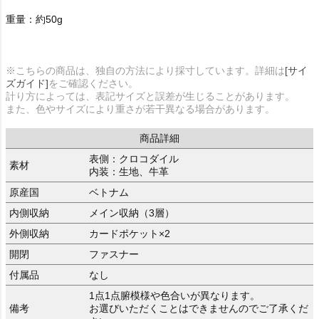
重量：約50g
※こちらの商品は、独自の方法により採寸しています。詳細は
[サイ
ズガイド]
をご確認ください。
計り方によっては、表記サイズと誤差が生じることがあります。
また、色やサイズにより重さが若干異なる場合があります。
商品詳細
表側：クロコダイル
素材
内装：生地、牛革
原産国
ベトナム
内側収納
メイン収納（3層）
外側収納
カードポケット×2
開閉
ファスナー
付属品
なし
1点1点腑模様や色合いが異なります。
備考
お選びいただくことはできませんのでご了承くだ