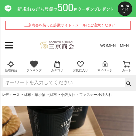
ペー
ジト
ップ
へ
→三京商会を装った詐欺サイト・メールにご注意ください
WOMEN
MEN
新着商品
ランキング
カテゴリ
お気に入り
マイページ
カート
レディース
財布・革小物
財布
小銭入れ
ファスナー小銭入れ