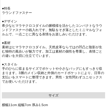
●特長
ラウンドファスナー
●デザイン
希少なヒマラヤクロコダイルの腑模様を活かしたコンパクトなラウ
ンドファスナー小銭入れです。無駄をそぎ落としたミニマルなフォ
ルムで、一点ごとに異なる表情をお楽しみいただけます。
●素材
素材はヒマラヤクロコダイル。天然皮革ならではの凹凸と陰影が生
む独特の風合いが魅力です。加工は素材の個性を尊重し、表情ごと
の違いを大切に仕立てています。
●スタイル
手のひらに収まるサイズでポケットや小さなバッグにもすっきり収
まります。3層のメイン収納と外側のカードポケットにより、日常の
支払いをスマートに整理できます。男性・女性問わずユニセックス
でお使いいただけます。
サイズ
横幅11cm 縦幅7cm 厚み1.5cm