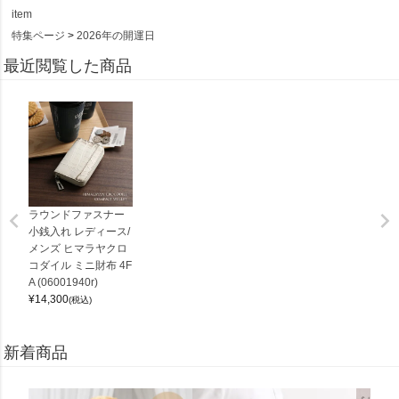
item
特集ページ
2026年の開運日
最近閲覧した商品
ラウンドファスナー
小銭入れ レディース/
メンズ ヒマラヤクロ
コダイル ミニ財布 4F
A (06001940r)
¥
14,300
(税込)
新着商品