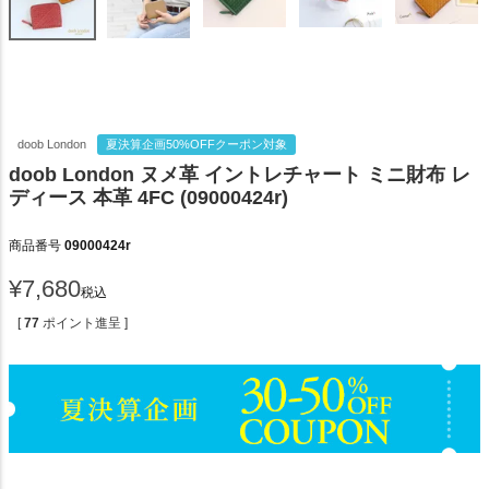
doob London
夏決算企画50%OFFクーポン対象
doob London ヌメ革 イントレチャート ミニ財布 レ
ディース 本革 4FC (09000424r)
商品番号
09000424r
¥
7,680
税込
[
77
ポイント進呈 ]