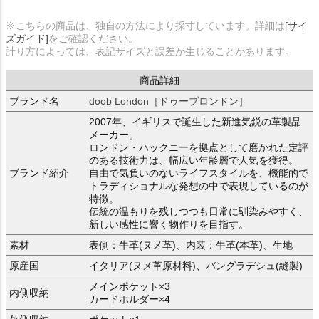
※こちらの商品は、独自の方法により採寸しています。詳細は
[サイ
ズガイド]
をご確認ください。
計り方によっては、表記サイズと誤差が生じることがあります。
商品詳細
ブランド名
doob London［ドゥーブロンドン］
2007年、イギリスで誕生した新進気鋭の革製品
メーカー。
ロンドン・ハックニーを拠点として磨かれた定評
のある技術力は、幅広い年齢層で人気を獲得。
ブランド紹介
自由で気負いのないライフスタイルを、機能的で
トラディショナルな発想の中で表現しているのが
特徴。
伝統の温もりを残しつつも日常に馴染みやすく、
新しい感性に響く物作りを目指す。
素材
表側：牛革(ヌメ革)、内装：牛革(本革)、生地
原産国
イタリア(ヌメ革原材料)、バングラデシュ(縫製)
メインポケット×3
内側収納
カードホルダー×4