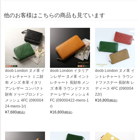
他のお客様はこちらの商品も見ています
doob London ヌメ革 イ
doob London イタリア
doob London ヌメ革 イ
ントレチャート ミニ財
ンレザー ヌメ革 イント
ントレチャート ラウン
布 メンズ 本革 イタリ
レチャート 長財布 メン
ドファスナー 長財布 レ
アンレザー コンパクト
ズ 本革 ラウンドファス
ディース 4FC (090004
財布 ドゥーブロンドン
ナー レザー メッシュ 4
22r)
メッシュ 4FC (090004
FC (09000422-mens-1
¥
16,800
(税込)
24-mens-1r)
r)
¥
7,680
¥
16,800
(税込)
(税込)