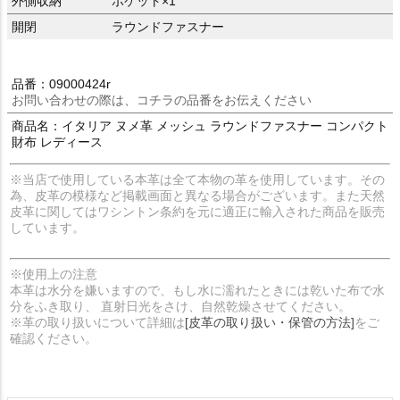
外側収納
ポケット×1
開閉
ラウンドファスナー
品番：09000424r
お問い合わせの際は、コチラの品番をお伝えください
商品名：イタリア ヌメ革 メッシュ ラウンドファスナー コンパクト
財布 レディース
※当店で使用している本革は全て本物の革を使用しています。その
為、皮革の模様など掲載画面と異なる場合がございます。また天然
皮革に関してはワシントン条約を元に適正に輸入された商品を販売
しています。
※使用上の注意
本革は水分を嫌いますので、もし水に濡れたときには乾いた布で水
分をふき取り、 直射日光をさけ、自然乾燥させてください。
※革の取り扱いについて詳細は
[皮革の取り扱い・保管の方法]
をご
確認ください。