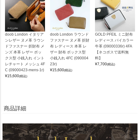
doob London イタリア
doob London ラウンド
GOLD PFEIL ミニ財布
ンレザー ヌメ革 ラウン
ファスナー ヌメ革 折財
レディース バイカラー
ドファスナー 折財布 メ
布 レディース 本革 レ
牛革 (09000336r) 4FA
ンズ 本革 レザー ボッ
ザー 財布 ボックス型
【ネコポスで送料無
クス型 小銭入れ イント
小銭入れ 4FC (090004
料】
レチャート メッシュ 4F
23r)
¥
7,700
(税込)
C (09000423-mens-1r)
¥
15,600
(税込)
¥
15,600
(税込)
商品詳細