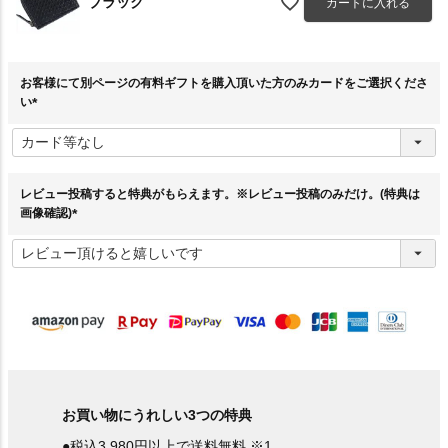
ブラック
カートに入れる
お客様にて別ページの有料ギフトを購入頂いた方のみカードをご選択くださ
い
(
必
須
)
レビュー投稿すると特典がもらえます。※レビュー投稿のみだけ。(特典は
画像確認)
(
必
須
)
お買い物にうれしい3つの特典
●税込3,980円以上で送料無料 ※1