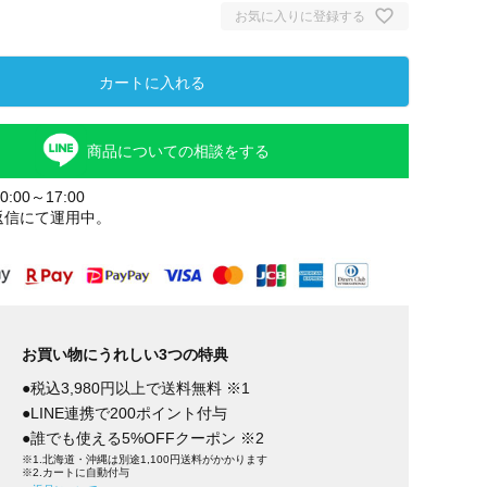
お気に入りに登録する
カートに入れる
商品についての相談をする
:00～17:00
返信にて運用中。
ラヤ(ツ
ヒマラヤ(マ
ット)
お買い物にうれしい3つの特典
●税込3,980円以上で送料無料 ※1
●LINE連携で200ポイント付与
●誰でも使える5%OFFクーポン ※2
※1.北海道・沖縄は別途1,100円送料がかかります
※2.カートに自動付与