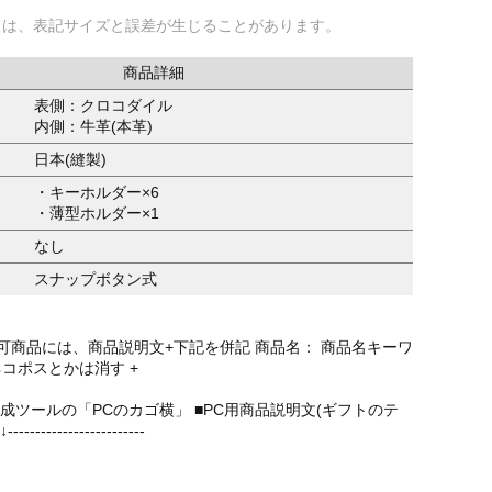
ては、表記サイズと誤差が生じることがあります。
商品詳細
表側：クロコダイル
内側：牛革(本革)
日本(縫製)
・キーホルダー×6
・薄型ホルダー×1
なし
スナップボタン式
可商品には、商品説明文+下記を併記
商品名： 商品名キーワ
コポスとかは消す +
作成ツールの「PCのカゴ横」 ■PC用商品説明文(ギフトのテ
---------------------