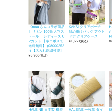
《mau.さんコラボ商品
KAKSI クリアポーチ
H
》リネン 100% 大判ス
斜め掛けバッグ アウト
か
トール レディース U
ドア クリアケース
F
Vカット 【ネコポスで
¥
1,650
¥
(税込)
送料無料】 (08000252
r) 【名入れ刺繍可能】
¥
5,900
(税込)
HALEINE 日本製 横型
HALEINE 一枚革 ダイ