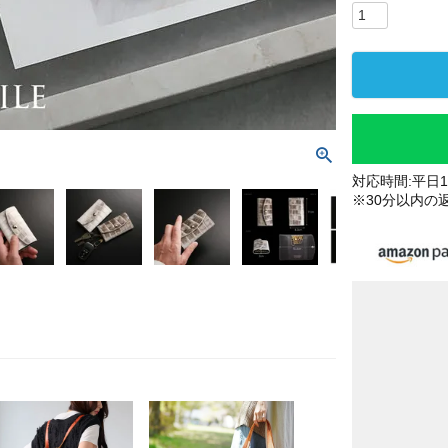
対応時間:平日10
※30分以内の
ヒマ
ヤ)