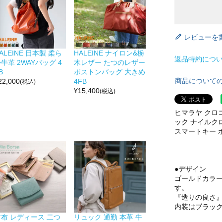
レビューを
ALEINE 日本製 柔ら
HALEINE ナイロン&栃
返品特約につ
牛革 2WAYバッグ 4
木レザー たつのレザー
B
ボストンバッグ 大きめ
商品について
22,000
4FB
(税込)
¥
15,400
(税込)
ヒマラヤ クロ
ック ナイルクロ
スマートキー ホル
●デザイン
ゴールドカラ
す。
『造りの良さ
内装はブラッ
財布 レディース 二つ
リュック 通勤 本革 牛