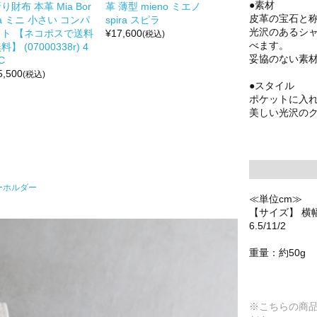
●素材
り財布 本革 Mia Bor
革 薄型 mieno ミエノ
皮革の宝石と称
a ミニ 小さい コンパ
spira スピラ
光沢のあるシ
クト 【ネコポスで送料
¥
17,600
(税込)
べます。
料】 (07000338r) 4
妥協のない素
C
5,500
(税込)
●スタイル
ポケットに入
美しい光沢の
ーホルダー
≪単位cm≫
【サイズ】 横幅
6.5/11/2
重量：約50g
※こちらの商