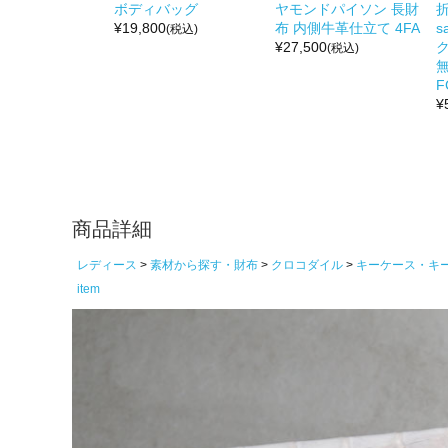
ボディバッグ
ヤモンドパイソン 長財
折
¥
19,800
布 内側牛革仕立て 4FA
s
(税込)
¥
27,500
(税込)
無
F
¥
商品詳細
レディース
素材から探す・財布
クロコダイル
キーケース・キ
item