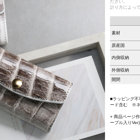
ださい。
計り方によっ
素材
原産国
内側収納
外側収納
開閉
■ラッピング不
ード含む ※ネ
+ 商品ページ
ーブル入りVer)↓----