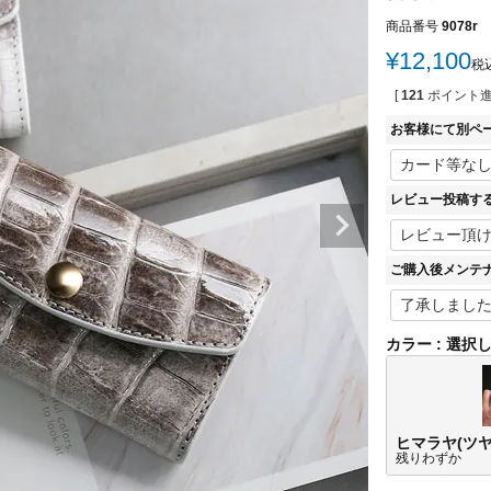
商品番号
9078r
¥
12,100
税
[
121
ポイント進
お客様にて別ペ
レビュー投稿す
ご購入後メンテ
カラー
選択
ヒマラヤ(ツヤ
残りわずか