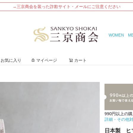
→三京商会を装った詐欺サイト・メールにご注意ください
WOMEN
M
検索
お気に入り
マイページ
カート
990円以上の
詳細・その他
日本製 ヒ