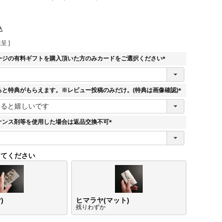
込
呈 ]
ージの有料ギフトを購入頂いた方のみカードをご選択ください
(
必
須
ると特典がもらえます。※レビュー投稿のみだけ。(特典は画像確認)
)
(
必
須
ナンス剤等を使用した場合は返品交換不可
)
(
必
須
してください
)
)
ヒマラヤ(マット)
残りわずか