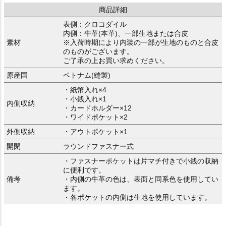
商品詳細
表側：クロコダイル
内側：牛革(本革)、一部生地または合皮
素材
※入荷時期により内装の一部が生地のものと合皮
のものがございます。
ご了承の上お買い求めください。
原産国
ベトナム(縫製)
・紙幣入れ×4
・小銭入れ×1
内側収納
・カードホルダー×12
・ワイドポケット×2
外側収納
・アウトポケット×1
開閉
ラウンドファスナー式
・ファスナーポケットは片マチ付きで小銭の収納
に便利です。
備考
・内側の牛革の色は、表面と同系色を使用してい
ます。
・各ポケットの内側は生地を使用しています。