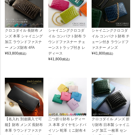
クロコダイル 長財布 メ
シャイニングクロコダ
シャイニングクロコダ
ンズ 本革 シャイニング
イル コンパクト財布 ラ
イル コンパクト財布 チ
加工 ラウンドファスナ
ウンドファスナー チェ
ェーン付き ラウンドフ
ー メンズ財布 4FA
ーンストラップ付き レ
ァスナー メンズ
¥
63,800
ディース
¥
41,800
(税込)
(税込)
¥
41,800
(税込)
【名入れ 別途購入で可
二つ折り財布 レディー
クロコダイル メンズ 折
能】財布 メンズ 長財布
ス 本革 ダイヤモンドパ
り財布 日本製 シャイニ
本革 ラウンドファスナ
イソン 蛇革 ミニ財布 4
ング 加工 一枚革 セン