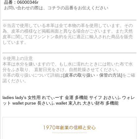
品番：06000346r
お問い合わせの際は、コチラの品番をお伝えください
※当店で使用している本革は全て本物の革を使用しています。その
為、皮革の模様など掲載画面と異なる場合がございます。また天然
皮革に関してはワシントン条約を元に適正に輸入された商品を販売
しています。
※使用上の注意
本革は水分を嫌いますので、もし水に濡れたときには乾いた布で水
分をふき取り、 直射日光をさけ、自然乾燥させてください。
※革の取り扱いについて詳細は
[皮革の取り扱い・保管の方法]
をご確
認ください。
ladies lady's 女性用 れでぃーす 金運 多機能 サイフ おさいふ ウォレ
ット wallet purse 長さいふ wallet 束入れ 大きい財布 多機能