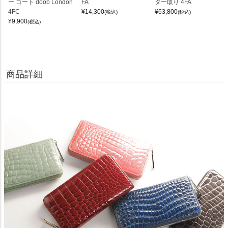
ー ゴート doob London
FA
ター取り 4FA
4FC
¥
14,300
¥
63,800
(税込)
(税込)
¥
9,900
(税込)
商品詳細