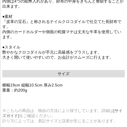
内側は4つの紙幣入れがあり、財布の中身をきちんと整頓することが
出来ます。
●素材
『皮革の宝石』と称されるナイルクロコダイルで仕立てた長財布で
す。
内側のカードホルダーや側面の蛇腹マチは丈夫な牛革を使用してい
ます。
●スタイル
艶やかなクロコダイルが手元に高級感をプラスします。
大きく開いて使いやすいので、お会計がスムーズに行えます。
サイズ
横幅19cm 縦幅10.5cm 厚み2.5cm
重量：約200g
※こちらの商品は、独自の方法により採寸しています。詳細は
[サイ
ズガイド]
をご確認ください。
計り方によっては、表記サイズと誤差が生じることがあります。