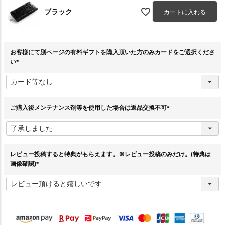
ブラック
カートに入れる
お客様にて別ページの有料ギフトを購入頂いた方のみカードをご選択くださ
い
(
必
須
)
ご購入後メンテナンス剤等を使用した場合は返品交換不可
(
必
須
)
レビュー投稿すると特典がもらえます。※レビュー投稿のみだけ。(特典は
画像確認)
(
必
須
)