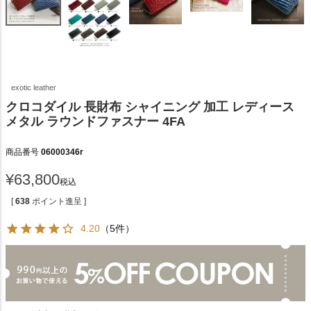
exotic leather
クロコダイル 長財布 シャイニング 加工 レディース
メタル ラウンドファスナー 4FA
商品番号
06000346r
¥
63,800
税込
[
638
ポイント進呈 ]
4.20
（5件）