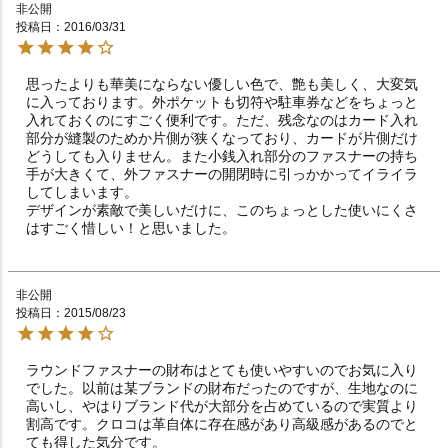
非公開
投稿日
2016/03/31
思ったよりも華美にならない優しい色で、艶も美しく、大変気
に入っております。外ポケットも切符や駐車券などをちょっと
入れておくのにすごく便利です。ただ、残念なのはカード入れ
部分が縫製のためか片側が狭くなっており、カードが片側だけ
どうしても入りません。また小銭入れ部分のファスナーの持ち
手が大きくて、外ファスナーの開閉時に引っかかってイライラ
してしまいます。

デザインが素敵で美しいだけに、このちょっとした使いにくさ
はすごく惜しい！と思いました。
非公開
投稿日
2015/08/23
ラウンドファスナーの財布はとても使いやすいのでお気に入り
でした。以前は某ブランドの財布だったのですが、生地なのに
高いし、やはりブランド代が大部分を占めているので実質より
割高です。クロコは革自体に存在感があり高級感があるのでと
ても得した気分です。