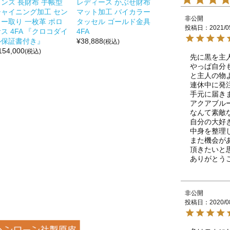
メンズ 長財布 手帳型
レディース かぶせ財布
シャイニング加工 セン
マット加工 バイカラー
非公開
ター取り 一枚革 ポロ
タッセル ゴールド金具
投稿日
2021/0
ス 4FA 『クロコダイ
4FA
ル保証書付き』
¥
38,888
(税込)
154,000
(税込)
先に黒を主人
やっぱ自分
と主人の物
連休中に発
手元に届きま
アクアブルー
なんて素敵
自分の大好き
中身を整理
また機会が
頂きたいと思
ありがとうご
非公開
投稿日
2020/0