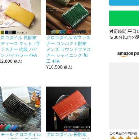
対応時間:平日10
※30分以内の
クロコダイル 長財布
クロコダイル Wファス
ディース マット L字
ナー コンパクト財布
ファスナー 内装 パイ
メンズ ラウンドファス
ン バイカラー 4FA
ナー シャイニング 加
52,800
工 4FA
(税込)
¥
16,500
(税込)
スモール クロコダイル
クロコダイル 長財布