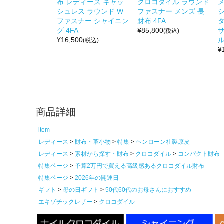
布 レディース キャッ
クロコダイル ラウンド
シュレス ラウンド W
ファスナー メンズ 長
ファスナー シャイニン
財布 4FA
グ 4FA
¥
85,800
サ
(税込)
¥
16,500
(税込)
¥
商品詳細
item
レディース
財布・革小物
特集
ヘンローン社製原皮
レディース
素材から探す・財布
クロコダイル
コンパクト財布
特集ページ
予算2万円で買える高級感あるクロコダイル財布
特集ページ
2026年の開運日
ギフト
母の日ギフト
50代60代のお母さんにおすすめ
エキゾチックレザー
クロコダイル