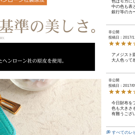
色はモカに
中の色も表
非公開
投稿日
2017/1
アメジスト購
大人色って
非公開
投稿日
2017/0
今日財布を
色も大きさ
有難うござ
すべてのレ