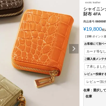
exotic leather
シャイニン
財布 4FA
商品番号
060008
¥
19,800
税
[
198
ポイント進
お客様にて別ペ
ご購入後メンテ
レビュー投稿す
在庫
選択し
在庫