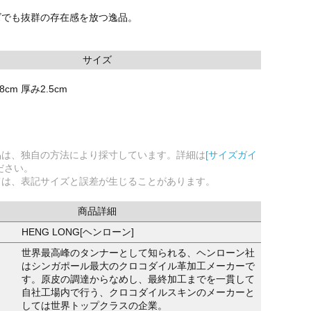
ズでも抜群の存在感を放つ逸品。
サイズ
8cm 厚み2.5cm
品は、独自の方法により採寸しています。詳細は
[サイズガイ
ださい。
ては、表記サイズと誤差が生じることがあります。
商品詳細
HENG LONG[ヘンローン]
世界最高峰のタンナーとして知られる、ヘンローン社
はシンガポール最大のクロコダイル革加工メーカーで
す。原皮の調達からなめし、最終加工までを一貫して
自社工場内で行う、クロコダイルスキンのメーカーと
しては世界トップクラスの企業。