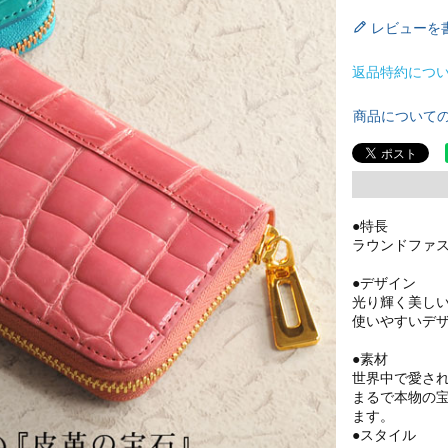
レビューを
返品特約につ
商品について
●特長
ラウンドファ
●デザイン
光り輝く美し
使いやすいデ
●素材
世界中で愛さ
まるで本物の
ます。
●スタイル