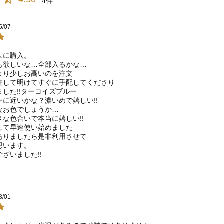
4
5/07
に購入。

も欲しいな…全部入るかな…

より少しお高いのを注文

注して明けてすぐに手配してくださり

した!!ターコイズブルー

に近いかな？濃いめで嬉しい!!

なお色でしょうか…

な色合いで本当に嬉しい!!

して早速使い始めました

ありましたら是非利用させて

います。

ざいました!!
8/01