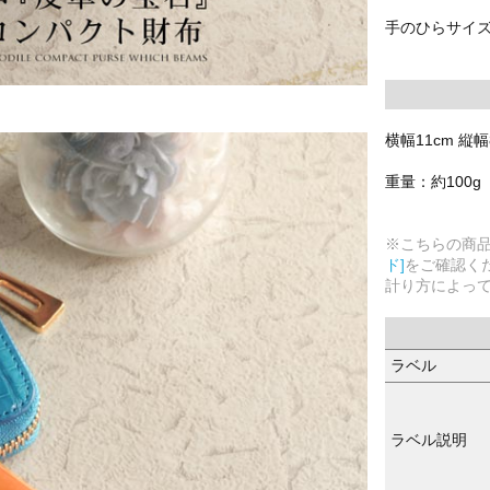
手のひらサイ
横幅11cm 縦幅
重量：約100g
※こちらの商
ド]
をご確認く
計り方によっ
ラベル
ラベル説明