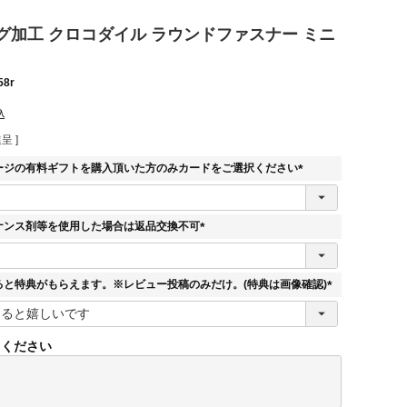
グ加工 クロコダイル ラウンドファスナー ミニ
58r
込
呈 ]
ージの有料ギフトを購入頂いた方のみカードをご選択ください
(
必
須
ナンス剤等を使用した場合は返品交換不可
)
(
必
須
ると特典がもらえます。※レビュー投稿のみだけ。(特典は画像確認)
)
(
必
須
てください
)