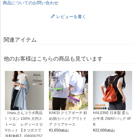
商品についてのお問い合わせ
レビューを書く
関連アイテム
他のお客様はこちらの商品も見ています
《mau.さんコラボ商品
KAKSI クリアポーチ 斜
HALEINE 日本製 柔ら
》リネン 100% 大判ス
め掛けバッグ アウトド
か牛革 2WAYバッグ 4F
トール レディース U
ア クリアケース
B
Vカット 【ネコポスで
¥
1,650
¥
22,000
(税込)
(税込)
送料無料】 (08000252