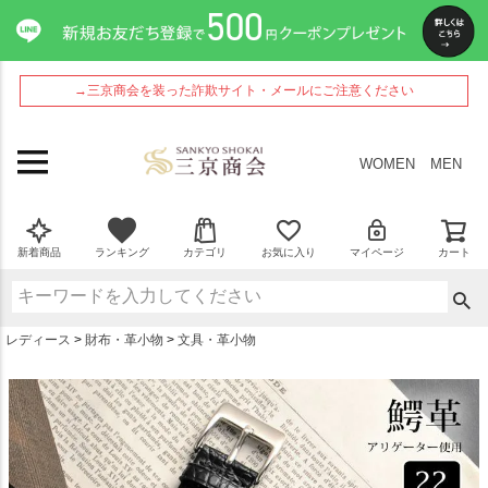
ペー
ジト
ップ
へ
→三京商会を装った詐欺サイト・メールにご注意ください
WOMEN
MEN
新着商品
ランキング
カテゴリ
お気に入り
マイページ
カート
レディース
財布・革小物
文具・革小物