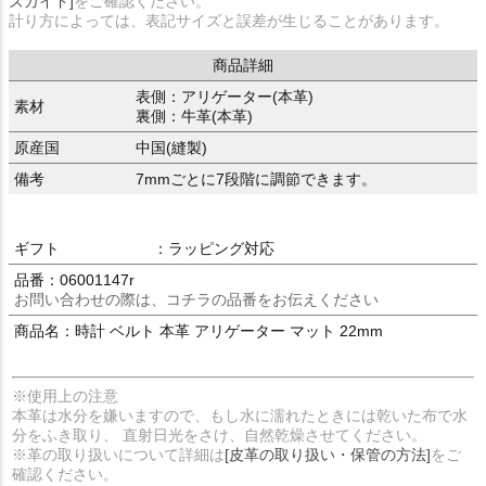
ズガイド]
をご確認ください。
計り方によっては、表記サイズと誤差が生じることがあります。
商品詳細
表側：アリゲーター(本革)
素材
裏側：牛革(本革)
原産国
中国(縫製)
備考
7mmごとに7段階に調節できます。
ギフト
：ラッピング対応
品番：06001147r
お問い合わせの際は、コチラの品番をお伝えください
商品名：時計 ベルト 本革 アリゲーター マット 22mm
※使用上の注意
本革は水分を嫌いますので、もし水に濡れたときには乾いた布で水
分をふき取り、 直射日光をさけ、自然乾燥させてください。
※革の取り扱いについて詳細は
[皮革の取り扱い・保管の方法]
をご
確認ください。