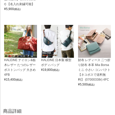
r) 【名入れ刺繍可能】
¥
5,900
(税込)
HALEINE ナイロン&栃
HALEINE 日本製 横型
財布 レディース 二つ折
木レザー たつのレザー
ボディバッグ
り財布 本革 Mia Borsa
ボストンバッグ 大きめ
¥
19,800
ミニ 小さい コンパクト
(税込)
4FB
【ネコポスで送料無
¥
15,400
料】 (07000338r) 4FC
(税込)
¥
5,500
(税込)
商品詳細