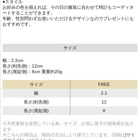
●スタイル
お好みの色を揃えれば、その日の服装に合わせて時計もコーディネ
ートすることができます。
年齢、性別問わずお使いいただけるデザインなのでプレゼントにも
おすすめです。
サイズ
幅：2.2cm
長さ(剣先側)：12cm
長さ(尾錠側)：8cm 重量約20g
サイズ
FREE
幅
2.2
長さ(剣先側)
12
長さ(尾錠側)
8
※天然素材を使用している為、サイズ、お色に若干の個体差があり
ます。
※こちらの商品は、独自の方法により採寸しています。詳細は
[サイ