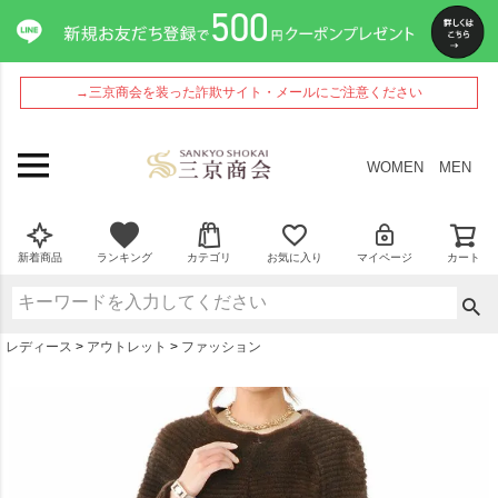
ペー
ジト
ップ
へ
→三京商会を装った詐欺サイト・メールにご注意ください
WOMEN
MEN
新着商品
ランキング
カテゴリ
お気に入り
マイページ
カート
レディース
アウトレット
ファッション