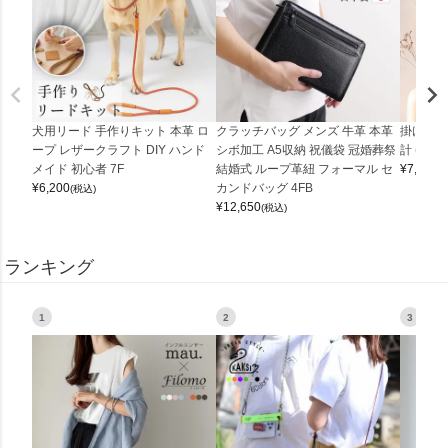
犬用リード 手作りキット 本革 ロ
クラッチバッグ メンズ 牛革 本革
掛け時計
ープ レザークラフト DIY ハンド
シボ加工 A5収納 祝儀袋 冠婚葬祭
計 (0900
メイド 初心者 7F
結婚式 ループ革紐 フォーマル セ
¥
7,150
(
¥
6,200
カンドバッグ 4FB
(税込)
¥
12,650
(税込)
ランキング
1
2
3