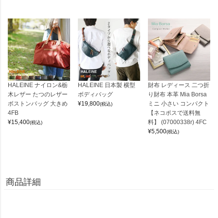
HALEINE ナイロン&栃
HALEINE 日本製 横型
財布 レディース 二つ折
木レザー たつのレザー
ボディバッグ
り財布 本革 Mia Borsa
ボストンバッグ 大きめ
¥
19,800
ミニ 小さい コンパクト
(税込)
4FB
【ネコポスで送料無
¥
15,400
料】 (07000338r) 4FC
(税込)
¥
5,500
(税込)
商品詳細