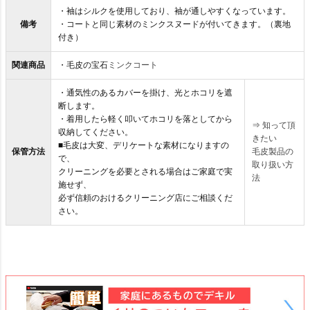
・袖はシルクを使用しており、袖が通しやすくなっています。
備考
・コートと同じ素材のミンクスヌードが付いてきます。（裏地
付き）
関連商品
・毛皮の宝石
ミンクコート
・通気性のあるカバーを掛け、光とホコリを遮
断します。
・着用したら軽く叩いてホコリを落としてから
⇒
知って頂
収納してください。
きたい
■毛皮は大変、デリケートな素材になりますの
保管方法
毛皮製品の
で、
取り扱い方
クリーニングを必要とされる場合はご家庭で実
法
施せず、
必ず信頼のおけるクリーニング店にご相談くだ
さい。