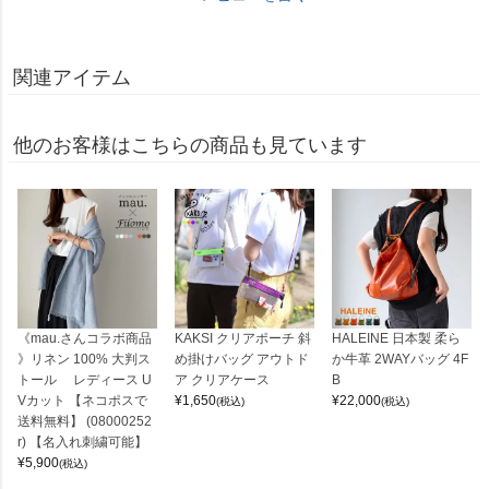
関連アイテム
他のお客様はこちらの商品も見ています
《mau.さんコラボ商品
KAKSI クリアポーチ 斜
HALEINE 日本製 柔ら
》リネン 100% 大判ス
め掛けバッグ アウトド
か牛革 2WAYバッグ 4F
トール レディース U
ア クリアケース
B
Vカット 【ネコポスで
¥
1,650
¥
22,000
(税込)
(税込)
送料無料】 (08000252
r) 【名入れ刺繍可能】
¥
5,900
(税込)