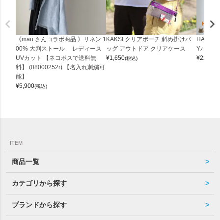
《mau.さんコラボ商品 》リネン 1
KAKSI クリアポーチ 斜め掛けバ
HALEI
00% 大判ストール レディース
ッグ アウトドア クリアケース
Yバッグ 
UVカット 【ネコポスで送料無
¥
1,650
¥
22,000
(税込)
料】 (08000252r) 【名入れ刺繍可
能】
¥
5,900
(税込)
ITEM
商品一覧
カテゴリから探す
ブランドから探す