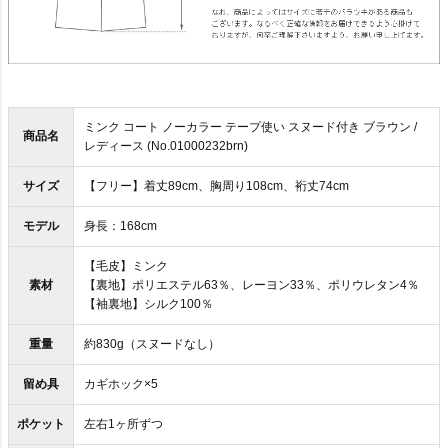
ミンク コート ノーカラー テープ使い スヌード付き ブラウン /
商品名
レディース (No.01000232brn)
サイズ
【フリー】着丈89cm、胸周り108cm、裄丈74cm
モデル
身長：168cm
【毛皮】ミンク
素材
【裏地】ポリエステル63％、レーヨン33％、ポリウレタン4％
【袖裏地】シルク100％
重量
約830g（スヌードなし）
留め具
カギホック×5
ポケット
左右1ヶ所ずつ