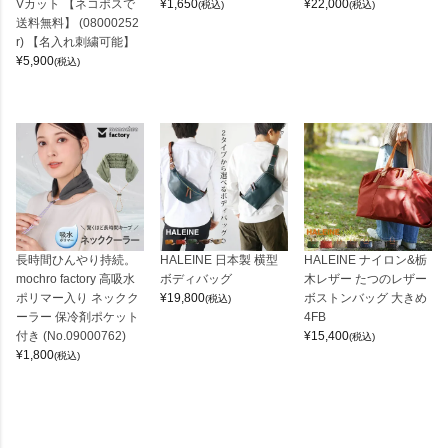
Vカット 【ネコポスで
¥
1,650
¥
22,000
(税込)
(税込)
送料無料】 (08000252
r) 【名入れ刺繍可能】
¥
5,900
(税込)
長時間ひんやり持続。
HALEINE 日本製 横型
HALEINE ナイロン&栃
mochro factory 高吸水
ボディバッグ
木レザー たつのレザー
ポリマー入り ネックク
¥
19,800
ボストンバッグ 大きめ
(税込)
ーラー 保冷剤ポケット
4FB
付き (No.09000762)
¥
15,400
(税込)
¥
1,800
(税込)