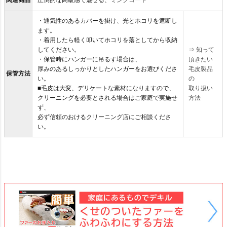
関連商品
圧倒的な高級感で魅せる、
ミンクコート
・通気性のあるカバーを掛け、光とホコリを遮断し
ます。
・着用したら軽く叩いてホコリを落としてから収納
してください。
⇒
知って
・保管時にハンガーに吊るす場合は、
頂きたい
厚みのあるしっかりとしたハンガーをお選びくださ
毛皮製品
保管方法
い。
の
■毛皮は大変、デリケートな素材になりますので、
取り扱い
クリーニングを必要とされる場合はご家庭で実施せ
方法
ず、
必ず信頼のおけるクリーニング店にご相談くださ
い。