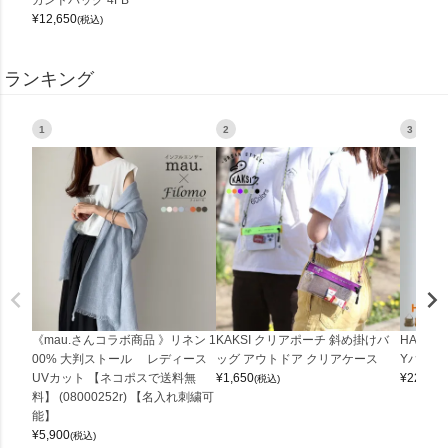
¥
12,650
(税込)
ランキング
1
2
3
《mau.さんコラボ商品 》リネン 1
KAKSI クリアポーチ 斜め掛けバ
HALEI
00% 大判ストール レディース
ッグ アウトドア クリアケース
Yバッグ 
UVカット 【ネコポスで送料無
¥
1,650
¥
22,000
(税込)
料】 (08000252r) 【名入れ刺繍可
能】
¥
5,900
(税込)