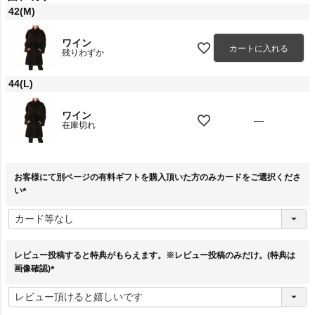
42(M)
ワイン
カートに入れる
残りわずか
44(L)
ワイン
—
在庫切れ
お客様にて別ページの有料ギフトを購入頂いた方のみカードをご選択くださ
い
(
必
須
)
レビュー投稿すると特典がもらえます。※レビュー投稿のみだけ。(特典は
画像確認)
(
必
須