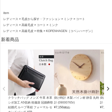
item
レディース
毛皮から探す・ファッション
ミンク
コート
レディース
高級毛皮
コート
ミンク
レディース
高級毛皮
特集
KOPENHAGEN［コペンハーゲン］
新着商品
クラッチバッグ メンズ 牛革 本革
掛け時計 木製 パイン材 静音 丸時
掛け時計
シボ加工 A5収納 祝儀袋 冠婚葬祭
計 (09000765r)
計 (0900
結婚式 ループ革紐 フォーマル セ
¥
7,150
¥
7,150
(税込)
(
カンドバッグ 4FB