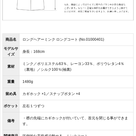
商品名
ロングヘアーミンク ロングコート (No.01000401)
モデルサ
身長：168cm
イズ
ミンク／ポリエステル63％、レーヨン33％、ポリウレタン4％
素材
（裏地）／シルク100％(袖裏)
重量
1480g
留め具
カギホック ×1／スナップボタン ×4
ポケット
左右１つずつ
・襟の先端にカギホックが付いていて、首元を閉じる事ができま
備考
す。