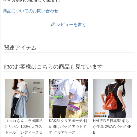
商品についてのお問い合わせ
レビューを書く
関連アイテム
他のお客様はこちらの商品も見ています
《mau.さんコラボ商品
KAKSI クリアポーチ 斜
HALEINE 日本製 柔ら
》リネン 100% 大判ス
め掛けバッグ アウトド
か牛革 2WAYバッグ 4F
トール レディース U
ア クリアケース
B