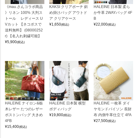
《mau.さんコラボ商品
KAKSI クリアポーチ 斜
HALEINE 日本製 柔ら
》リネン 100% 大判ス
め掛けバッグ アウトド
か牛革 2WAYバッグ 4F
トール レディース U
ア クリアケース
B
Vカット 【ネコポスで
¥
1,650
¥
22,000
(税込)
(税込)
送料無料】 (08000252
r) 【名入れ刺繍可能】
¥
5,900
(税込)
HALEINE ナイロン&栃
HALEINE 日本製 横型
HALEINE 一枚革 ダイ
木レザー たつのレザー
ボディバッグ
ヤモンドパイソン 長財
ボストンバッグ 大きめ
¥
19,800
布 内側牛革仕立て 4FA
(税込)
4FB
¥
27,500
(税込)
¥
15,400
(税込)