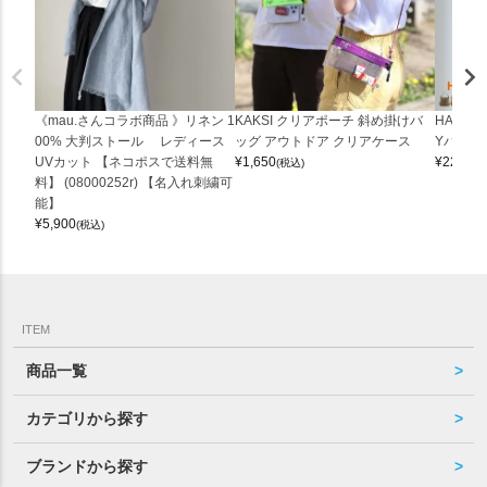
《mau.さんコラボ商品 》リネン 1
KAKSI クリアポーチ 斜め掛けバ
HALEI
00% 大判ストール レディース
ッグ アウトドア クリアケース
Yバッグ 
UVカット 【ネコポスで送料無
¥
1,650
¥
22,000
(税込)
料】 (08000252r) 【名入れ刺繍可
能】
¥
5,900
(税込)
ITEM
商品一覧
カテゴリから探す
ブランドから探す