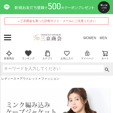
ペー
ジト
ップ
へ
→三京商会を装った詐欺サイト・メールにご注意ください
WOMEN
MEN
新着商品
ランキング
カテゴリ
お気に入り
マイページ
カート
レディース
アウトレット
ファッション