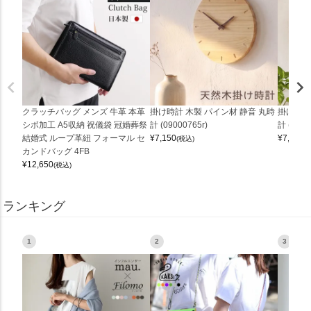
クラッチバッグ メンズ 牛革 本革
掛け時計 木製 パイン材 静音 丸時
掛け時計
シボ加工 A5収納 祝儀袋 冠婚葬祭
計 (09000765r)
計 (0900
結婚式 ループ革紐 フォーマル セ
¥
7,150
¥
7,150
(税込)
(
カンドバッグ 4FB
¥
12,650
(税込)
ランキング
1
2
3