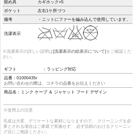
留め具
カギホック×5
ポケット
左右1ケ所づつ
備考
・ニットにファーを編み込んで使用しています。
洗濯表示
※洗濯表示の詳しい説明は
[洗濯表示の絵表示について]
をご確認くだ
さい。
ギフト
：ラッピング対応
品番：01000435r
お問い合わせの際は、コチラの品番をお伝えください
商品名：ミンク ケープ ＆ ジャケット フード デザイン
※使用上の注意
毛皮は大変、デリケートな素材になりますので、 クリーニングを必
要とされる場合はご家庭で実施せず、 必ず信頼のおけるクリーニン
グ店にご相談ください。