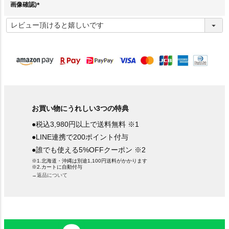
画像確認)
(
必
須
)
お買い物にうれしい3つの特典
●税込3,980円以上で送料無料 ※1
●LINE連携で200ポイント付与
●誰でも使える5%OFFクーポン ※2
※1.北海道・沖縄は別途1,100円送料がかかります
※2.カートに自動付与
→返品について