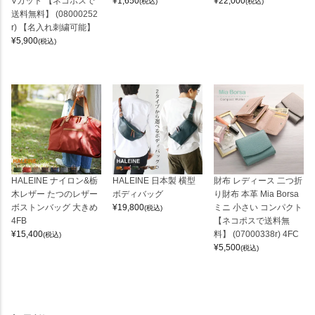
Vカット 【ネコポスで
¥
1,650
¥
22,000
(税込)
(税込)
送料無料】 (08000252
r) 【名入れ刺繍可能】
¥
5,900
(税込)
HALEINE ナイロン&栃
HALEINE 日本製 横型
財布 レディース 二つ折
木レザー たつのレザー
ボディバッグ
り財布 本革 Mia Borsa
ボストンバッグ 大きめ
¥
19,800
ミニ 小さい コンパクト
(税込)
4FB
【ネコポスで送料無
¥
15,400
料】 (07000338r) 4FC
(税込)
¥
5,500
(税込)