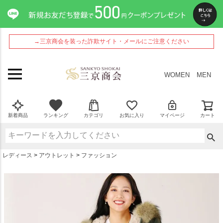
ペー
ジト
ップ
へ
→三京商会を装った詐欺サイト・メールにご注意ください
WOMEN
MEN
新着商品
ランキング
カテゴリ
お気に入り
マイページ
カート
レディース
アウトレット
ファッション