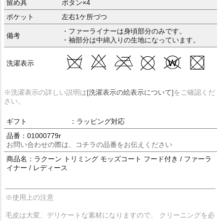
留め具
ボタン×4
ポケット
左右1ケ所づつ
・ファーライナーは身頃部分のみです。
備考
・袖部分は中綿入りの生地になっています。
洗濯表示
※洗濯表示の詳しい説明は
[洗濯表示の絵表示について]
をご確認くだ
さい。
ギフト
：ラッピング対応
品番：01000779r
お問い合わせの際は、コチラの品番をお伝えください
商品名：ラクーン トリミング モッズコート フード付き / ファーラ
イナー / レディース
※使用上の注意
毛皮は大変、デリケートな素材になりますので、 クリーニングを必