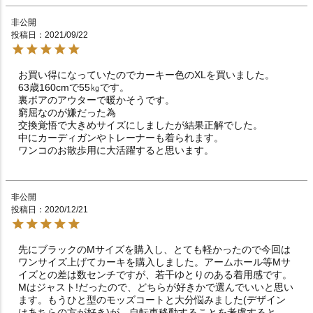
非公開
投稿日
2021/09/22
お買い得になっていたのでカーキー色のXLを買いました。

63歳160cmで55㎏です。

裏ボアのアウターで暖かそうです。

窮屈なのが嫌だった為

交換覚悟で大きめサイズにしましたが結果正解でした。

中にカーディガンやトレーナーも着られます。

非公開
投稿日
2020/12/21
先にブラックのMサイズを購入し、とても軽かったので今回は
ワンサイズ上げてカーキを購入しました。アームホール等Mサ
イズとの差は数センチですが、若干ゆとりのある着用感です。
Mはジャスト!だったので、どちらが好きかで選んでいいと思い
ます。もうひと型のモッズコートと大分悩みました(デザイン
はあちらの方が好き)が、自転車移動することを考慮すると、