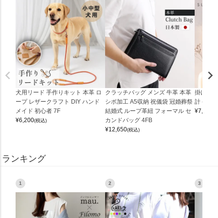
犬用リード 手作りキット 本革 ロ
クラッチバッグ メンズ 牛革 本革
掛け時計
ープ レザークラフト DIY ハンド
シボ加工 A5収納 祝儀袋 冠婚葬祭
計 (0900
メイド 初心者 7F
結婚式 ループ革紐 フォーマル セ
¥
7,150
(
¥
6,200
カンドバッグ 4FB
(税込)
¥
12,650
(税込)
ランキング
1
2
3