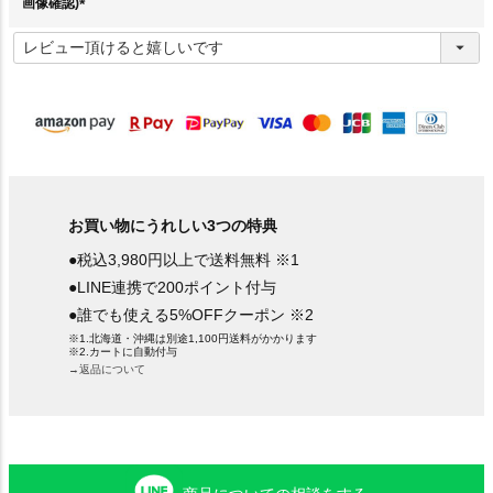
画像確認)
(
必
須
)
お買い物にうれしい3つの特典
●税込3,980円以上で送料無料 ※1
●LINE連携で200ポイント付与
●誰でも使える5%OFFクーポン ※2
※1.北海道・沖縄は別途1,100円送料がかかります
※2.カートに自動付与
→返品について