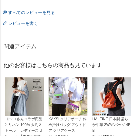
すべてのレビューを見る
レビューを書く
関連アイテム
他のお客様はこちらの商品も見ています
《mau.さんコラボ商品
KAKSI クリアポーチ 斜
HALEINE 日本製 柔ら
》リネン 100% 大判ス
め掛けバッグ アウトド
か牛革 2WAYバッグ 4F
トール レディース U
ア クリアケース
B