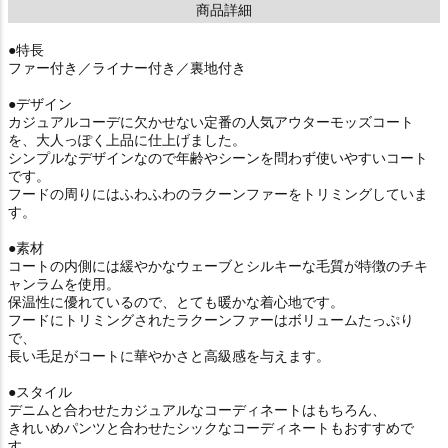
商品詳細
●特長
ファー付き／ライナー付き／裏地付き
●デザイン
カジュアルコーデに欠かせない定番の人気アウターモッズコート
を、大人っぽく上品に仕上げました。
シンプルなデザインなので年齢やシーンを問わず使いやすいコート
です。
フードの周りにはふわふわのラクーンファーをトリミングしていま
す。
●素材
コートの内側には緩やかなウェーブとシルキーな毛質が特徴のチキ
ャンラムを使用。
保温性に優れているので、とても暖かな着心地です。
フードにトリミングされたラクーンファーはボリュームたっぷり
で、
長い毛足がコートに華やかさと高級感を与えます。
●スタイル
デニムと合わせたカジュアルなコーディネートはもちろん、
きれいめパンツと合わせたシックなコーディネートもおすすめで
す。