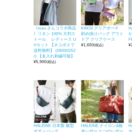
《mau.さんコラボ商品
KAKSI クリアポーチ
H
》リネン 100% 大判ス
斜め掛けバッグ アウト
か
トール レディース U
ドア クリアケース
F
Vカット 【ネコポスで
¥
1,650
¥
(税込)
送料無料】 (08000252
r) 【名入れ刺繍可能】
¥
5,900
(税込)
HALEINE 日本製 横型
HALEINE ナイロン&栃
H
ボディバッグ
木レザー たつのレザー