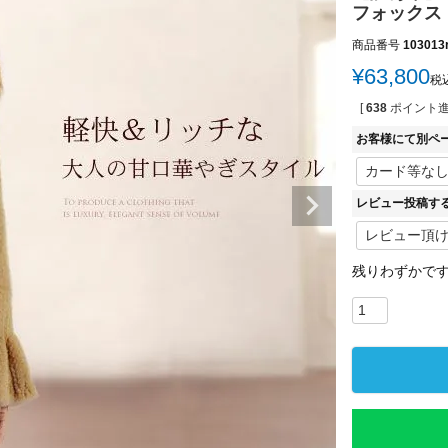
フォックス 
商品番号
103013
¥
63,800
税
[
638
ポイント進
お客様にて別ペ
レビュー投稿す
残りわずかで