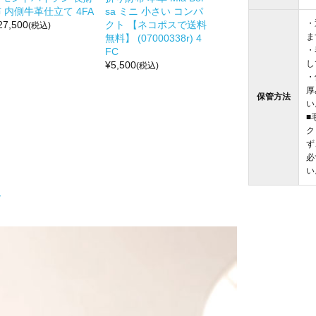
 内側牛革仕立て 4FA
sa ミニ 小さい コンパ
・
27,500
クト 【ネコポスで送料
(税込)
ま
無料】 (07000338r) 4
・
FC
し
¥
5,500
(税込)
・
厚
保管方法
い
■
ク
ず
必
い
ト