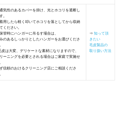
通気性のあるカバーを掛け、光とホコリを遮断し
す。
着用したら軽く叩いてホコリを落としてから収納
てください。
保管時にハンガーに吊るす場合は、
⇒
知って頂
みのあるしっかりとしたハンガーをお選びくださ
きたい
。
毛皮製品の
毛皮は大変、デリケートな素材になりますので、
取り扱い方法
リーニングを必要とされる場合はご家庭で実施せ
、
ず信頼のおけるクリーニング店にご相談くださ
。