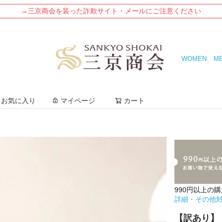
→三京商会を装った詐欺サイト・メールにご注意ください
WOMEN
M
検索
お気に入り
マイページ
カート
990円以上の
詳細・その他
【訳あり】 