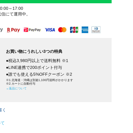
:00～17:00
返信にて運用中。
お買い物にうれしい3つの特典
●税込3,980円以上で送料無料 ※1
●LINE連携で200ポイント付与
●誰でも使える5%OFFクーポン ※2
※1.北海道・沖縄は別途1,100円送料がかかります
※2.カートに自動付与
→返品について
書く
いて