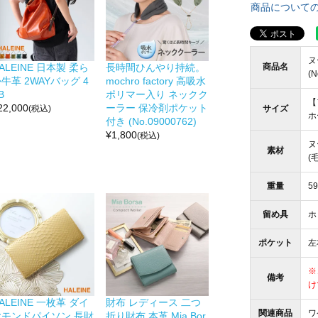
商品について
ヌ
商品名
ALEINE 日本製 柔ら
長時間ひんやり持続。
(N
牛革 2WAYバッグ 4
mochro factory 高吸水
B
ポリマー入り ネックク
【
22,000
ーラー 保冷剤ポケット
サイズ
(税込)
ホ
付き (No.09000762)
¥
1,800
(税込)
ヌ
素材
(
重量
59
留め具
ホ
ポケット
左
※
備考
け
ALEINE 一枚革 ダイ
財布 レディース 二つ
関連商品
ワ
ヤモンドパイソン 長財
折り財布 本革 Mia Bor