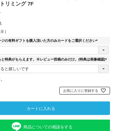
トリミング 7F
r
込
呈 ]
ージの有料ギフトを購入頂いた方のみカードをご選択ください
(
必
須
ると特典がもらえます。※レビュー投稿のみだけ。(特典は画像確認)
)
(
必
須
す。
)
お気に入りに登録する
カートに入れる
商品についての相談をする