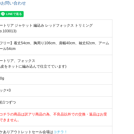
のお問い合わせ
ートリア ジャケット 編込み レッドフォックス トリミング
o.103013)
フリー】着丈54cm、胸周り106cm、肩幅40cm、袖丈62cm、アーム
ール54cm
ートリア、フォックス
毛皮をネットに編み込んで仕立てています)
0g
ック×3
右1つずつ
コチラの商品は訳アリ商品の為、不良品以外での交換・返品はお受
できません。
ケありアウトレットセール会場は
コチラ！