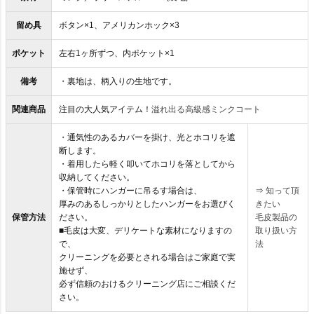
留め具
ボタン×1、アメリカンホック×3
ポケット
左右1ヶ所ずつ、内ポケット×1
備考
・裏地は、柄入りの生地です。
関連商品
注目の大人気アイテム！
溢れ出る高級感ミンクコート
・通気性のあるカバーを掛け、光とホコリを遮
断します。
・着用したら軽く叩いてホコリを落としてから
収納してください。
・保管時にハンガーに吊るす場合は、
⇒
知って頂
厚みのあるしっかりとしたハンガーをお選びく
きたい
保管方法
ださい。
毛皮製品の
■毛皮は大変、デリケートな素材になりますの
取り扱い方
で、
法
クリーニングを必要とされる場合はご家庭で実
施せず、
必ず信頼のおけるクリーニング店にご相談くだ
さい。