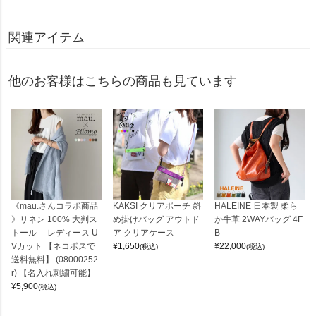
関連アイテム
他のお客様はこちらの商品も見ています
《mau.さんコラボ商品
KAKSI クリアポーチ 斜
HALEINE 日本製 柔ら
》リネン 100% 大判ス
め掛けバッグ アウトド
か牛革 2WAYバッグ 4F
トール レディース U
ア クリアケース
B
Vカット 【ネコポスで
¥
1,650
¥
22,000
(税込)
(税込)
送料無料】 (08000252
r) 【名入れ刺繍可能】
¥
5,900
(税込)