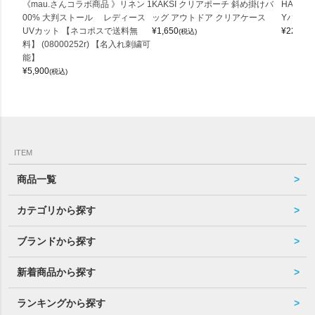
《mau.さんコラボ商品 》リネン 1
KAKSI クリアポーチ 斜め掛けバ
HALEI
00% 大判ストール レディース
ッグ アウトドア クリアケース
Yバッグ 
UVカット 【ネコポスで送料無
¥
1,650
¥
22,000
(税込)
料】 (08000252r) 【名入れ刺繍可
能】
¥
5,900
(税込)
ITEM
商品一覧
カテゴリから探す
ブランドから探す
新着商品から探す
ランキングから探す