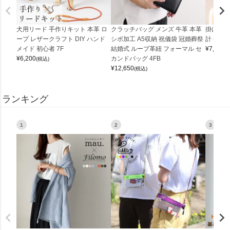
犬用リード 手作りキット 本革 ロ
クラッチバッグ メンズ 牛革 本革
掛け時計
ープ レザークラフト DIY ハンド
シボ加工 A5収納 祝儀袋 冠婚葬祭
計 (0900
メイド 初心者 7F
結婚式 ループ革紐 フォーマル セ
¥
7,150
(
¥
6,200
カンドバッグ 4FB
(税込)
¥
12,650
(税込)
ランキング
1
2
3