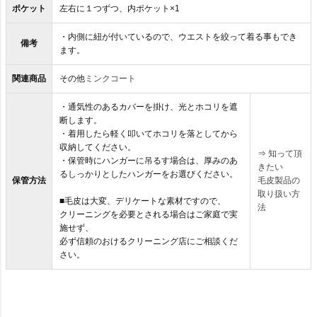
ポケット
左右に１つずつ、内ポケット×1
・内側に紐が付いているので、ウエストを絞って着る事もでき
備考
ます。
関連商品
その他
ミンクコート
・通気性のあるカバーを掛け、光とホコリを遮
断します。
・着用したら軽く叩いてホコリを落としてから
収納してください。
⇒
知って頂
・保管時にハンガーに吊るす場合は、厚みのあ
きたい
るしっかりとしたハンガーをお選びください。
保管方法
毛皮製品の
取り扱い方
■毛皮は大変、デリケートな素材ですので、
法
クリーニングを必要とされる場合はご家庭で実
施せず、
必ず信頼のおけるクリーニング店にご相談くだ
さい。