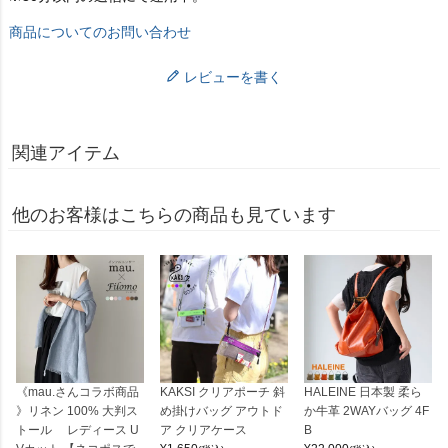
商品についてのお問い合わせ
レビューを書く
関連アイテム
他のお客様はこちらの商品も見ています
《mau.さんコラボ商品
KAKSI クリアポーチ 斜
HALEINE 日本製 柔ら
》リネン 100% 大判ス
め掛けバッグ アウトド
か牛革 2WAYバッグ 4F
トール レディース U
ア クリアケース
B