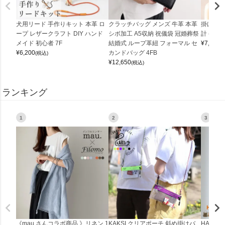
犬用リード 手作りキット 本革 ロ
クラッチバッグ メンズ 牛革 本革
掛け時計
ープ レザークラフト DIY ハンド
シボ加工 A5収納 祝儀袋 冠婚葬祭
計 (0900
メイド 初心者 7F
結婚式 ループ革紐 フォーマル セ
¥
7,150
(
¥
6,200
カンドバッグ 4FB
(税込)
¥
12,650
(税込)
ランキング
1
2
3
《mau.さんコラボ商品 》リネン 1
KAKSI クリアポーチ 斜め掛けバ
HALEI