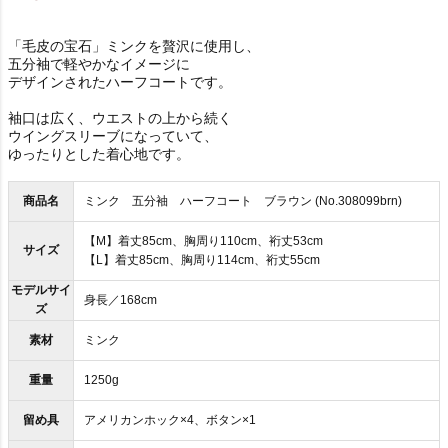
「毛皮の宝石」ミンクを贅沢に使用し、
五分袖で軽やかなイメージに
デザインされたハーフコートです。
袖口は広く、ウエストの上から続く
ウイングスリーブになっていて、
ゆったりとした着心地です。
商品名
ミンク 五分袖 ハーフコート ブラウン (No.308099brn)
【M】着丈85cm、胸周り110cm、裄丈53cm
サイズ
【L】着丈85cm、胸周り114cm、裄丈55cm
モデルサイ
身長／168cm
ズ
素材
ミンク
重量
1250g
留め具
アメリカンホック×4、ボタン×1