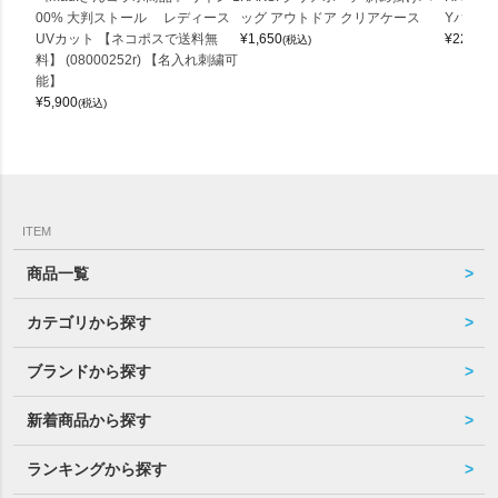
00% 大判ストール レディース
ッグ アウトドア クリアケース
Yバッグ 
UVカット 【ネコポスで送料無
¥
1,650
¥
22,000
(税込)
料】 (08000252r) 【名入れ刺繍可
能】
¥
5,900
(税込)
ITEM
商品一覧
カテゴリから探す
ブランドから探す
新着商品から探す
ランキングから探す