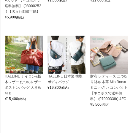
Vカット 【ネコポスで
¥
1,650
¥
22,000
(税込)
(税込)
送料無料】 (08000252
r) 【名入れ刺繍可能】
¥
5,900
(税込)
HALEINE ナイロン&栃
HALEINE 日本製 横型
財布 レディース 二つ折
木レザー たつのレザー
ボディバッグ
り財布 本革 Mia Borsa
ボストンバッグ 大きめ
¥
19,800
ミニ 小さい コンパクト
(税込)
4FB
【ネコポスで送料無
¥
15,400
料】 (07000338r) 4FC
(税込)
¥
5,500
(税込)