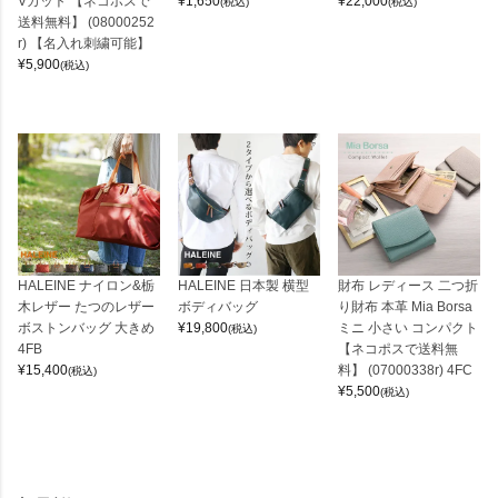
Vカット 【ネコポスで
¥
1,650
¥
22,000
(税込)
(税込)
送料無料】 (08000252
r) 【名入れ刺繍可能】
¥
5,900
(税込)
HALEINE ナイロン&栃
HALEINE 日本製 横型
財布 レディース 二つ折
木レザー たつのレザー
ボディバッグ
り財布 本革 Mia Borsa
ボストンバッグ 大きめ
¥
19,800
ミニ 小さい コンパクト
(税込)
4FB
【ネコポスで送料無
¥
15,400
料】 (07000338r) 4FC
(税込)
¥
5,500
(税込)