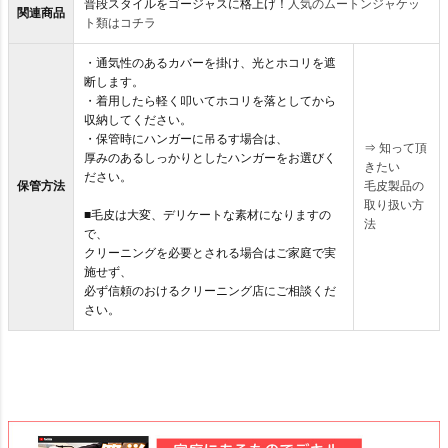
普段スタイルをゴージャスに格上げ！
人気のムートンジャケッ
関連商品
ト類はコチラ
・通気性のあるカバーを掛け、光とホコリを遮
断します。
・着用したら軽く叩いてホコリを落としてから
収納してください。
・保管時にハンガーに吊るす場合は、
⇒
知って頂
厚みのあるしっかりとしたハンガーをお選びく
きたい
ださい。
保管方法
毛皮製品の
取り扱い方
■毛皮は大変、デリケートな素材になりますの
法
で、
クリーニングを必要とされる場合はご家庭で実
施せず、
必ず信頼のおけるクリーニング店にご相談くだ
さい。