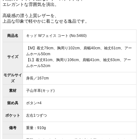
エレガントな雰囲気を演出。
高級感の漂う上質レザーを、
上品な印象で軽やかに着こなせる逸品です。
商品名
キッド Wフェイス コート (No.5460)
【M】着丈79cm、胸周り102cm、肩幅40cm、袖丈61cm、アー
ムホール50cm
サイズ
【L】着丈81cm、胸周り106cm、肩幅41cm、袖丈63cm、アー
ムホール52cm
モデルサイ
身長／167cm
ズ
素材
子山羊革(キッド)
留め具
ボタン×4
ポケット
左右1つずつ
備考
重量：910g