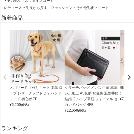
その他ダブルフェイスコート
レディース
毛皮から探す・ファッション
その他毛皮
コート
新着商品
犬用リード 手作りキット 本革 ロ
クラッチバッグ メンズ 牛革 本革
掛け時計
ープ レザークラフト DIY ハンド
シボ加工 A5収納 祝儀袋 冠婚葬祭
計 (0900
メイド 初心者 7F
結婚式 ループ革紐 フォーマル セ
¥
7,150
(
¥
6,200
カンドバッグ 4FB
(税込)
¥
12,650
(税込)
ランキング