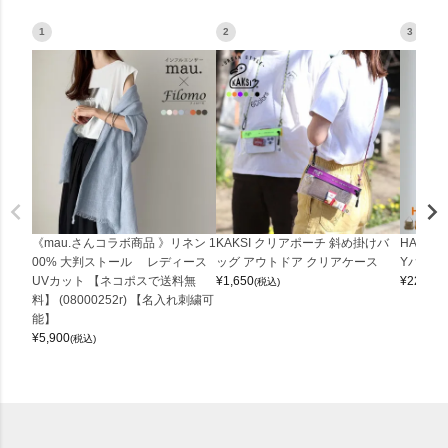
1
2
3
《mau.さんコラボ商品 》リネン 1
KAKSI クリアポーチ 斜め掛けバ
HALEI
00% 大判ストール レディース
ッグ アウトドア クリアケース
Yバッグ 
UVカット 【ネコポスで送料無
¥
1,650
¥
22,000
(税込)
料】 (08000252r) 【名入れ刺繍可
能】
¥
5,900
(税込)