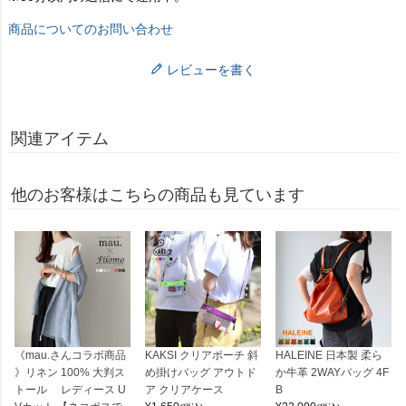
商品についてのお問い合わせ
レビューを書く
関連アイテム
他のお客様はこちらの商品も見ています
《mau.さんコラボ商品
KAKSI クリアポーチ 斜
HALEINE 日本製 柔ら
》リネン 100% 大判ス
め掛けバッグ アウトド
か牛革 2WAYバッグ 4F
トール レディース U
ア クリアケース
B