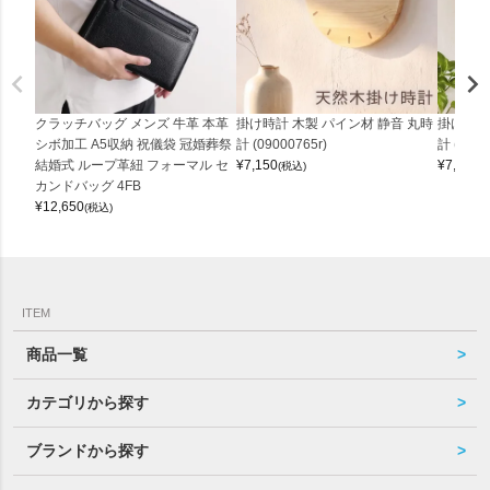
クラッチバッグ メンズ 牛革 本革
掛け時計 木製 パイン材 静音 丸時
掛け時計
シボ加工 A5収納 祝儀袋 冠婚葬祭
計 (09000765r)
計 (0900
結婚式 ループ革紐 フォーマル セ
¥
7,150
¥
7,150
(税込)
(
カンドバッグ 4FB
¥
12,650
(税込)
ITEM
商品一覧
カテゴリから探す
ブランドから探す