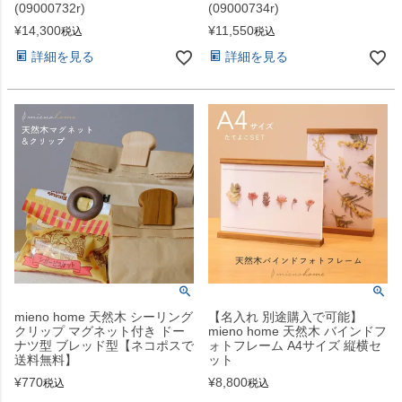
(09000732r)
(09000734r)
¥
14,300
¥
11,550
税込
税込
詳細を見る
詳細を見る
mieno home 天然木 シーリング
【名入れ 別途購入で可能】
クリップ マグネット付き ドー
mieno home 天然木 バインドフ
ナツ型 ブレッド型【ネコポスで
ォトフレーム A4サイズ 縦横セ
送料無料】
ット
¥
770
¥
8,800
税込
税込