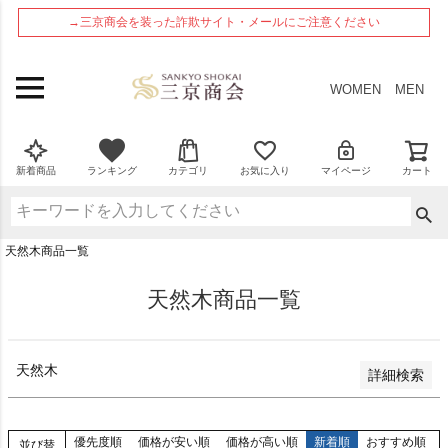
ペー
在庫なし商品
→三京商会を装った詐欺サイト・メールにご注意ください
ジト
在庫なし商品を表示しない
ップ
へ
商品番号
WOMEN
MEN
並び順
新着順
新着商品
ランキング
カテゴリ
お気に入り
マイページ
カート
登録順
価格が安い順
価格が高い順
天然木商品一覧
優先度順
レビュー順
天然木商品一覧
検索
天然木
詳細検索
優先度順
価格が安い順
価格が高い順
新着順
おすすめ順
並び替