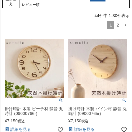
え
レビュー順
44
件中
1
-
30
件表示
1
2
掛け時計 木製 ビーチ材 静音 丸
掛け時計 木製 パイン材 静音 丸
時計 (09000766r)
時計 (09000765r)
¥
7,150
¥
7,150
税込
税込
詳細を見る
詳細を見る