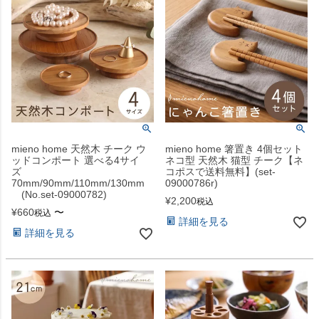
mieno home 天然木 チーク ウ
mieno home 箸置き 4個セット
ッドコンポート 選べる4サイ
ネコ型 天然木 猫型 チーク【ネ
ズ
コポスで送料無料】(set-
70mm/90mm/110mm/130mm
09000786r)
(No.set-09000782)
¥
2,200
税込
¥
660
〜
税込
詳細を見る
詳細を見る