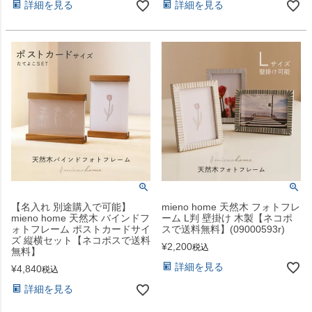
詳細を見る
詳細を見る
【名入れ 別途購入で可能】
mieno home 天然木 フォトフレ
mieno home 天然木 バインドフ
ーム L判 壁掛け 木製【ネコポ
ォトフレーム ポストカードサイ
スで送料無料】(09000593r)
ズ 縦横セット【ネコポスで送料
¥
2,200
税込
無料】
詳細を見る
¥
4,840
税込
詳細を見る