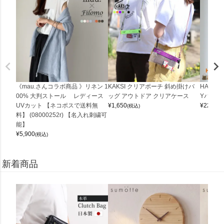
《mau.さんコラボ商品 》リネン 1
KAKSI クリアポーチ 斜め掛けバ
HALEI
00% 大判ストール レディース
ッグ アウトドア クリアケース
Yバッグ 
UVカット 【ネコポスで送料無
¥
1,650
¥
22,000
(税込)
料】 (08000252r) 【名入れ刺繍可
能】
¥
5,900
(税込)
新着商品