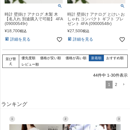
時計 壁掛け アナログ 木製 木
時計 壁掛け アナログ とけい お
【名入れ 別途購入で可能】 4FA
しゃれ コンパクト ギフト プレ
(09000549r)
ゼント 4FA (09000548r)
¥
18,700
¥
27,500
税込
税込
詳細を見る
詳細を見る
優先度順
価格が安い順
価格が高い順
新着順
おすすめ順
並び替
え
レビュー順
44
件中
1
-
30
件表示
1
2
ランキング
1
2
3