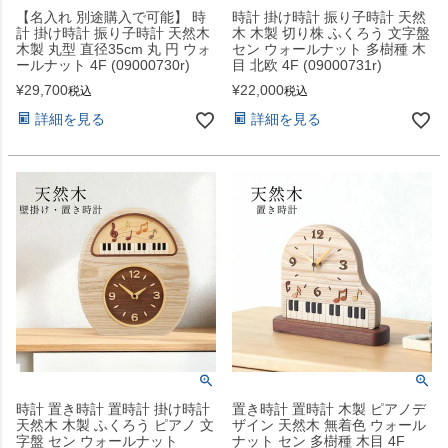
【名入れ 別途購入で可能】 時
時計 掛け時計 振り子時計 天然
計 掛け時計 振り子時計 天然木
木 木製 切り株 ふくろう 文字盤
木製 丸型 直径35cm 丸 円 ウォ
セン ウォールナット 多樹種 木
ールナット 4F (09000730r)
目 北欧 4F (09000731r)
¥
29,700
¥
22,000
税込
税込
詳細を見る
詳細を見る
時計 置き時計 置時計 掛け時計
置き時計 置時計 木製 ピアノデ
天然木 木製 ふくろう ピアノ 文
ザイン 天然木 無着色 ウォール
字盤 セン ウォールナット
ナット セン 多樹種 木目 4F