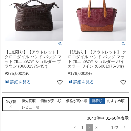
【1点限り】【アウトレット】
【訳あり】【アウトレット】 ク
クロコダイル ハンド バッグ マ
ロコダイル ハンド バッグ マッ
ット 加工 2WAY ショルダー ブ
ト 加工 2WAY ショルダー バイ
ラウン (06001975-45r)
カラー ワイン (06001975-34r)
¥
275,000
¥
176,000
税込
税込
詳細を見る
詳細を見る
優先度順
価格が安い順
価格が高い順
新着順
おすすめ順
並び替
え
レビュー順
3643
件中
31
-
60
件表示
1
2
3
…
122