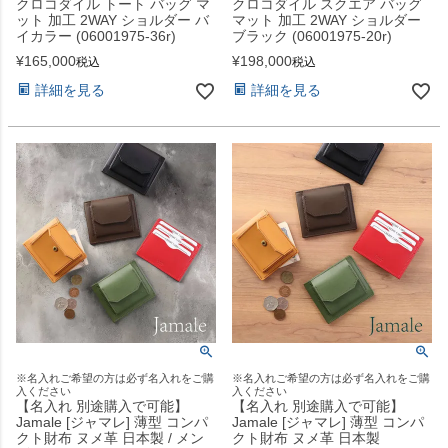
クロコダイル トート バッグ マ
クロコダイル スクエア バッグ
ット 加工 2WAY ショルダー バ
マット 加工 2WAY ショルダー
イカラー (06001975-36r)
ブラック (06001975-20r)
¥
165,000
¥
198,000
税込
税込
詳細を見る
詳細を見る
※名入れご希望の方は必ず名入れをご購
※名入れご希望の方は必ず名入れをご購
入ください
入ください
【名入れ 別途購入で可能】
【名入れ 別途購入で可能】
Jamale [ジャマレ] 薄型 コンパ
Jamale [ジャマレ] 薄型 コンパ
クト財布 ヌメ革 日本製 / メン
クト財布 ヌメ革 日本製