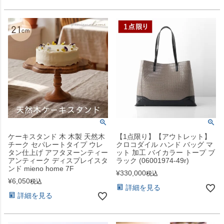
ケーキスタンド 木 木製 天然木
【1点限り】【アウトレット】
チーク セパレートタイプ ウレ
クロコダイル ハンド バッグ マ
タン仕上げ アフタヌーンティー
ット 加工 バイカラー トープ ブ
アンティーク ディスプレイスタ
ラック (06001974-49r)
ンド mieno home 7F
¥
330,000
税込
¥
6,050
税込
詳細を見る
詳細を見る