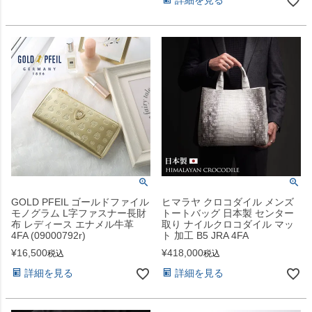
詳細を見る
GOLD PFEIL ゴールドファイル
ヒマラヤ クロコダイル メンズ
モノグラム L字ファスナー長財
トートバッグ 日本製 センター
布 レディース エナメル牛革
取り ナイルクロコダイル マッ
4FA (09000792r)
ト 加工 B5 JRA 4FA
¥
16,500
¥
418,000
税込
税込
詳細を見る
詳細を見る