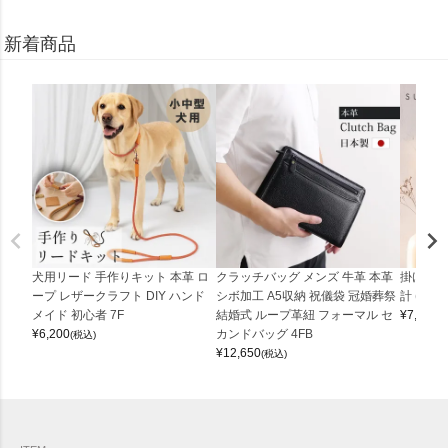
新着商品
犬用リード 手作りキット 本革 ロ
クラッチバッグ メンズ 牛革 本革
掛け時計
ープ レザークラフト DIY ハンド
シボ加工 A5収納 祝儀袋 冠婚葬祭
計 (0900
メイド 初心者 7F
結婚式 ループ革紐 フォーマル セ
¥
7,150
(
¥
6,200
カンドバッグ 4FB
(税込)
¥
12,650
(税込)