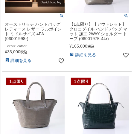
オーストリッチ ハンドバッグ
【1点限り】【アウトレット】
レディース レザー フルポイン
クロコダイル ハンド バッグ マ
ト ミドルサイズ 4FA
ット 加工 2WAY ショルダー ト
(06001998r)
ープ (06001975-44r)
¥
165,000
exotic leather
税込
¥
33,000
税込
詳細を見る
詳細を見る