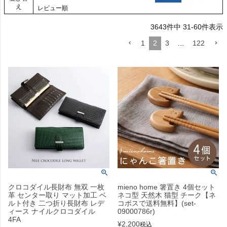
え
レビュー順
3643
件中
31
-
60
件表示
1
2
3
…
122
クロコダイル長財布 無双 一枚
mieno home 箸置き 4個セット
革 センター取り マット加工 ベ
ネコ型 天然木 猫型 チーク【ネ
ルト付き 二つ折り長財布 レデ
コポスで送料無料】(set-
ィース ナイルクロコダイル
09000786r)
4FA
¥
2,200
税込