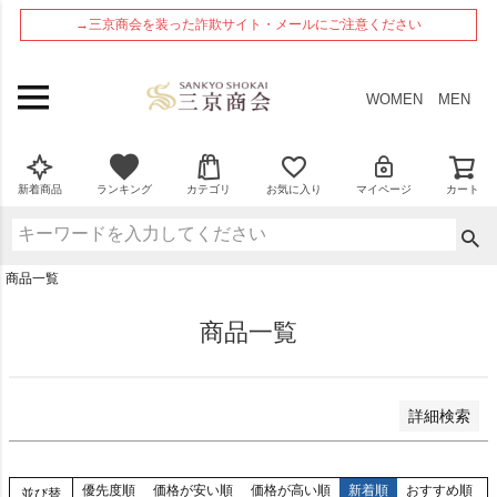
ペー
在庫なし商品
→三京商会を装った詐欺サイト・メールにご注意ください
ジト
在庫なし商品を表示しない
ップ
へ
商品番号
WOMEN
MEN
並び順
新着順
新着商品
ランキング
カテゴリ
お気に入り
マイページ
カート
登録順
価格が安い順
価格が高い順
商品一覧
優先度順
レビュー順
商品一覧
検索
詳細検索
優先度順
価格が安い順
価格が高い順
新着順
おすすめ順
並び替