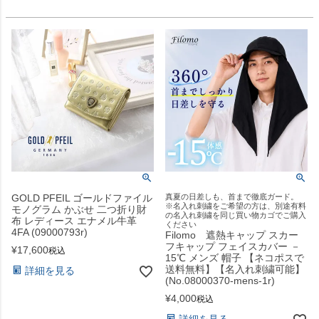
GOLD PFEIL ゴールドファイル
真夏の日差しも、首まで徹底ガード。
※名入れ刺繍をご希望の方は、別途有料
モノグラム かぶせ 二つ折り財
の名入れ刺繍を同じ買い物カゴでご購入
布 レディース エナメル牛革
ください
4FA (09000793r)
Filomo 遮熱キャップ スカー
フキャップ フェイスカバー －
¥
17,600
税込
15℃ メンズ 帽子 【ネコポスで
送料無料】【名入れ刺繍可能】
詳細を見る
(No.08000370-mens-1r)
¥
4,000
税込