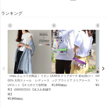
ランキング
1
2
3
《mau.さんコラボ商品 》リネン 1
KAKSI クリアポーチ 斜め掛けバ
HALEI
00% 大判ストール レディース
ッグ アウトドア クリアケース
Yバッグ 
UVカット 【ネコポスで送料無
¥
1,650
¥
22,000
(税込)
料】 (08000252r) 【名入れ刺繍可
能】
¥
5,900
(税込)