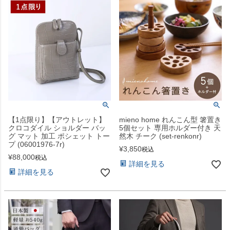
【1点限り】【アウトレット】
mieno home れんこん型 箸置き
クロコダイル ショルダー バッ
5個セット 専用ホルダー付き 天
グ マット 加工 ポシェット トー
然木 チーク (set-renkonr)
プ (06001976-7r)
¥
3,850
税込
¥
88,000
税込
詳細を見る
詳細を見る