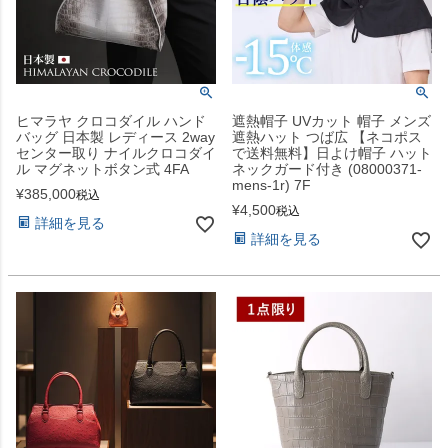
ヒマラヤ クロコダイル ハンド
遮熱帽子 UVカット 帽子 メンズ
バッグ 日本製 レディース 2way
遮熱ハット つば広 【ネコポス
センター取り ナイルクロコダイ
で送料無料】日よけ帽子 ハット
ル マグネットボタン式 4FA
ネックガード付き (08000371-
mens-1r) 7F
¥
385,000
税込
¥
4,500
税込
詳細を見る
詳細を見る