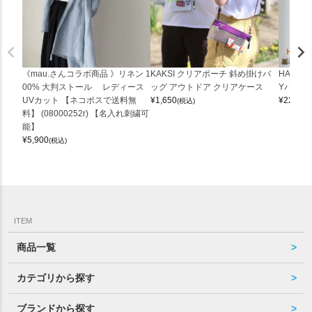
《mau.さんコラボ商品 》リネン 1
KAKSI クリアポーチ 斜め掛けバ
HALEI
00% 大判ストール レディース
ッグ アウトドア クリアケース
Yバッグ 
UVカット 【ネコポスで送料無
¥
1,650
¥
22,000
(税込)
料】 (08000252r) 【名入れ刺繍可
能】
¥
5,900
(税込)
ITEM
商品一覧
カテゴリから探す
ブランドから探す