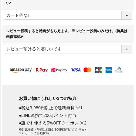
い
(
必
須
)
レビュー投稿すると特典がもらえます。※レビュー投稿のみだけ。(特典は
画像確認)
(
必
須
)
お買い物にうれしい3つの特典
●税込3,980円以上で送料無料 ※1
●LINE連携で200ポイント付与
●誰でも使える5%OFFクーポン ※2
※1.北海道・沖縄は別途1,100円送料がかかります
※2.カートに自動付与