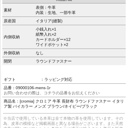
表側：牛革
素材
内装：生地、一部牛革
原産国
イタリア(縫製)
小銭入れ×1
紙幣入れ×2
内側収納
カードホルダー×12
ワイドポケット×2
外側収納
なし
開閉
ラウンドファスナー
ギフト
：ラッピング対応
品番：09000106-mens-1r
お問い合わせの際は、コチラの品番をお伝えください
商品名：[cromia] クロミア 牛革 長財布 ラウンドファスナー イタリ
ア製 バイカラー メンズ ブラウン/ネイビー/ブラック
※当店で使用している本革は全て本物の革を使用しています。その
為、皮革の模様など掲載画面と異なる場合がございます。また天然