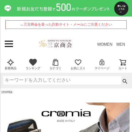
ペー
ジト
ップ
へ
→三京商会を装った詐欺サイト・メールにご注意ください
WOMEN
MEN
新着商品
ランキング
カテゴリ
お気に入り
マイページ
カート
cromia