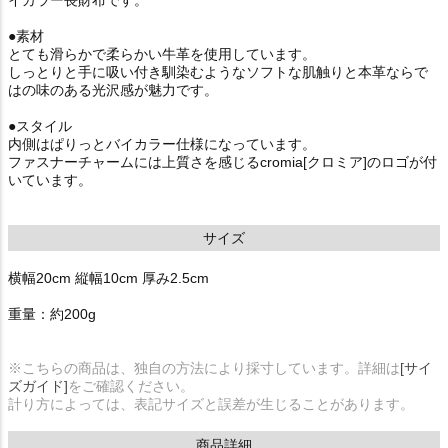
●素材
とても滑らかで柔らかい牛革を使用しています。
しっとりと手に吸い付き馴染むようなソフトな肌触りと本革ならで
はの味のある光沢感が魅力です。
●スタイル
内側はぱりっとバイカラー仕様になっています。
ファスナーチャームには上質さを感じるcromia[クロミア]のロゴが付
いています。
サイズ
横幅20cm 縦幅10cm 厚み2.5cm
重量：約200g
※こちらの商品は、独自の方法により採寸しています。詳細は
[サイ
ズガイド]
をご確認ください。
計り方によっては、表記サイズと誤差が生じることがあります。
商品詳細