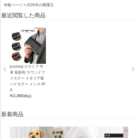
特集ページ
2026年の開運日
最近閲覧した商品
[cromia] クロミア 牛
革 長財布 ラウンドフ
ァスナー イタリア製
バイカラー メンズ 4F
A
¥
11,880
(税込)
新着商品