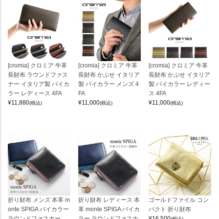
[cromia] クロミア 牛革
[cromia] クロミア 牛革
[cromia] クロミア 牛革
長財布 ラウンドファス
長財布 かぶせ イタリア
長財布 かぶせ イタリア
ナー イタリア製 バイカ
製 バイカラー メンズ 4
製 バイカラー レディー
ラー レディース 4FA
FA
ス 4FA
¥
11,880
¥
11,000
¥
11,000
(税込)
(税込)
(税込)
折り財布 メンズ 本革 m
折り財布 レディース 本
ゴールドファイル コン
onte SPIGA バイカラー
革 monte SPIGA バイカ
パクト 折り財布
ラウンドファスナー
ラー ラウンドファスナ
¥
16,500
(税込)