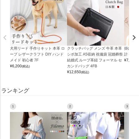
犬用リード 手作りキット 本革 ロ
クラッチバッグ メンズ 牛革 本革
掛け時計
ープ レザークラフト DIY ハンド
シボ加工 A5収納 祝儀袋 冠婚葬祭
計 (0900
メイド 初心者 7F
結婚式 ループ革紐 フォーマル セ
¥
7,150
(
¥
6,200
カンドバッグ 4FB
(税込)
¥
12,650
(税込)
ランキング
1
2
3