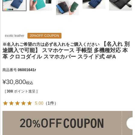
exotic leather
20%OFF COUPON
【名入れ 別
※名入れご希望の方は必ず名入れをご購入ください
途購入で可能】 スマホケース 手帳型 多機種対応 本
革 クロコダイル スマホカバー スライド式 4FA
商品番号
06001641r
¥
30,800
税込
[
308
ポイント進呈 ]
5.00
（1件）