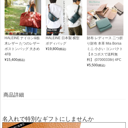
HALEINE ナイロン&栃
HALEINE 日本製 横型
財布 レディース 二つ折
木レザー たつのレザー
ボディバッグ
り財布 本革 Mia Borsa
ボストンバッグ 大きめ
¥
19,800
ミニ 小さい コンパクト
(税込)
4FB
【ネコポスで送料無
¥
15,400
料】 (07000338r) 4FC
(税込)
¥
5,500
(税込)
商品詳細
名入れで特別なギフトにしませんか