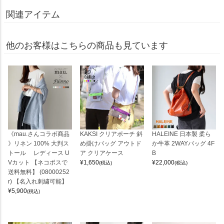
関連アイテム
他のお客様はこちらの商品も見ています
《mau.さんコラボ商品
KAKSI クリアポーチ 斜
HALEINE 日本製 柔ら
》リネン 100% 大判ス
め掛けバッグ アウトド
か牛革 2WAYバッグ 4F
トール レディース U
ア クリアケース
B
Vカット 【ネコポスで
¥
1,650
¥
22,000
(税込)
(税込)
送料無料】 (08000252
r) 【名入れ刺繍可能】
¥
5,900
(税込)