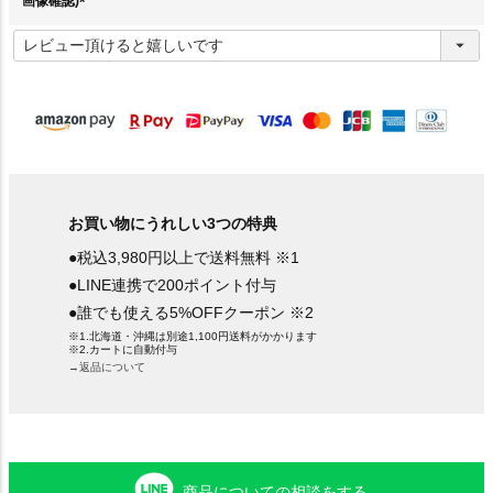
画像確認)
(
必
須
)
お買い物にうれしい3つの特典
●税込3,980円以上で送料無料 ※1
●LINE連携で200ポイント付与
●誰でも使える5%OFFクーポン ※2
※1.北海道・沖縄は別途1,100円送料がかかります
※2.カートに自動付与
→返品について
商品についての相談をする