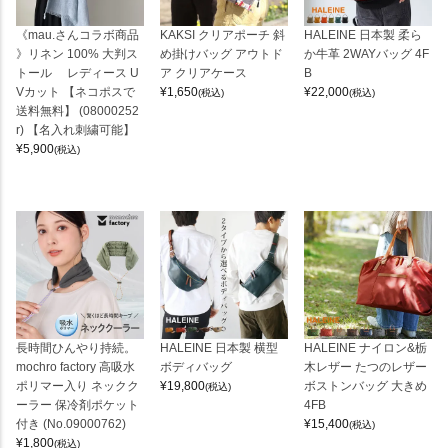
《mau.さんコラボ商品
KAKSI クリアポーチ 斜
HALEINE 日本製 柔ら
》リネン 100% 大判ス
め掛けバッグ アウトド
か牛革 2WAYバッグ 4F
トール レディース U
ア クリアケース
B
Vカット 【ネコポスで
¥
1,650
¥
22,000
(税込)
(税込)
送料無料】 (08000252
r) 【名入れ刺繍可能】
¥
5,900
(税込)
長時間ひんやり持続。
HALEINE 日本製 横型
HALEINE ナイロン&栃
mochro factory 高吸水
ボディバッグ
木レザー たつのレザー
ポリマー入り ネックク
¥
19,800
ボストンバッグ 大きめ
(税込)
ーラー 保冷剤ポケット
4FB
付き (No.09000762)
¥
15,400
(税込)
¥
1,800
(税込)