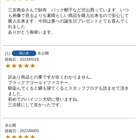
三京商会さんで財布　バック帽子など沢山買っています　いつ
も画像で見るよりも素晴らしい商品を購入出来るので安心して
購入出来ます、今回は妻への誕生日プレゼントとても喜んでく
れました

ありがとう御座います。
1
非公開
購入者
投稿日
2023/05/18
訳あり商品との事ですが全くわかりません。

ブラックでゴールドファスナー。

馴染んでくると鱗も寝てくるとスタッフブログも読ませて頂き
ました。

初めてのパイソン大切に使いますね。

非公開
投稿日
2022/06/03