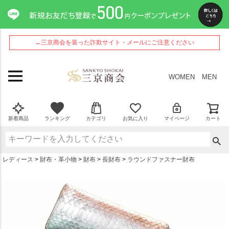
ペー
ジト
ップ
へ
→三京商会を装った詐欺サイト・メールにご注意ください
WOMEN
MEN
新着商品
ランキング
カテゴリ
お気に入り
マイページ
カート
レディース
財布・革小物
財布
長財布
ラウンドファスナー財布