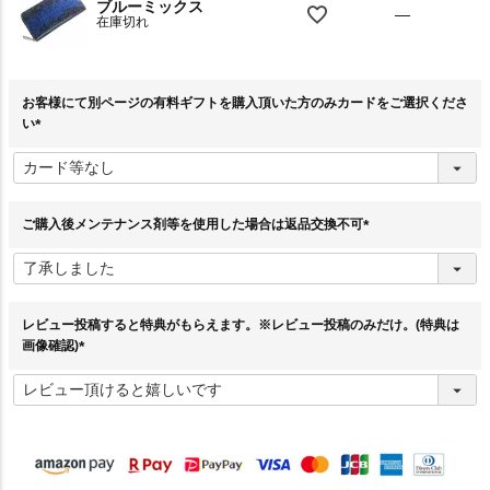
ブルーミックス
—
在庫切れ
お客様にて別ページの有料ギフトを購入頂いた方のみカードをご選択くださ
い
(
必
須
)
ご購入後メンテナンス剤等を使用した場合は返品交換不可
(
必
須
)
レビュー投稿すると特典がもらえます。※レビュー投稿のみだけ。(特典は
画像確認)
(
必
須
)