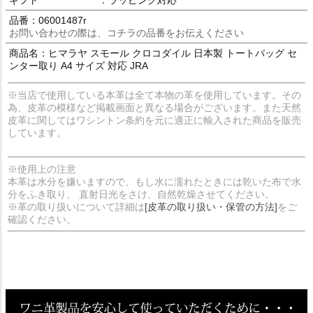
ギフト
：ラッピング対応
品番：06001487r
お問い合わせの際は、コチラの品番をお伝えください
商品名：ヒマラヤ スモール クロコダイル 日本製 トートバッグ セ
ンター取り A4 サイズ 対応 JRA
※当店で使用している本革は全て本物の革を使用しています。その
為、皮革の模様など掲載画面と異なる場合がございます。また天然
皮革に関してはワシントン条約を元に適正に輸入された商品を販売
しています。
※使用上の注意
本革は水分を嫌いますので、もし水に濡れたときには乾いた布で水
分をふき取り、 直射日光をさけ、自然乾燥させてください。
※革の取り扱いについて詳細は
[皮革の取り扱い・保管の方法]
をご
確認ください。