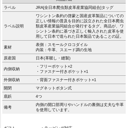
ラベル
JRA[全日本爬虫類皮革産業協同組合]タッグ
ワシントン条約の啓蒙と国産皮革製品についての
正しい情報の普及を目的に設立された全日本爬虫
ラベル説明
類皮革産業協同組合が発行するタグ。商品が、ワ
シントン条約に基づき正しく輸入された皮革を使
用して日本で造られた日本製品であることの証。
表側：スモールクロコダイル
素材
内装：牛革、スエード調の生地
原産国
日本(革鞣し・縫製)
・フリーポケット×2
内側収納
・ファスナー付きポケット×1
外側収納
・背面ファスナー付きポケット×1
開閉
マグネットボタン式
底鋲
4つ
内側の開口部周りやハンドルの裏側は丈夫な牛革
備考
を使用しています。