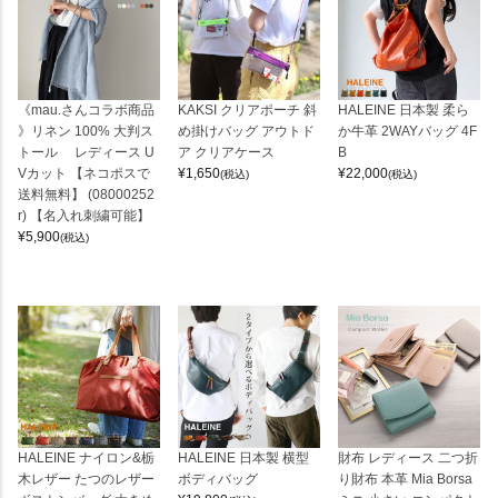
《mau.さんコラボ商品
KAKSI クリアポーチ 斜
HALEINE 日本製 柔ら
》リネン 100% 大判ス
め掛けバッグ アウトド
か牛革 2WAYバッグ 4F
トール レディース U
ア クリアケース
B
Vカット 【ネコポスで
¥
1,650
¥
22,000
(税込)
(税込)
送料無料】 (08000252
r) 【名入れ刺繍可能】
¥
5,900
(税込)
HALEINE ナイロン&栃
HALEINE 日本製 横型
財布 レディース 二つ折
木レザー たつのレザー
ボディバッグ
り財布 本革 Mia Borsa