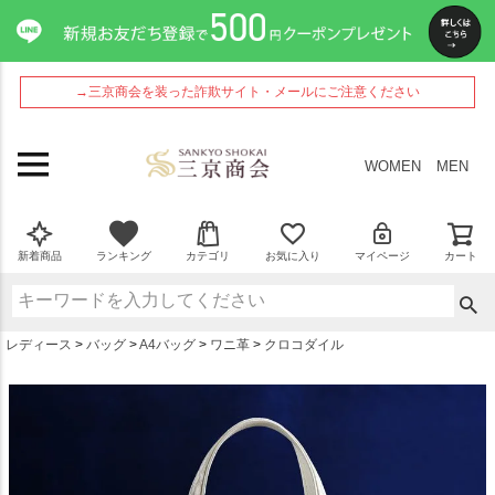
ペー
ジト
ップ
へ
→三京商会を装った詐欺サイト・メールにご注意ください
WOMEN
MEN
新着商品
ランキング
カテゴリ
お気に入り
マイページ
カート
レディース
バッグ
A4バッグ
ワニ革
クロコダイル