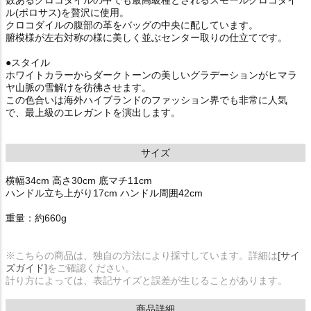
数あるクロコダイルの中でも最高級種とされるスモールクロコダイ
ル(ポロサス)を贅沢に使用。
クロコダイルの腹部の革をバッグの中央に配しています。
腑模様が左右対称の様に美しく並ぶセンター取りの仕立てです。
●スタイル
ホワイトカラーからダークトーンの美しいグラデーションがヒマラ
ヤ山脈の雪解けを彷彿させます。
この色合いは海外ハイブランドのファッション界でも非常に人気
で、最上級のエレガントを演出します。
サイズ
横幅34cm 高さ30cm 底マチ11cm
ハンドル立ち上がり17cm ハンドル周囲42cm
重量：約660g
※こちらの商品は、独自の方法により採寸しています。詳細は
[サイ
ズガイド]
をご確認ください。
計り方によっては、表記サイズと誤差が生じることがあります。
商品詳細