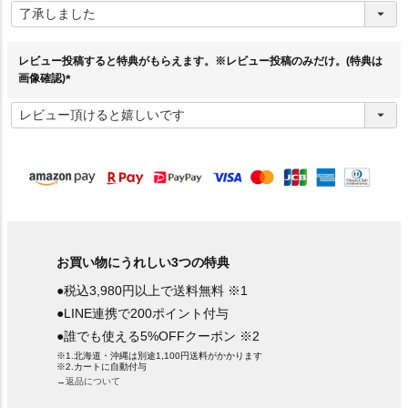
必
須
)
レビュー投稿すると特典がもらえます。※レビュー投稿のみだけ。(特典は
画像確認)
(
必
須
)
お買い物にうれしい3つの特典
●税込3,980円以上で送料無料 ※1
●LINE連携で200ポイント付与
●誰でも使える5%OFFクーポン ※2
※1.北海道・沖縄は別途1,100円送料がかかります
※2.カートに自動付与
→返品について