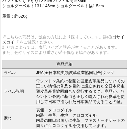
ハンドル立ち上がり12.5cm ハンドル周囲35cm
ショルダーベルト131-143cm ショルダーベルト幅1.5cm
重量：約620g
※こちらの商品は、独自の方法により採寸しています。詳細は
[サイ
ズガイド]
をご確認ください。
計り方によっては、表記サイズと誤差が生じることがあります。
また、色やサイズにより重さが若干異なる場合があります。
商品詳細
ラベル
JRA[全日本爬虫類皮革産業協同組合]タッグ
ワシントン条約の啓蒙と国産皮革製品についての
正しい情報の普及を目的に設立された全日本爬虫
ラベル説明
類皮革産業協同組合が発行するタグ。商品が、ワ
シントン条約に基づき正しく輸入された皮革を使
用して日本で造られた日本製品であることの証。
表側：クロコダイル
内装：牛革、生地、クロコダイル
素材
内装の開口部周りに牛革、ファスナーポケットの
周りにクロコダイルを使用しています。