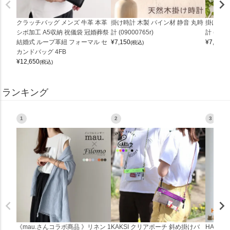
クラッチバッグ メンズ 牛革 本革
掛け時計 木製 パイン材 静音 丸時
掛け時計
シボ加工 A5収納 祝儀袋 冠婚葬祭
計 (09000765r)
計 (0900
結婚式 ループ革紐 フォーマル セ
¥
7,150
¥
7,150
(税込)
(
カンドバッグ 4FB
¥
12,650
(税込)
ランキング
1
2
3
《mau.さんコラボ商品 》リネン 1
KAKSI クリアポーチ 斜め掛けバ
HALEI