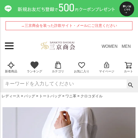
ペー
ジト
ップ
へ
→三京商会を装った詐欺サイト・メールにご注意ください
WOMEN
MEN
新着商品
ランキング
カテゴリ
お気に入り
マイページ
カート
レディース
バッグ
トートバッグ
ワニ革
クロコダイル