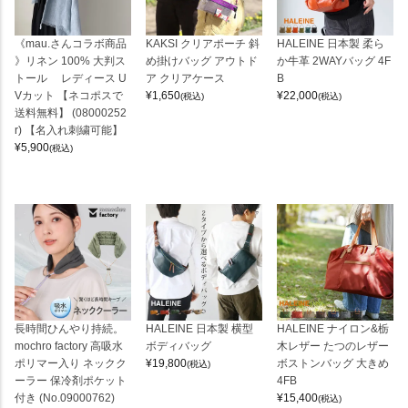
《mau.さんコラボ商品
KAKSI クリアポーチ 斜
HALEINE 日本製 柔ら
》リネン 100% 大判ス
め掛けバッグ アウトド
か牛革 2WAYバッグ 4F
トール レディース U
ア クリアケース
B
Vカット 【ネコポスで
¥
1,650
¥
22,000
(税込)
(税込)
送料無料】 (08000252
r) 【名入れ刺繍可能】
¥
5,900
(税込)
長時間ひんやり持続。
HALEINE 日本製 横型
HALEINE ナイロン&栃
mochro factory 高吸水
ボディバッグ
木レザー たつのレザー
ポリマー入り ネックク
¥
19,800
ボストンバッグ 大きめ
(税込)
ーラー 保冷剤ポケット
4FB
付き (No.09000762)
¥
15,400
(税込)