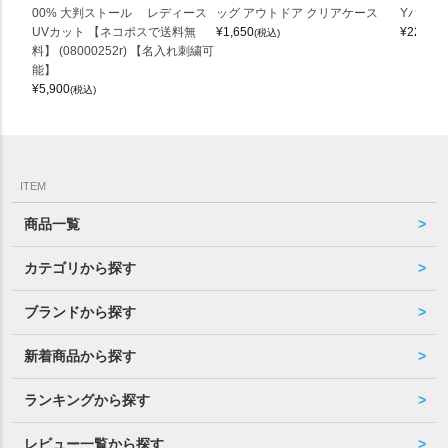
00% 大判ストール レディース
ッグ アウトドア クリアケース
Yバッグ 
UVカット 【ネコポスで送料無
¥
1,650
¥
22,000
(税込)
料】 (08000252r) 【名入れ刺繍可
能】
¥
5,900
(税込)
ITEM
商品一覧
カテゴリから探す
ブランドから探す
新着商品から探す
ランキングから探す
レビュー一覧から探す