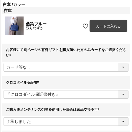
在庫
カラー
在庫
藍染ブルー
カートに入れる
残りわずか
お客様にて別ページの有料ギフトを購入頂いた方のみカードをご選択くださ
い
(
必
須
)
クロコダイル保証書
(
必
須
)
ご購入後メンテナンス剤等を使用した場合は返品交換不可
(
必
須