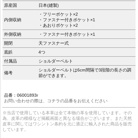
原産国
日本(縫製)
・フリーポケット×2
内側収納
・ファスナー付きポケット×1
・あおりポケット×2
外側収納
・ファスナー付きポケット×1
開閉
天ファスナー式
底鋲
4つ
付属品
ショルダーベルト
ショルダーベルトは6cm間隔で3段階の長さの調
備考
節ができます。
品番：06001893r
お問い合わせの際は、コチラの品番をお伝えください
※当店で使用している本革は全て本物の革を使用しています。その
為、皮革の模様など掲載画面と異なる場合がございます。また天然
皮革に関してはワシントン条約を元に適正に輸入された商品を販売
しています。