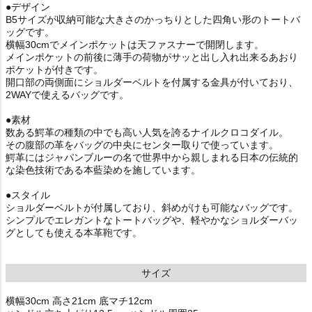
●デザイン
B5サイズが収納可能な大きさのかっちりとした四角い形のトートバ
ッグです。
横幅30cmでメインポケットは天ファスナーで開閉します。
メインポケットの前後に薄手の荷物がサッと出し入れ出来るあおり
ポケットが付きです。
開口部の両側面にショルダーベルトを付属する金具が付いており、
2WAYで使えるバッグです。
●素材
数ある鰐革の種類の中でも高い人気を誇るナイルクロコダイル。
その腹部の革をバッグの中央にセンター取りで使っています。
鰐革にはジャパンブルーの名で世界中から親しまれる日本の伝統的
な染色技術である本藍染めを施しています。
●スタイル
ショルダーベルトが付属しており、斜めがけも可能なバッグです。
シンプルでエレガントなトートバッグや、軽やかなショルダーバッ
グとしても使える本革鞄です。
サイズ
横幅30cm 高さ21cm 底マチ12cm