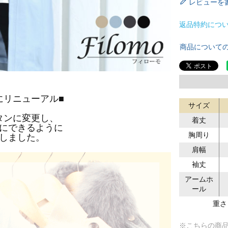
レビューを
返品特約につ
商品について
にリニューアル■
サイズ
タンに変更し、
着丈
にできるように
胸周り
しました。
肩幅
袖丈
アームホ
ール
重さ
※こちらの商