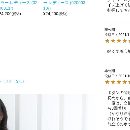
ラー レディース (02
ー レディース (020003
イズ上げて
00311r)
13r)
把握してお
24,200
¥
24,200
(税込)
(税込)
非公開
投稿日
2021/1
軽くて着心
非公開
投稿日
2021/1
ト（ファーなし）
ボタンの問
初めから、
一度は、交
ら3回着脱
（かなり注
取れそうです
前立てのホ