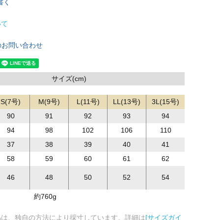
書く
いて
のお問い合わせ
サイズ(cm)
S(7号)
M(9号)
L(11号)
LL(13号)
3L(15号)
90
91
92
93
94
94
98
102
106
110
37
38
39
40
41
58
59
60
61
62
46
48
50
52
54
約760g
品は、独自の方法により採寸しています。詳細は
[サイズガイ