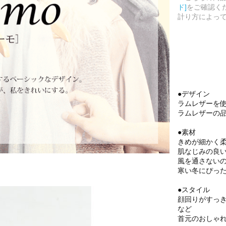
ド]
をご確認く
計り方によっ
●デザイン
ラムレザーを
ラムレザーの
●素材
きめが細かく
肌なじみの良
風を通さない
寒い冬にぴっ
●スタイル
顔回りがすっ
など
首元のおしゃ