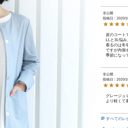
非公開
投稿日
2020/1
皮のコート
LLと3L悩
着るのは冬
ですが内側
季節になっ
非公開
投稿日
2020/1
グレージュ
より軽くて
すべてのレ