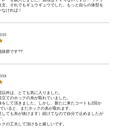
注文、それでもギュウギュウでした。もっと自らの体型を
かなければ！
2/10
地抜群です??　　　　　　　　　　　　　
0/18
題以外は、とても気に入りました。

前立てのホックの糸が取れていました。

換をして頂きました。しかし、新たに来たコートも2回か
していると、またホックの糸が取れます。

意しても糸が抜けます）続けてなので自分で止めましたが
。

ックの工夫して頂けると嬉しいです。