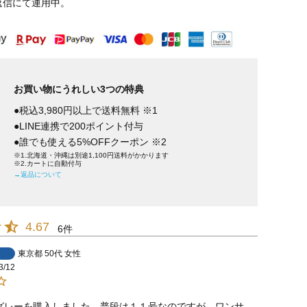
返信にて運用中。
お買い物にうれしい3つの特典
●税込3,980円以上で送料無料 ※1
●LINE連携で200ポイント付与
●誰でも使える5%OFFクーポン ※2
※1.北海道・沖縄は別途1,100円送料がかかります
※2.カートに自動付与
→返品について
4.67
6
東京都
50代
女性
3/12
グレーを購入しました。普段は１１号なのですが、ワンサ