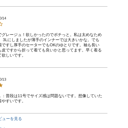
0/14
でグレージュ！欲しかったのでポチっと。私は太めなため
み、3Lにしましたが薄手のインナーでは大きいかな。でも
場ですし厚手のセーターでもOKのゆとりです。袖も長い
も皮ですから折って着ても良いかと思ってます。早く着る
て欲しいです。
0/13
Ｌ：普段は11号でサイズ感は問題ないです。想像していた
着やすいです。
ビューを見る