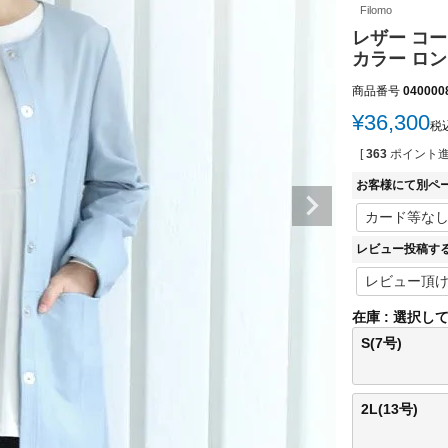
Filomo
レザー コー
カラー ロング
商品番号
040000
¥
36,300
税
[
363
ポイント進
お客様にて別ペ
レビュー投稿す
在庫
選択し
S(7号)
2L(13号)