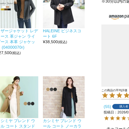
※30分以内の
レザージャケット レデ
HALEINE ビジネスコ
ィース 革ジャン ライ
ート 6F
ダース 本革 ジャケッ
¥
38,500
(税込)
 (04000070r)
27,500
(税込)
55
購入者
投稿日
2026/0
カシミヤ ブレンド ウ
カシミヤ ブレンド ウ
ール コート スタンド
ール コート ノーカラ
チャコール