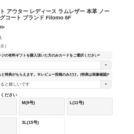
ト アウター レディース ラムレザー 本革 ノー
コート ブランド Filomo 6F
85r
込
呈 ]
ージの有料ギフトを購入頂いた方のみカードをご選択ください
(
必
須
ると特典がもらえます。※レビュー投稿のみだけ。(特典は画像確認)
)
(
必
須
てください
)
M(9号)
L(11号)
3L(15号)